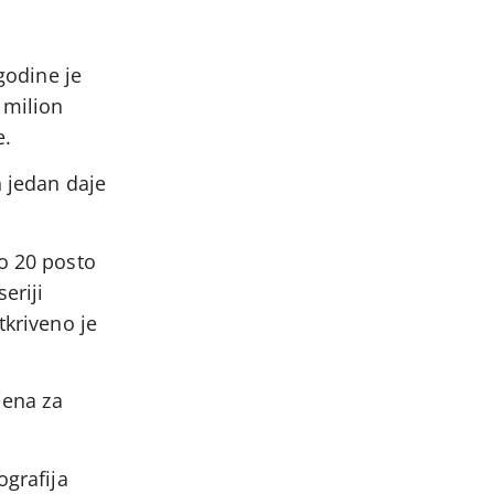
godine je
 milion
e.
h jedan daje
do 20 posto
eriji
tkriveno je
jena za
ografija