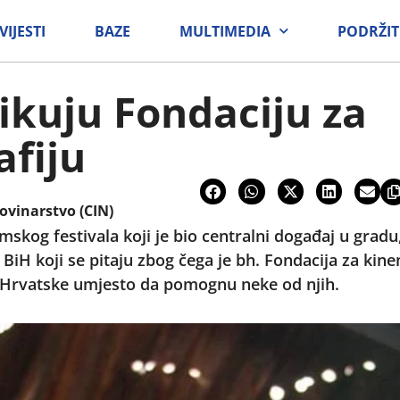
VIJESTI
BAZE
MULTIMEDIA
PODRŽIT
tikuju Fondaciju za
fiju
ovinarstvo (CIN)
lmskog festivala koji je bio centralni događaj u gradu,
 BiH koji se pitaju zbog čega je bh. Fondacija za kin
z Hrvatske umjesto da pomognu neke od njih.