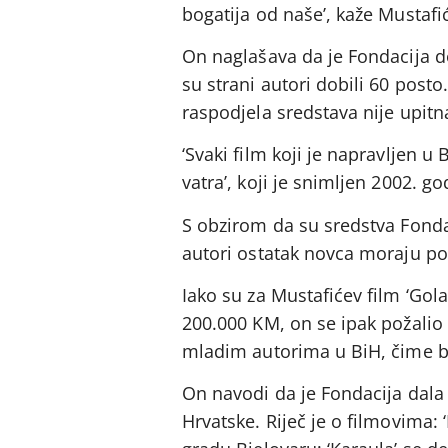
bogatija od naše’, kaže Mustafić
On naglašava da je Fondacija d
su strani autori dobili 60 posto
raspodjela sredstava nije upitn
‘Svaki film koji je napravljen u 
vatra’, koji je snimljen 2002. g
S obzirom da su sredstva Fonda
autori ostatak novca moraju pot
Iako su za Mustafićev film ‘Gola
200.000 KM, on se ipak požalio
mladim autorima u BiH, čime bi
On navodi da je Fondacija dala 5
Hrvatske. Riječ je o filmovima: