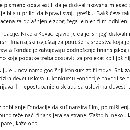
je pismeno obavijestili da je diskvalifikovana mjesec
je bila u prilici da ispravi svoju grešku. Bakšićeva t
kraćena za objašnjenje zbog čega je njen film odbijen.
acije, Nikola Kovač izjavio je da je ‘Snijeg’ diskvali
šni finansijski izvještaj za potrešena sredstva koja je 
ravila Fondacije zahtijevaju podnošenje finansijskog i
no koje podatke treba dostaviti za projekat koji još ni
vljuje u novinama godišnji konkurs za filmove. Rok z
ecizira devet uslova. U konkursu Fondacije navodi se d
rijava ili nepostupanje u skladu sa uslovima dovesti 
z odbijanje Fondacije da sufinansira film, po mišljen
 puno teže naći finansijera sa strane. ‘Zašto bi neko u
 pare’, kaže ona.