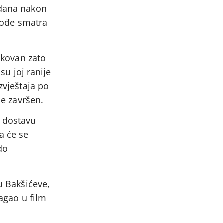
 dana nakon
akođe smatra
fikovan zato
su joj ranije
zvještaja po
je završen.
a dostavu
a će se
do
ju Bakšićeve,
lagao u film