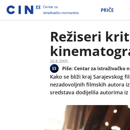
PRIČE
Režiseri kri
kinematogra
26.8.2005.
Piše:
Centar za istraživačko n
Kako se bliži kraj Sarajevskog fi
nezadovoljnih filmskih autora iz
sredstava dodijelila autorima i