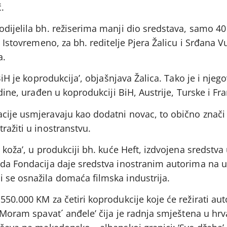
.
odijelila bh. režiserima manji dio sredstava, samo 40
. Istovremeno, za bh. reditelje Pjera Žalicu i Srđana Vu
a.
BiH je koprodukcija’, objašnjava Žalica. Tako je i njego
odine, urađen u koprodukciji BiH, Austrije, Turske i Fr
cije usmjeravaju kao dodatni novac, to obično znači
ražiti u inostranstvu.
 koža’, u produkciji bh. kuće Heft, izdvojena sredstva 
 da Fondacija daje sredstva inostranim autorima na 
 se osnažila domaća filmska industrija.
50.000 KM za četiri koprodukcije koje će režirati auto
 ‘Moram spavat´ anđele’ čija je radnja smještena u hr