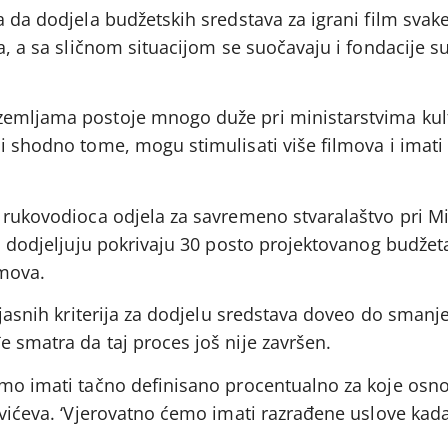
a da dodjela budžetskih sredstava za igrani film svak
ra, a sa sličnom situacijom se suočavaju i fondacije s
zemljama postoje mnogo duže pri ministarstvima kul
i shodno tome, mogu stimulisati više filmova i imati
, rukovodioca odjela za savremeno stvaralaštvo pri Mi
ni dodjeljuju pokrivaju 30 posto projektovanog budžeta
lmova.
i jasnih kriterija za dodjelu sredstava doveo do smanj
 smatra da taj proces još nije završen.
emo imati tačno definisano procentualno za koje osn
ovićeva. ‘Vjerovatno ćemo imati razrađene uslove kada