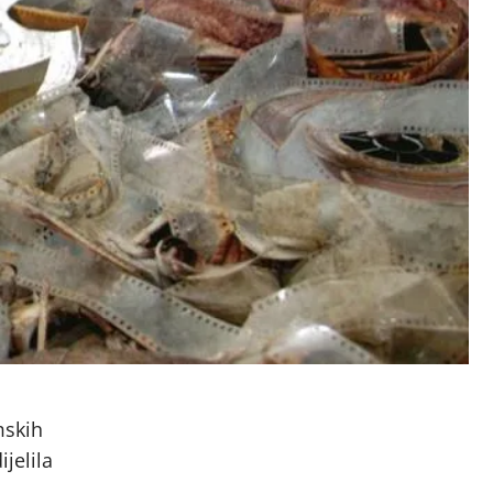
mskih
jelila