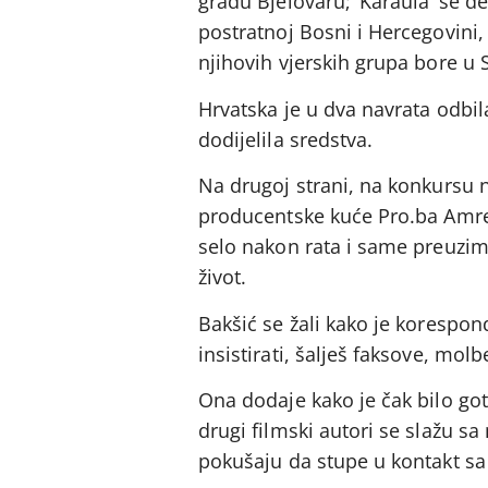
gradu Bjelovaru; ‘Karaula’ se d
postratnoj Bosni i Hercegovini, 
njihovih vjerskih grupa bore u 
Hrvatska je u dva navrata odbil
dodijelila sredstva.
Na drugoj strani, na konkursu ni
producentske kuće Pro.ba Amre B
selo nakon rata i same preuzima
život.
Bakšić se žali kako je korespon
insistirati, šalješ faksove, mol
Ona dodaje kako je čak bilo got
drugi filmski autori se slažu sa
pokušaju da stupe u kontakt sa 