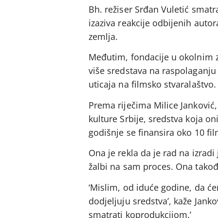
Bh. režiser Srđan Vuletić smatr
izaziva reakcije odbijenih auto
zemlja.
Međutim, fondacije u okolnim 
više sredstava na raspolaganju 
uticaja na filmsko stvaralaštvo.
Prema riječima Milice Janković
kulture Srbije, sredstva koja o
godišnje se finansira oko 10 fi
Ona je rekla da je rad na izrad
žalbi na sam proces. Ona takođe
‘Mislim, od iduće godine, da ć
dodjeljuju sredstva’, kaže Jank
smatrati koprodukcijom.’