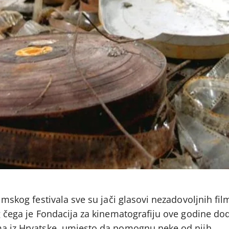
ilmskog festivala sve su jači glasovi nezadovoljnih fil
g čega je Fondacija za kinematografiju ove godine dodi
ma iz Hrvatske, umjesto da pomognu neke od njih.