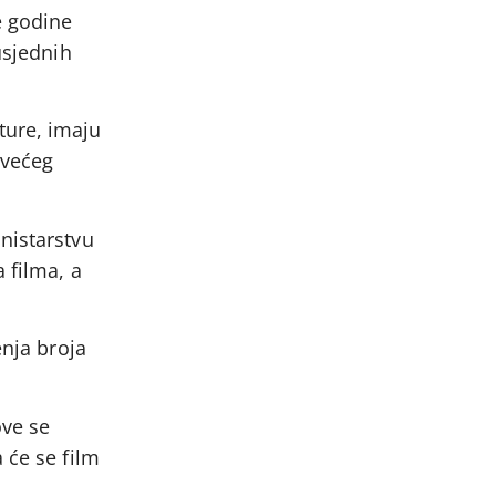
e godine
usjednih
ture, imaju
 većeg
nistarstvu
 filma, a
enja broja
ove se
 će se film