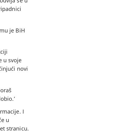
odvija se u
ripadnici
 mu je BiH
ciji
e u svoje
injući novi
Moraš
obio.’
rmacije. I
će u
et stranicu.