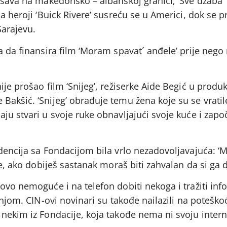
ešava na makedonsko – albanskoj granici; ‘Sve džaba’ 
a heroji ‘Buick Rivere’ susreću se u Americi, dok se p
Sarajevu.
a da finansira film ‘Moram spavat´ anđele’ prije nego
je prošao film ‘Snijeg’, režiserke Aide Begić u produk
akšić. ‘Snijeg’ obrađuje temu žena koje su se vratil
ju stvari u svoje ruke obnavljajući svoje kuće i započ
dencija sa Fondacijom bila vrlo nezadovoljavajuća: ‘
be, ako dobiješ sastanak moraš biti zahvalan da si ga d
ovo nemoguće i na telefon dobiti nekoga i tražiti info
 njom. CIN-ovi novinari su takođe nailazili na poteško
nekim iz Fondacije, koja takođe nema ni svoju intern