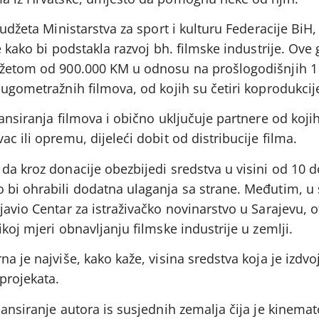
budžeta Ministarstva za sport i kulturu Federacije BiH,
e kako bi podstakla razvoj bh. filmske industrije. Ove 
džetom od 900.000 KM u odnosu na prošlogodišnjih 1
dugometražnih filmova, od kojih su četiri koprodukcij
nansiranja filmova i obično uključuje partnere od koji
c ili opremu, dijeleći dobit od distribucije filma.
da kroz donacije obezbijedi sredstva u visini od 10 
bi ohrabili dodatna ulaganja sa strane. Međutim, u s
javio Centar za istraživačko novinarstvo u Sarajevu, o
koj mjeri obnavljanju filmske industrije u zemlji.
a je najviše, kako kaže, visina sredstva koja je izdvo
projekata.
nansiranje autora is susjednih zemalja čija je kinemat