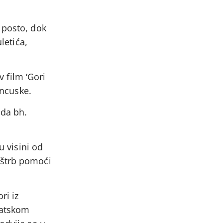
 posto, dok
letića,
v film ‘Gori
ancuske.
 da bh.
u visini od
uštrb pomoći
ri iz
vatskom