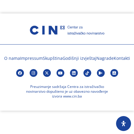
O nama
Impressum
Skupština
Godišnji izvještaj
Nagrade
Kontakti
Preuzimanje sadržaja Centra za istraživačko
novinarstvo dopušteno je uz obavezno navođenje
izvora www.cin.ba