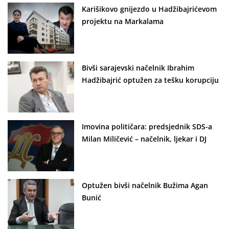
Karišikovo gnijezdo u Hadžibajrićevom
projektu na Markalama
Bivši sarajevski načelnik Ibrahim
Hadžibajrić optužen za tešku korupciju
Imovina političara: predsjednik SDS-a
Milan Miličević – načelnik, ljekar i DJ
Optužen bivši načelnik Bužima Agan
Bunić