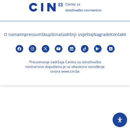
O nama
Impressum
Skupština
Godišnji izvještaj
Nagrade
Kontakti
Preuzimanje sadržaja Centra za istraživačko
novinarstvo dopušteno je uz obavezno navođenje
izvora www.cin.ba