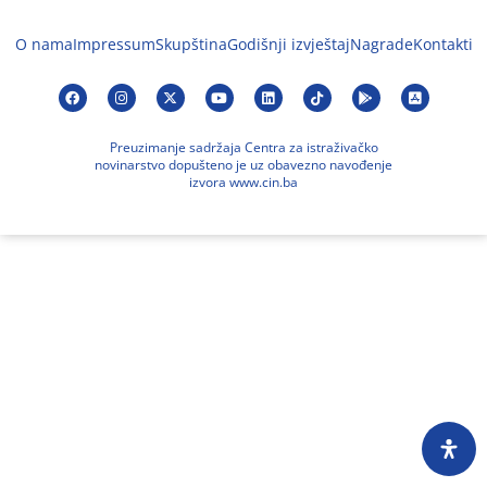
O nama
Impressum
Skupština
Godišnji izvještaj
Nagrade
Kontakti
Preuzimanje sadržaja Centra za istraživačko
novinarstvo dopušteno je uz obavezno navođenje
izvora www.cin.ba