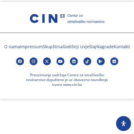
O nama
Impressum
Skupština
Godišnji izvještaj
Nagrade
Kontakti
Preuzimanje sadržaja Centra za istraživačko
novinarstvo dopušteno je uz obavezno navođenje
izvora www.cin.ba