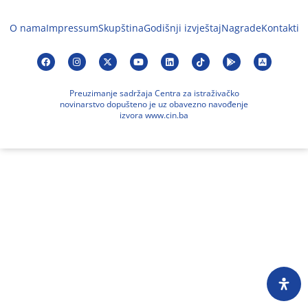
O nama
Impressum
Skupština
Godišnji izvještaj
Nagrade
Kontakti
Preuzimanje sadržaja Centra za istraživačko
novinarstvo dopušteno je uz obavezno navođenje
izvora www.cin.ba