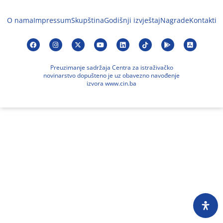
O nama
Impressum
Skupština
Godišnji izvještaj
Nagrade
Kontakti
Preuzimanje sadržaja Centra za istraživačko
novinarstvo dopušteno je uz obavezno navođenje
izvora www.cin.ba