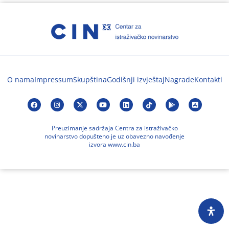
O nama
Impressum
Skupština
Godišnji izvještaj
Nagrade
Kontakti
Preuzimanje sadržaja Centra za istraživačko
novinarstvo dopušteno je uz obavezno navođenje
izvora www.cin.ba