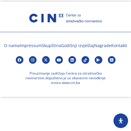
O nama
Impressum
Skupština
Godišnji izvještaj
Nagrade
Kontakti
Preuzimanje sadržaja Centra za istraživačko
novinarstvo dopušteno je uz obavezno navođenje
izvora www.cin.ba