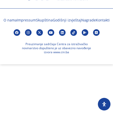
O nama
Impressum
Skupština
Godišnji izvještaj
Nagrade
Kontakti
Preuzimanje sadržaja Centra za istraživačko
novinarstvo dopušteno je uz obavezno navođenje
izvora www.cin.ba