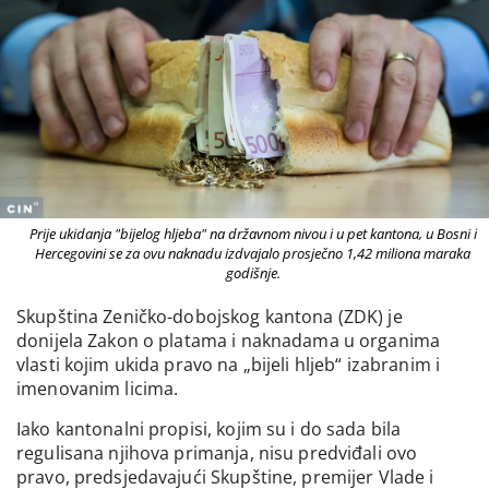
Prije ukidanja "bijelog hljeba" na državnom nivou i u pet kantona, u Bosni i
Hercegovini se za ovu naknadu izdvajalo prosječno 1,42 miliona maraka
godišnje.
Skupština Zeničko-dobojskog kantona (ZDK) je
donijela Zakon o platama i naknadama u organima
vlasti kojim ukida pravo na „bijeli hljeb“ izabranim i
imenovanim licima.
Iako kantonalni propisi, kojim su i do sada bila
regulisana njihova primanja, nisu predviđali ovo
pravo, predsjedavajući Skupštine, premijer Vlade i