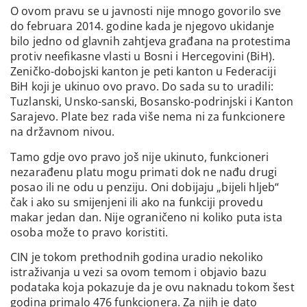
O ovom pravu se u javnosti nije mnogo govorilo sve
do februara 2014. godine kada je njegovo ukidanje
bilo jedno od glavnih zahtjeva građana na protestima
protiv neefikasne vlasti u Bosni i Hercegovini (BiH).
Zeničko-dobojski kanton je peti kanton u Federaciji
BiH koji je ukinuo ovo pravo. Do sada su to uradili:
Tuzlanski, Unsko-sanski, Bosansko-podrinjski i Kanton
Sarajevo. Plate bez rada više nema ni za funkcionere
na državnom nivou.
Tamo gdje ovo pravo još nije ukinuto, funkcioneri
nezarađenu platu mogu primati dok ne nađu drugi
posao ili ne odu u penziju. Oni dobijaju „bijeli hljeb“
čak i ako su smijenjeni ili ako na funkciji provedu
makar jedan dan. Nije ograničeno ni koliko puta ista
osoba može to pravo koristiti.
CIN je tokom prethodnih godina uradio nekoliko
istraživanja u vezi sa ovom temom i objavio bazu
podataka koja pokazuje da je ovu naknadu tokom šest
godina primalo 476 funkcionera. Za njih je dato