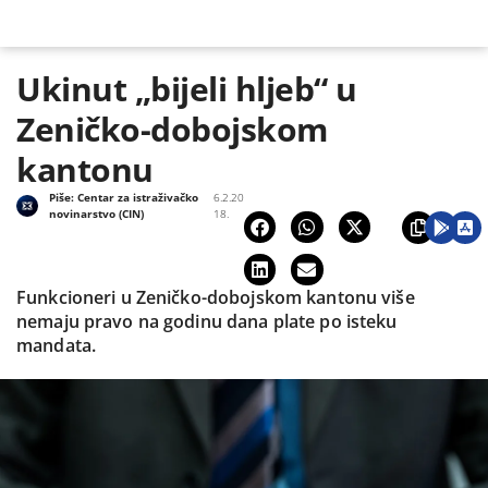
Ukinut „bijeli hljeb“ u
Zeničko-dobojskom
kantonu
Piše:
Centar za istraživačko
6.2.20
novinarstvo (CIN)
18.
Funkcioneri u Zeničko-dobojskom kantonu više
nemaju pravo na godinu dana plate po isteku
mandata.