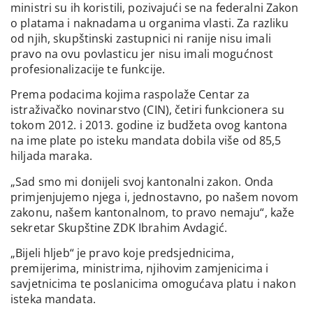
ministri su ih koristili, pozivajući se na federalni Zakon
o platama i naknadama u organima vlasti. Za razliku
od njih, skupštinski zastupnici ni ranije nisu imali
pravo na ovu povlasticu jer nisu imali mogućnost
profesionalizacije te funkcije.
Prema podacima kojima raspolaže Centar za
istraživačko novinarstvo (CIN), četiri funkcionera su
tokom 2012. i 2013. godine iz budžeta ovog kantona
na ime plate po isteku mandata dobila više od 85,5
hiljada maraka.
„Sad smo mi donijeli svoj kantonalni zakon. Onda
primjenjujemo njega i, jednostavno, po našem novom
zakonu, našem kantonalnom, to pravo nemaju“, kaže
sekretar Skupštine ZDK Ibrahim Avdagić.
„Bijeli hljeb“ je pravo koje predsjednicima,
premijerima, ministrima, njihovim zamjenicima i
savjetnicima te poslanicima omogućava platu i nakon
isteka mandata.