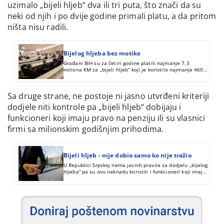
uzimalo „bijeli hljeb“ dva ili tri puta, što znači da su
neki od njih i po dvije godine primali platu, a da pritom
ništa nisu radili.
Bijelog hljeba bez motike
Građani BiH su za četiri godine platili najmanje 7,3
miliona KM za „bijeli hljeb“ koji je koristilo najmanje 460
funkcionera. Njih desetero su ovo pravo na plaću bez rada
uzimali dva puta.
Sa druge strane, ne postoje ni jasno utvrđeni kriteriji
dodjele niti kontrole pa „bijeli hljeb“ dobijaju i
funkcioneri koji imaju pravo na penziju ili su vlasnici
firmi sa milionskim godišnjim prihodima.
Bijeli hljeb - nije dobio samo ko nije tražio
U Republici Srpskoj nema jasnih pravila za dodjelu „bijelog
hljeba“ pa su ovu naknadu koristili i funkcioneri koji imaju
druga primanja.