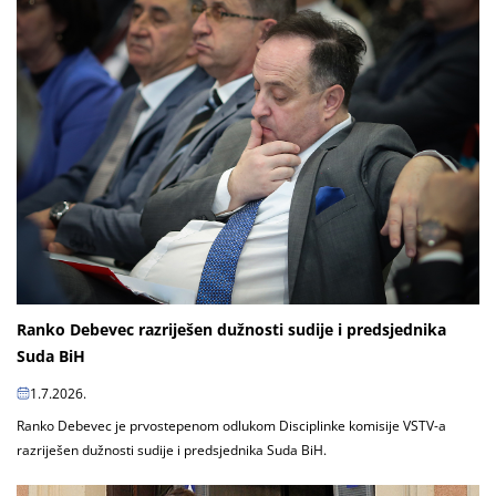
Ranko Debevec razriješen dužnosti sudije i predsjednika
Suda BiH
1.7.2026.
Ranko Debevec je prvostepenom odlukom Disciplinke komisije VSTV-a
razriješen dužnosti sudije i predsjednika Suda BiH.