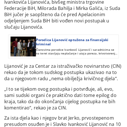
Ivankovića Lijanovića, bivšeg ministra trgovine
Federacije BiH, Milorada Bahilja i Mirka Galića, iz Suda
BiH jučer je saopšteno da će pred Apelacionim
odjeljenjem Suda BiH biti vođen novi postupak u
slučaju Lijanovića.
Porodica Lijanović optužena za finansijski
kriminal
Članovima porodice Ivanković Lijanović i saradnicima se
na teret stavljaju neplaćanje i utaja poreza, krivotvorenje
i uništavanje poslovnih i trgovačkih knjiga i isprava te
pranje novca.
Lijanović je za Centar za istraživačko novinarstvo (CIN)
rekao da je tokom sudskog postupka ukazivao na to
da u njegovom radu „nema obilježja krivičnog djela“.
„I to se tijekom ovog postupka i potvrđuje, ali, evo,
sami sudski organi će praktično dati tome epilog do
kraja, tako da do okončanja cijelog postupka ne bih
komentirao“, rekao je za CIN.
Za ista djela kao i njegov brat Jerko, prvostepenom
presudom osuđen je i Slavko Ivanković Lijanović na 10