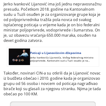
Jerko Ivanković Lijanović ima još jednu nepravosnažnu
presudu. Početkom 2018. godine na Kantonalnom
sudu u Tuzli osuđen je za organizovanje grupe koja je
od poljoprivrednika tražila pola novca od svakog
isplaćenog poticaja u vrijeme kada je on bio federalni
ministar poljoprivrede, vodoprivrede i šumarstva. On
je, uz obavezu vraćanja 650.000 maraka, osuđen na
devet godina zatvora.
Poticaji u Lijanovićevim džepovima
Jerka Ivankovića Lijanovića, bivšeg federalnog ministra
poljoprivrede, Kantonalni sud u Tuzli osudio je na
zatvorsku i novčanu kaznu zbog nezakonite dodjele
poticaja. Pravosuđe još nije istražilo sve prijave o
nezakonitostima pri dodjeli poticaja i kupovini glasova
Također, novinari CIN-a su otkrili da je Lijanović novac
budžetskim novcem.
iz budžeta obećao i 2010. godine kada je organizovao
grupu od 56 osoba i novcem od poticaja nagrađivao
birače koji su glasali za njegovu stranku. Njima je tada
obećao po 100 KM.