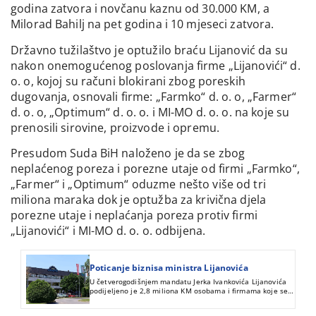
godina zatvora i novčanu kaznu od 30.000 KM, a
Milorad Bahilj na pet godina i 10 mjeseci zatvora.
Državno tužilaštvo je optužilo braću Lijanović da su
nakon onemogućenog poslovanja firme „Lijanovići“ d.
o. o, kojoj su računi blokirani zbog poreskih
dugovanja, osnovali firme: „Farmko“ d. o. o, „Farmer“
d. o. o, „Optimum“ d. o. o. i MI-MO d. o. o. na koje su
prenosili sirovine, proizvode i opremu.
Presudom Suda BiH naloženo je da se zbog
neplaćenog poreza i porezne utaje od firmi „Farmko“,
„Farmer“ i „Optimum“ oduzme nešto više od tri
miliona maraka dok je optužba za krivična djela
porezne utaje i neplaćanja poreza protiv firmi
„Lijanovići“ i MI-MO d. o. o. odbijena.
Poticanje biznisa ministra Lijanovića
U četverogodišnjem mandatu Jerka Ivankovića Lijanovića
podijeljeno je 2,8 miliona KM osobama i firmama koje se
dovode u vezu sa poslovanjem porodice ovog ministra.