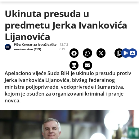
Ukinuta presuda u
predmetu Jerka Ivankovića
Lijanovića
Piše:
Centar za istraživačko
12.7.2
novinarstvo (CIN)
019.
Apelaciono vijeće Suda BiH je ukinulo presudu protiv
Jerka Ivankovića Lijanovića, bivšeg federalnog
ministra poljoprivrede, vodoprivrede i šumarstva,
kojom je osuđen za organizovani kriminal i pranje
novca.