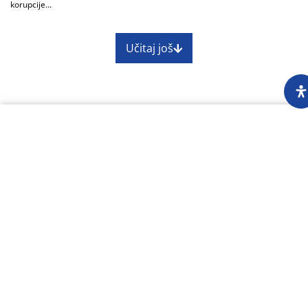
korupcije...
Učitaj još
O nama
Impressum
Skupština
Godišnji izvještaj
Nagrade
Kontakti
Preuzimanje sadržaja Centra za istraživačko
novinarstvo dopušteno je uz obavezno navođenje
izvora www.cin.ba