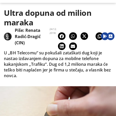
Ultra dopuna od milion
maraka
24.12.
Piše:
Renata
2018.
Radić-Dragić
(CIN)
U „BH Telecomu“ su pokušali zataškati dug koji je
nastao izdavanjem dopuna za mobilne telefone
kakanjskom „Trafiku“. Dug od 1,2 miliona maraka će
teško biti naplaćen jer je firma u stečaju, a vlasnik bez
novca.