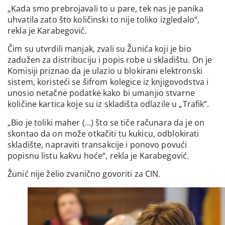
„Kada smo prebrojavali to u pare, tek nas je panika
uhvatila zato što količinski to nije toliko izgledalo“,
rekla je Karabegović.
Čim su utvrdili manjak, zvali su Žunića koji je bio
zadužen za distribuciju i popis robe u skladištu. On je
Komisiji priznao da je ulazio u blokirani elektronski
sistem, koristeći se šifrom kolegice iz knjigovodstva i
unosio netačne podatke kako bi umanjio stvarne
količine kartica koje su iz skladišta odlazile u „Trafik“.
„Bio je toliki maher (…) što se tiče računara da je on
skontao da on može otkačiti tu kukicu, odblokirati
skladište, napraviti transakcije i ponovo povući
popisnu listu kakvu hoće“, rekla je Karabegović.
Žunić nije želio zvanično govoriti za CIN.