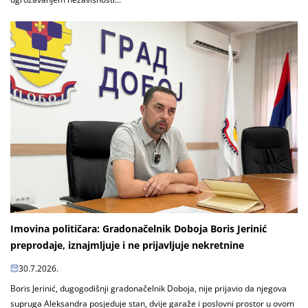
Imovina političara: Gradonačelnik Doboja Boris Jerinić
preprodaje, iznajmljuje i ne prijavljuje nekretnine
30.7.2026.
Boris Jerinić, dugogodišnji gradonačelnik Doboja, nije prijavio da njegova
supruga Aleksandra posjeduje stan, dvije garaže i poslovni prostor u ovom