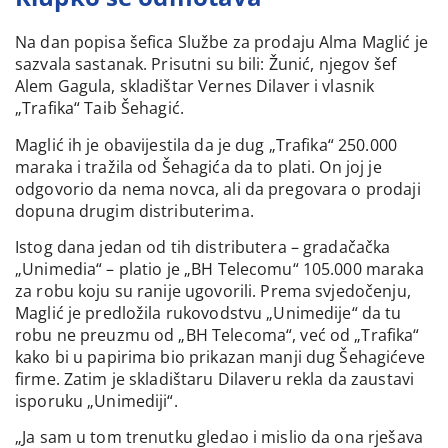
Na dan popisa šefica Službe za prodaju Alma Maglić je
sazvala sastanak. Prisutni su bili: Žunić, njegov šef
Alem Gagula, skladištar Vernes Dilaver i vlasnik
„Trafika“ Taib Šehagić.
Maglić ih je obavijestila da je dug „Trafika“ 250.000
maraka i tražila od Šehagića da to plati. On joj je
odgovorio da nema novca, ali da pregovara o prodaji
dopuna drugim distributerima.
Istog dana jedan od tih distributera – gradačačka
„Unimedia“ – platio je „BH Telecomu“ 105.000 maraka
za robu koju su ranije ugovorili. Prema svjedočenju,
Maglić je predložila rukovodstvu „Unimedije“ da tu
robu ne preuzmu od „BH Telecoma“, već od „Trafika“
kako bi u papirima bio prikazan manji dug Šehagićeve
firme. Zatim je skladištaru Dilaveru rekla da zaustavi
isporuku „Unimediji“.
„Ja sam u tom trenutku gledao i mislio da ona rješava