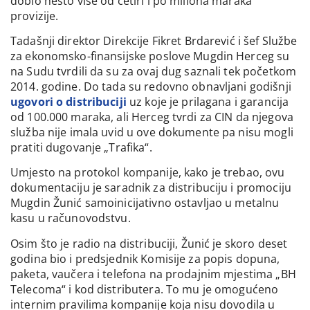
dobio nešto više od četiri i po miliona maraka
provizije.
Tadašnji direktor Direkcije Fikret Brdarević i šef Službe
za ekonomsko-finansijske poslove Mugdin Herceg su
na Sudu tvrdili da su za ovaj dug saznali tek početkom
2014. godine. Do tada su redovno obnavljani godišnji
ugovori o distribuciji
uz koje je prilagana i garancija
od 100.000 maraka, ali Herceg tvrdi za CIN da njegova
služba nije imala uvid u ove dokumente pa nisu mogli
pratiti dugovanje „Trafika“.
Umjesto na protokol kompanije, kako je trebao, ovu
dokumentaciju je saradnik za distribuciju i promociju
Mugdin Žunić samoinicijativno ostavljao u metalnu
kasu u računovodstvu.
Osim što je radio na distribuciji, Žunić je skoro deset
godina bio i predsjednik Komisije za popis dopuna,
paketa, vaučera i telefona na prodajnim mjestima „BH
Telecoma“ i kod distributera. To mu je omogućeno
internim pravilima kompanije koja nisu dovodila u