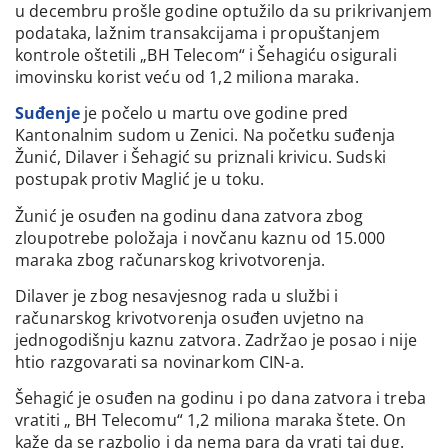
u decembru prošle godine optužilo da su prikrivanjem
podataka, lažnim transakcijama i propuštanjem
kontrole oštetili „BH Telecom“ i Šehagiću osigurali
imovinsku korist veću od 1,2 miliona maraka.
Suđenje
je počelo u martu ove godine pred
Kantonalnim sudom u Zenici. Na početku suđenja
Žunić, Dilaver i Šehagić su priznali krivicu. Sudski
postupak protiv Maglić je u toku.
Žunić je osuđen na godinu dana zatvora zbog
zloupotrebe položaja i novčanu kaznu od 15.000
maraka zbog računarskog krivotvorenja.
Dilaver je zbog nesavjesnog rada u službi i
računarskog krivotvorenja osuđen uvjetno na
jednogodišnju kaznu zatvora. Zadržao je posao i nije
htio razgovarati sa novinarkom CIN-a.
Šehagić je osuđen na godinu i po dana zatvora i treba
vratiti „ BH Telecomu“ 1,2 miliona maraka štete. On
kaže da se razbolio i da nema para da vrati taj dug.