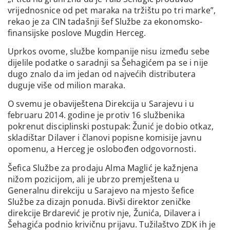
vrijednosnice od pet maraka na tržištu po tri marke”,
rekao je za CIN tadašnji šef Službe za ekonomsko-
finansijske poslove Mugdin Herceg.
Uprkos ovome, službe kompanije nisu između sebe
dijelile podatke o saradnji sa Šehagićem pa se i nije
dugo znalo da im jedan od najvećih distributera
duguje više od milion maraka.
O svemu je obaviještena Direkcija u Sarajevu i u
februaru 2014. godine je protiv 16 službenika
pokrenut disciplinski postupak: Žunić je dobio otkaz,
skladištar Dilaver i članovi popisne komisije javnu
opomenu, a Herceg je oslobođen odgovornosti.
Šefica Službe za prodaju Alma Maglić je kažnjena
nižom pozicijom, ali je ubrzo premještena u
Generalnu direkciju u Sarajevo na mjesto šefice
Službe za dizajn ponuda. Bivši direktor zeničke
direkcije Brdarević je protiv nje, Žunića, Dilavera i
Šehagića podnio krivičnu prijavu. Tužilaštvo ZDK ih je