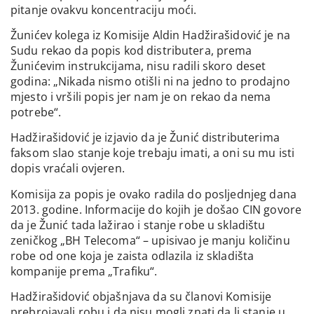
pitanje ovakvu koncentraciju moći.
Žunićev kolega iz Komisije Aldin Hadžirašidović je na
Sudu rekao da popis kod distributera, prema
Žunićevim instrukcijama, nisu radili skoro deset
godina: „Nikada nismo otišli ni na jedno to prodajno
mjesto i vršili popis jer nam je on rekao da nema
potrebe“.
Hadžirašidović je izjavio da je Žunić distributerima
faksom slao stanje koje trebaju imati, a oni su mu isti
dopis vraćali ovjeren.
Komisija za popis je ovako radila do posljednjeg dana
2013. godine. Informacije do kojih je došao CIN govore
da je Žunić tada lažirao i stanje robe u skladištu
zeničkog „BH Telecoma“ – upisivao je manju količinu
robe od one koja je zaista odlazila iz skladišta
kompanije prema „Trafiku“.
Hadžirašidović objašnjava da su članovi Komisije
prebrojavali robu i da nisu mogli znati da li stanje u