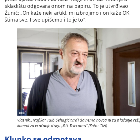
skladištu odgovara onom na papiru. To je utvrđivao
Žunić: „On kaže neki artikl, mi izbrojimo i on kaže OK,
štima sve. I sve upišemo i to je to“.
Vlasnik „Trafika“ Taib Šehagić tvrdi da nema novca ni za plaćanje režij
kamoli za vraćanje duga „BH Telecomu“ (Foto: CIN)
Klupko se odmotava