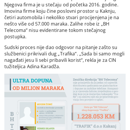
Njegova firma je u stečaju od početka 2016. godine.
Imovina firme koju čine poslovni prostor u Kaknju,
četiri automobila i nekoliko stvari procijenjena je na
nešto više od 57.000 maraka. Zalihe robe iz „BH
Telecoma“ nisu evidentirane tokom stečajnog
postupka.
Sudski proces nije dao odgovor na pitanje zašto su
službenici prikrivali dug „Trafika“. „Sada bi samo mogli
nagađati jesu li sebi pribavili korist“, rekla je za CIN
tužiteljica Adina Karadža.