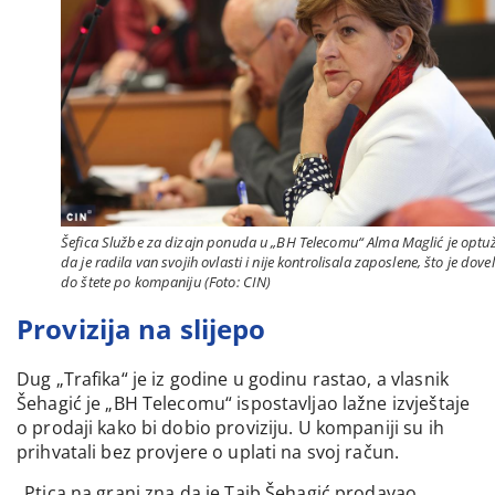
Šefica Službe za dizajn ponuda u „BH Telecomu“ Alma Maglić je optu
da je radila van svojih ovlasti i nije kontrolisala zaposlene, što je dove
do štete po kompaniju (Foto: CIN)
Provizija na slijepo
Dug „Trafika“ je iz godine u godinu rastao, a vlasnik
Šehagić je „BH Telecomu“ ispostavljao lažne izvještaje
o prodaji kako bi dobio proviziju. U kompaniji su ih
prihvatali bez provjere o uplati na svoj račun.
„Ptica na grani zna da je Taib Šehagić prodavao