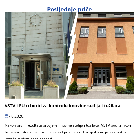
Posljednje priče
VSTV i EU u borbi za kontrolu imovine sudija i tužilaca
7.8.2026.
Nakon prvih rezultata provjere imovine sudija i tužilaca, VSTV pod krinkom
transparentnosti želi kontrolu nad procesom. Evropska unija to smatra
ugrožavanjem nezavisnosti...