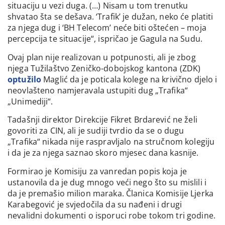
situaciju u vezi duga. (…) Nisam u tom trenutku
shvatao šta se dešava. ‘Trafik’ je dužan, neko će platiti
za njega dug i ‘BH Telecom’ neće biti oštećen – moja
percepcija te situacije“, ispričao je Gagula na Sudu.
Ovaj plan nije realizovan u potpunosti, ali je zbog
njega Tužilaštvo Zeničko-dobojskog kantona (ZDK)
optužilo
Maglić da je poticala kolege na krivično djelo i
neovlašteno namjeravala ustupiti dug „Trafika“
„Unimediji“.
Tadašnji direktor Direkcije Fikret Brdarević ne želi
govoriti za CIN, ali je sudiji tvrdio da se o dugu
„Trafika“ nikada nije raspravljalo na stručnom kolegiju
i da je za njega saznao skoro mjesec dana kasnije.
Formirao je Komisiju za vanredan popis koja je
ustanovila da je dug mnogo veći nego što su mislili i
da je premašio milion maraka. Članica Komisije Ljerka
Karabegović je svjedočila da su nađeni i drugi
nevalidni dokumenti o isporuci robe tokom tri godine.