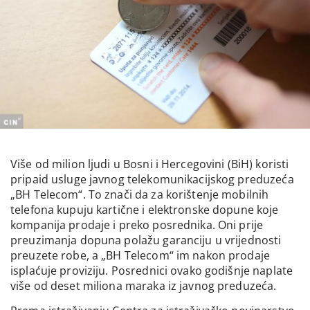
Više od milion ljudi u Bosni i Hercegovini (BiH) koristi
pripaid usluge javnog telekomunikacijskog preduzeća
„BH Telecom“. To znači da za korištenje mobilnih
telefona kupuju kartične i elektronske dopune koje
kompanija prodaje i preko posrednika. Oni prije
preuzimanja dopuna polažu garanciju u vrijednosti
preuzete robe, a „BH Telecom“ im nakon prodaje
isplaćuje proviziju. Posrednici ovako godišnje naplate
više od deset miliona maraka iz javnog preduzeća.