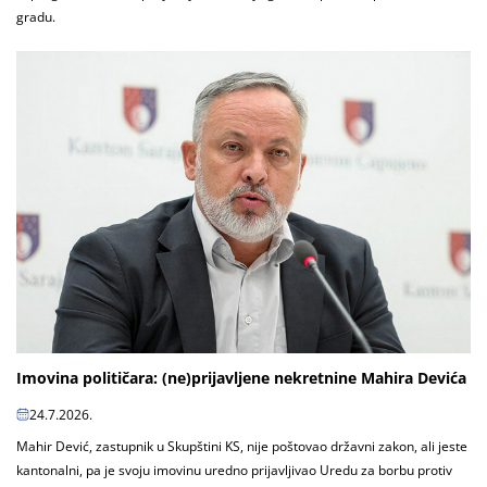
gradu.
Imovina političara: (ne)prijavljene nekretnine Mahira Devića
24.7.2026.
Mahir Dević, zastupnik u Skupštini KS, nije poštovao državni zakon, ali jeste
kantonalni, pa je svoju imovinu uredno prijavljivao Uredu za borbu protiv