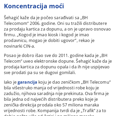
Koncentracija moći
Šehagić kaže da je počeo sarađivati sa „BH
Telecomom“ 2006. godine. Oni su tražili distributere
za prodaju kartica za dopunu, a on je upravo osnovao
firmu. „Kogod je imao kiosk i kogod je imao
prodavnicu, mogao je dobiti ugovor”, rekao je
novinarki CIN-a.
Posao je dobro išao sve do 2011. godine kada je „BH
Telecom“ uveo elektronske dopune. Šehagić kaže da je
prodaja kartica za dopunu opala i da ih nije uspijevao
sve prodati pa su se dugovi gomilali.
Iako je
garancija
koju je dao zeničkom „BH Telecomu“
bila višestruko manja od vrijednosti robe koju je
zadužio, njihova saradnja nije prekinuta. Ova firma je
bila jedna od najvećih distributera preko koje je
zenička direkcija prodala oko 57 miliona maraka
vrijednosti robe. Kompanija tvrdi da je „Trafik“ za to