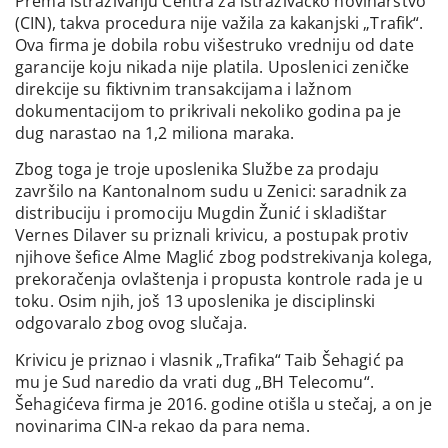
Prema istraživanju Centra za istraživačko novinarstvo
(CIN), takva procedura nije važila za kakanjski „Trafik“.
Ova firma je dobila robu višestruko vredniju od date
garancije koju nikada nije platila. Uposlenici zeničke
direkcije su fiktivnim transakcijama i lažnom
dokumentacijom to prikrivali nekoliko godina pa je
dug narastao na 1,2 miliona maraka.
Zbog toga je troje uposlenika Službe za prodaju
završilo na Kantonalnom sudu u Zenici: saradnik za
distribuciju i promociju Mugdin Žunić i skladištar
Vernes Dilaver su priznali krivicu, a postupak protiv
njihove šefice Alme Maglić zbog podstrekivanja kolega,
prekoračenja ovlaštenja i propusta kontrole rada je u
toku. Osim njih, još 13 uposlenika je disciplinski
odgovaralo zbog ovog slučaja.
Krivicu je priznao i vlasnik „Trafika“ Taib Šehagić pa
mu je Sud naredio da vrati dug „BH Telecomu“.
Šehagićeva firma je 2016. godine otišla u stečaj, a on je
novinarima CIN-a rekao da para nema.