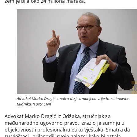
zemlje bila oko 24 miliona maraka.
Advokat Marko Dragić smatra da je umanjena vrijednost imovine
Rudnika. (Foto: CIN)
Advokat Marko Dragić iz Odžaka, stručnjak za
međunarodno ugovorno pravo, izrazio je sumnju u
objektivnost i profesionalnu etiku vještaka. Smatra da
su vještaci „prilagodili svoje nalaze“ kako bi ostala