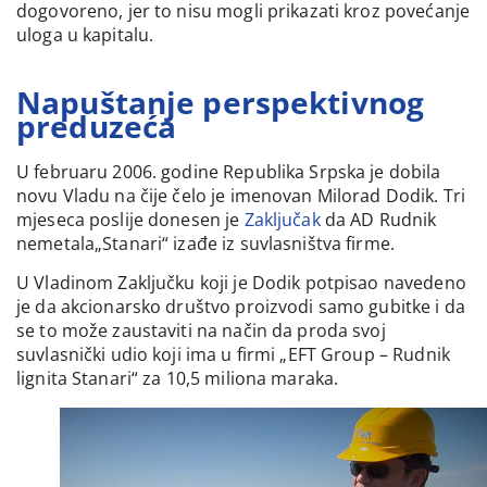
dogovoreno, jer to nisu mogli prikazati kroz povećanje
uloga u kapitalu.
Napuštanje perspektivnog
preduzeća
U februaru 2006. godine Republika Srpska je dobila
novu Vladu na čije čelo je imenovan Milorad Dodik. Tri
mjeseca poslije donesen je
Zaključak
da AD Rudnik
nemetala„Stanari“ izađe iz suvlasništva firme.
U Vladinom Zaključku koji je Dodik potpisao navedeno
je da akcionarsko društvo proizvodi samo gubitke i da
se to može zaustaviti na način da proda svoj
suvlasnički udio koji ima u firmi „EFT Group – Rudnik
lignita Stanari“ za 10,5 miliona maraka.