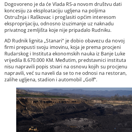
Dogovoreno je da će Vlada RS-a novom društvu dati
koncesiju za eksploataciju ugljena na poljima
Ostružnja i Raškovac i proglasiti općim interesom
eksproprijaciju, odnosno izuzimanje uz naknadu
privatnog zemljišta koje nije pripadalo Rudniku.
AD Rudnik lignita „Stanari“ je dobio obavezu da novoj
firmi prepusti svoju imovinu, koja je prema procjeni
Rudarskog i Instituta ekonomskih nauka iz Banje Luke
vrijedila 8.670.000 KM. Međutim, predstavnici instituta
nisu napravili popis stvari na osnovu kojih su procjenu
napravili, već su naveli da se to ne odnosi na restoran,
zalihe ugljena, stadion i automobil „Golf“.