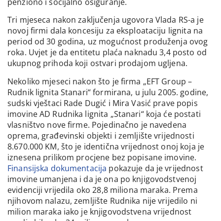
penziono i socijalno osiguranje.
Tri mjeseca nakon zaključenja ugovora Vlada RS-a je
novoj firmi dala koncesiju za eksploataciju lignita na
period od 30 godina, uz mogućnost produženja ovog
roka. Uvjet je da entitetu plaća naknadu 3,4 posto od
ukupnog prihoda koji ostvari prodajom ugljena.
Nekoliko mjeseci nakon što je firma „EFT Group –
Rudnik lignita Stanari“ formirana, u julu 2005. godine,
sudski vještaci Rade Dugić i Mira Vasić prave popis
imovine AD Rudnika lignita „Stanari“ koja će postati
vlasništvo nove firme. Pojedinačno je navedena
oprema, građevinski objekti i zemljište vrijednosti
8.670.000 KM, što je identična vrijednost onoj koja je
iznesena prilikom procjene bez popisane imovine.
Finansijska dokumentacija
pokazuje da je vrijednost
imovine umanjena i da je ona po knjigovodstvenoj
evidenciji vrijedila oko 28,8 miliona maraka. Prema
njihovom nalazu, zemljište Rudnika nije vrijedilo ni
milion maraka iako je knjigovodstvena vrijednost