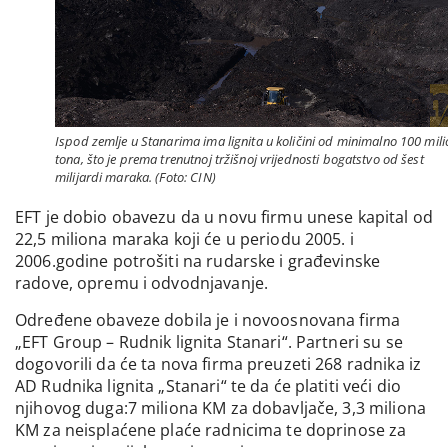
Ispod zemlje u Stanarima ima lignita u količini od minimalno 100 mil
tona, što je prema trenutnoj tržišnoj vrijednosti bogatstvo od šest
milijardi maraka. (Foto: CIN)
EFT je dobio obavezu da u novu firmu unese kapital od
22,5 miliona maraka koji će u periodu 2005. i
2006.godine potrošiti na rudarske i građevinske
radove, opremu i odvodnjavanje.
Određene obaveze dobila je i novoosnovana firma
„EFT Group – Rudnik lignita Stanari“. Partneri su se
dogovorili da će ta nova firma preuzeti 268 radnika iz
AD Rudnika lignita „Stanari“ te da će platiti veći dio
njihovog duga:7 miliona KM za dobavljače, 3,3 miliona
KM za neisplaćene plaće radnicima te doprinose za