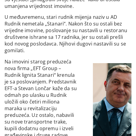
umanjena vrijednost imovine.
U međuvremenu, stari rudnik mijenja naziv u AD
Rudnik nemetala „Stanari“. Nakon što su ostali bez
vrijedne imovine, poslovanje su nastavili u restoranu
društvene ishrane sa 17 radnika, jer su ostali prešli
kod novog poslodavca. Njihovi dugovi nastavili su se
gomilati.
Na imovini starog preduzeća
nova firma „EFT Group –
Rudnik lignita Stanari“ krenula
je sa poslovanjem. Predstavnik
EFT-a Stevan Lončar kaže da su
odmah po ulasku u Rudnik
uložili oko četiri miliona
maraka u revitalizaciju
preduzeća. Uz ostalo, nabavili
su nove transportne trake,
kupili dodatnu opremu i izveli
građevinske i druge radove.