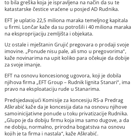
to bila greška koja je ispravljena na način da su te
katastarske čestice vraćene u posjed AD Rudnika.
EFT je uplatio 22,5 miliona maraka temeljnog kapitala
u firmi. Lončar kaže da su potrošili i 40 miliona maraka
na eksproprijaciju zemljišta i objekata.
Uz ostale i mještanin Grujić pregovara o prodaji svoje
imovine. „Ponude nisu pale, ali smo u pregovorima“,
kaže novinarima na upit koliko para očekuje da dobije
za svoje imanje.
EFT na osnovu koncesionog ugovora, koji je dobila
njihova firma „EFT Group – Rudnik lignita Stanari“, ima
pravo na eksploataciju rude u Stanarima.
Predsjedavajući Komisije za koncesiju RS-a Predrag
Aškrabić kaže da je koncesija data na osnovu njihove
samoinicijativne ponude u toku privatizacije Rudnika.
„Glupo je da dobiju firmu koja ima samo dugove, a da
ne dobiju, normalno, prirodna bogatstva na osnovu
kojih je ta firma i nastala“, kaže Aškrabić.