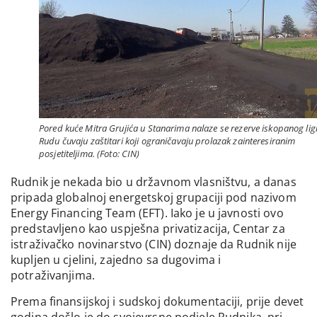
Pored kuće Mitra Grujića u Stanarima nalaze se rezerve iskopanog lign
Rudu čuvaju zaštitari koji ograničavaju prolazak zainteresiranim
posjetiteljima. (Foto: CIN)
Rudnik je nekada bio u državnom vlasništvu, a danas
pripada globalnoj energetskoj grupaciji pod nazivom
Energy Financing Team (EFT). Iako je u javnosti ovo
predstavljeno kao uspješna privatizacija, Centar za
istraživačko novinarstvo (CIN) doznaje da Rudnik nije
kupljen u cjelini, zajedno sa dugovima i
potraživanjima.
Prema finansijskoj i sudskoj dokumentaciji, prije devet
godina došlo je do svojevrsne podjele Rudnika, pri