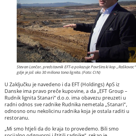
Stevan Lončar, predstavnik EFT-a pokazuje Površinski kop „Raškovac“
gdje je još oko 30 miliona tona lignita. (Foto: CIN)
U Zaključku je navedeno i da EFT (Holdings) ApS iz
Danske ima pravo preče kupovine, a da „EFT Group –
Rudnik lignita Stanari“ d.o.o. ima obavezu preuzeti u
radni odnos sve radnike Rudnika nemetala „Stanari“,
odnosno onu nekolicinu radnika koja je ostala raditi u
restoranu.
„Mi smo htjeli da do kraja to provedemo. Bili smo
socijalno odgovorni i štitili radnike“, rekao je