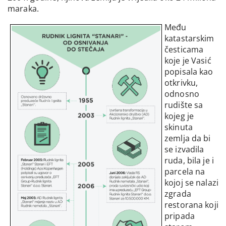
maraka.
Među
katastarskim
česticama
koje je Vasić
popisala kao
otkrivku,
odnosno
rudište sa
kojeg je
skinuta
zemlja da bi
se izvadila
ruda, bila je i
parcela na
kojoj se nalazi
zgrada
restorana koji
pripada