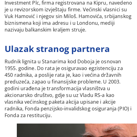
Investment Plc, firma registrovana na Kipru, navedeno
je u revizorskom izvještaju firme. Većinski vlasnici su
Vuk Hamović i njegov sin Miloš. Hamovića, srbijanskog
biznismena koji ima adresu i u Londonu, mediji
nazivaju balkanskim kraljem struje.
Ulazak stranog partnera
Rudnik lignita u Stanarima kod Doboja je osnovan
1955. godine. Do rata je osiguravao egzistenciju za
450 radnika, a poslije rata je, kao i većina državnih
preduzeća, zapao u finansijske probleme. U 2003.
godini urađena je transformacija vlasništva u
akcionarsko društvo, gdje su uz Vladu RS-a kao
vlasnika većinskog paketa akcija upisane i akcije
radnika, Fonda penzijsko-invalidskog osiguranja (PIO) i
Fonda za restituciju.