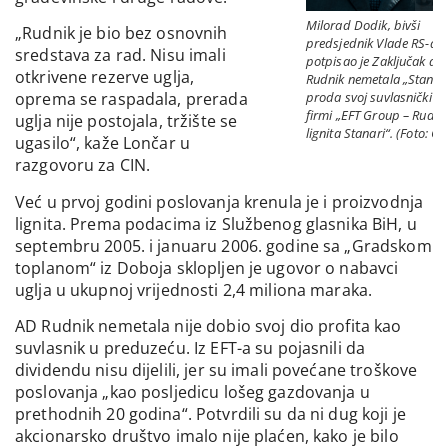
Milorad Dodik, bivši
„Rudnik je bio bez osnovnih
predsjednik Vlade RS-a,
sredstava za rad. Nisu imali
potpisao je Zaključak da
otkrivene rezerve uglja,
Rudnik nemetala „Stanar
proda svoj suvlasnički ud
oprema se raspadala, prerada
firmi „EFT Group – Rudni
uglja nije postojala, tržište se
lignita Stanari“. (Foto: CI
ugasilo“, kaže Lončar u
razgovoru za CIN.
Već u prvoj godini poslovanja krenula je i proizvodnja
lignita. Prema podacima iz Službenog glasnika BiH, u
septembru 2005. i januaru 2006. godine sa „Gradskom
toplanom“ iz Doboja sklopljen je ugovor o nabavci
uglja u ukupnoj vrijednosti 2,4 miliona maraka.
AD Rudnik nemetala nije dobio svoj dio profita kao
suvlasnik u preduzeću. Iz EFT-a su pojasnili da
dividendu nisu dijelili, jer su imali povećane troškove
poslovanja „kao posljedicu lošeg gazdovanja u
prethodnih 20 godina“. Potvrdili su da ni dug koji je
akcionarsko društvo imalo nije plaćen, kako je bilo