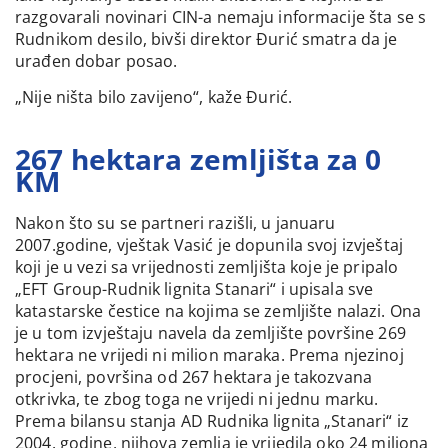
razgovarali novinari CIN-a nemaju informacije šta se s
Rudnikom desilo, bivši direktor Đurić smatra da je
urađen dobar posao.
„Nije ništa bilo zavijeno“, kaže Đurić.
267 hektara zemljišta za 0
KM
Nakon što su se partneri razišli, u januaru
2007.godine, vještak Vasić je dopunila svoj izvještaj
koji je u vezi sa vrijednosti zemljišta koje je pripalo
„EFT Group-Rudnik lignita Stanari“ i upisala sve
katastarske čestice na kojima se zemljište nalazi. Ona
je u tom izvještaju navela da zemljište površine 269
hektara ne vrijedi ni milion maraka. Prema njezinoj
procjeni, površina od 267 hektara je takozvana
otkrivka, te zbog toga ne vrijedi ni jednu marku.
Prema bilansu stanja AD Rudnika lignita „Stanari“ iz
2004. godine, njihova zemlja je vrijedila oko 24 miliona