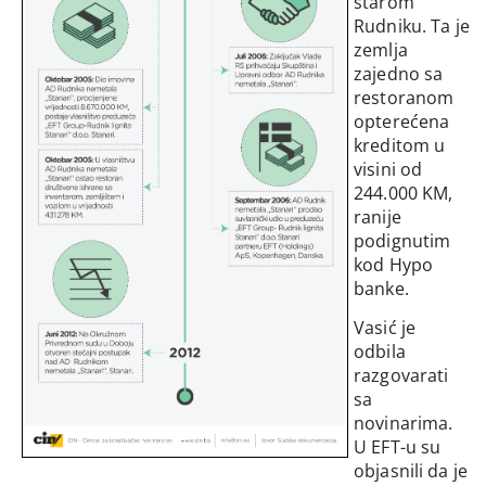
starom
Rudniku. Ta je
zemlja
zajedno sa
restoranom
opterećena
kreditom u
visini od
244.000 KM,
ranije
podignutim
kod Hypo
banke.
Vasić je
odbila
razgovarati
sa
novinarima.
U EFT-u su
objasnili da je