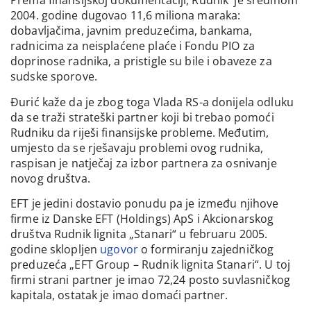
Prema finansijskoj dokumentaciji, Rudnik je sredinom
2004. godine dugovao 11,6 miliona maraka:
dobavljačima, javnim preduzećima, bankama,
radnicima za neisplaćene plaće i Fondu PIO za
doprinose radnika, a pristigle su bile i obaveze za
sudske sporove.
Đurić kaže da je zbog toga Vlada RS-a donijela odluku
da se traži strateški partner koji bi trebao pomoći
Rudniku da riješi finansijske probleme. Međutim,
umjesto da se rješavaju problemi ovog rudnika,
raspisan je natječaj za izbor partnera za osnivanje
novog društva.
EFT je jedini dostavio ponudu pa je između njihove
firme iz Danske EFT (Holdings) ApS i Akcionarskog
društva Rudnik lignita „Stanari“ u februaru 2005.
godine sklopljen
ugovor
o formiranju zajedničkog
preduzeća „EFT Group – Rudnik lignita Stanari“. U toj
firmi strani partner je imao 72,24 posto suvlasničkog
kapitala, ostatak je imao domaći partner.