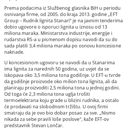
Prema podacima iz Službenog glasnika BiH u periodu
osnivanja firme, od 2005. do kraja 2013. godine „EFT
Group – Rudnik lignita Stanari“ je na javnim tenderima
dobio ugovore o isporuci lignita u iznosu od 13
miliona maraka. Ministarstva industrije, energije i
rudarstva RS-a u pismenom dopisu navodi da su do
sada platili 3,4 miliona maraka po osnovu koncesione
naknade.
U koncesionom ugovoru se navodi da u Stanarima
ima lignita za narednih 50 godina, uz uvjet da se
iskopava oko 3,5 miliona tona godišnje. U EFT-u tvrde
da godišnje proizvode oko milion tona lignita, ali da
planiraju proizvoditi 2,5 miliona tona u jednoj godini.
Od toga će 2,3 miliona tona uglja trošiti
termoelektrana koju grade u blizini rudnika, a ostalo
će prodavati na slobodnom tržištu. U ovoj firmi
smatraju da je ovo bio dobar posao za sve. „Nismo
nikada za sebe pravili loše poslove“, kaže EFT-ov
predstavnik Stevan Lončar.