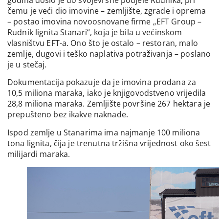
čemu je veći dio imovine – zemljište, zgrade i oprema
– postao imovina novoosnovane firme „EFT Group –
Rudnik lignita Stanari“, koja je bila u većinskom
vlasništvu EFT-a. Ono što je ostalo – restoran, malo
zemlje, dugovi i teško naplativa potraživanja – poslano
je u stečaj.
Dokumentacija pokazuje da je imovina prodana za
10,5 miliona maraka, iako je knjigovodstveno vrijedila
28,8 miliona maraka. Zemljište površine 267 hektara je
prepušteno bez ikakve naknade.
Ispod zemlje u Stanarima ima najmanje 100 miliona
tona lignita, čija je trenutna tržišna vrijednost oko šest
milijardi maraka.