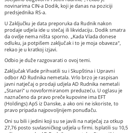
novinarima CIN-a Dodik, koji je danas na poziciji
predsjednika RS-a.
U Zaključku je data preporuka da Rudnik nakon
prodaje udjela ide u stečaj ili likvidaciju. Dodik smatra
da ovdje nema ništa sporno. „Kada Vlada donese
odluku, ja potpišem zaključak i to je moja obaveza“,
rekao je u kratkoj izjavi.
Odbio je duže razgovarati o ovoj temi.
Zaključak Vlade prihvatili su i Skupština i Upravni
odbor AD Rudnika nemetala. Vrlo brzo je raspisan
javni natječaj o prodaji udjela AD Rudnika nemetali
„Stanari“ u novoformiranom preduzeću. U oglasu je
naznačeno da pravo preče kupovine ima EFT
(Holdings) ApS iz Danske, a ako oni ne iskoriste, to
pravo pripada najpovoljnijem ponuđaču.
Oni su bili i jedini koji su se javili na natječaj za otkup
27,76 posto suvlasničkog udjela u firmi. Isplatili su 10,5