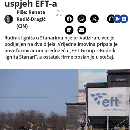
uspjeh EFT-a
25.7.2
Piše:
Renata
014.
Radić-Dragić
(CIN)
Rudnik lignita u Stanarima nije privatiziran, već je
podijeljen na dva dijela. Vrijedna imovina pripala je
novoformiranom preduzeću „EFT Group – Rudnik
lignita Stanari“, a ostatak firme poslan je u stečaj.