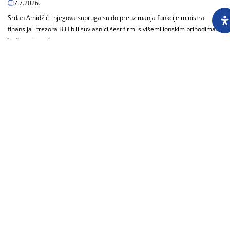
7.7.2026.
Srđan Amidžić i njegova supruga su do preuzimanja funkcije ministra
finansija i trezora BiH bili suvlasnici šest firmi s višemilionskim prihodima.
Većinu nije redovno...
Učitaj još
O nama
Impressum
Skupština
Godišnji izvještaj
Nagrade
Kontakti