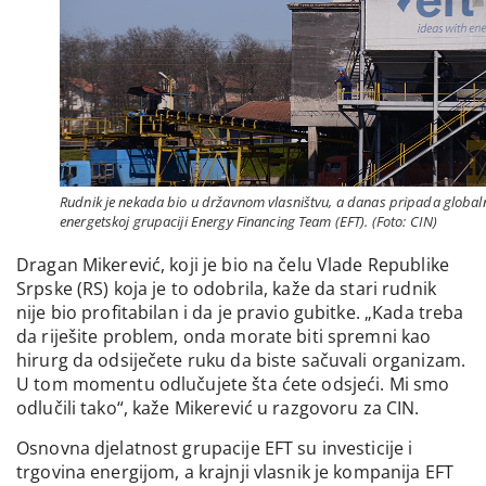
Rudnik je nekada bio u državnom vlasništvu, a danas pripada global
energetskoj grupaciji Energy Financing Team (EFT). (Foto: CIN)
Dragan Mikerević, koji je bio na čelu Vlade Republike
Srpske (RS) koja je to odobrila, kaže da stari rudnik
nije bio profitabilan i da je pravio gubitke. „Kada treba
da riješite problem, onda morate biti spremni kao
hirurg da odsiječete ruku da biste sačuvali organizam.
U tom momentu odlučujete šta ćete odsjeći. Mi smo
odlučili tako“, kaže Mikerević u razgovoru za CIN.
Osnovna djelatnost grupacije EFT su investicije i
trgovina energijom, a krajnji vlasnik je kompanija EFT