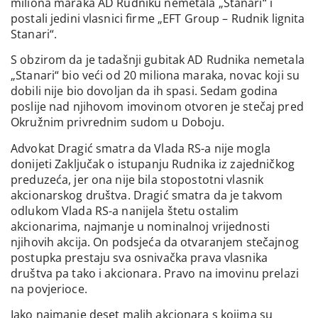
miliona maraka AD Rudniku nemetala „Stanari“ i
postali jedini vlasnici firme „EFT Group – Rudnik lignita
Stanari“.
S obzirom da je tadašnji gubitak AD Rudnika nemetala
„Stanari“ bio veći od 20 miliona maraka, novac koji su
dobili nije bio dovoljan da ih spasi. Sedam godina
poslije nad njihovom imovinom otvoren je stečaj pred
Okružnim privrednim sudom u Doboju.
Advokat Dragić smatra da Vlada RS-a nije mogla
donijeti Zaključak o istupanju Rudnika iz zajedničkog
preduzeća, jer ona nije bila stopostotni vlasnik
akcionarskog društva. Dragić smatra da je takvom
odlukom Vlada RS-a nanijela štetu ostalim
akcionarima, najmanje u nominalnoj vrijednosti
njihovih akcija. On podsjeća da otvaranjem stečajnog
postupka prestaju sva osnivačka prava vlasnika
društva pa tako i akcionara. Pravo na imovinu prelazi
na povjerioce.
Iako najmanje deset malih akcionara s kojima su