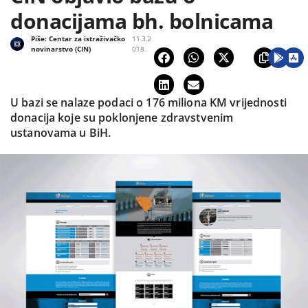
donacijama bh. bolnicama
Piše:
Centar za istraživačko
11.3.2
novinarstvo (CIN)
018.
U bazi se nalaze podaci o 176 miliona KM vrijednosti
donacija koje su poklonjene zdravstvenim
ustanovama u BiH.