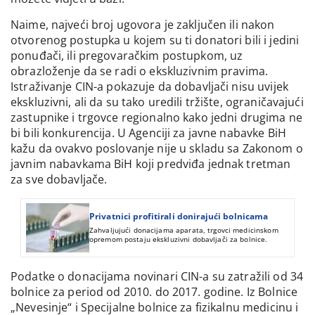
Naime, najveći broj ugovora je zaključen ili nakon
otvorenog postupka u kojem su ti donatori bili i jedini
ponuđači, ili pregovaračkim postupkom, uz
obrazloženje da se radi o ekskluzivnim pravima.
Istraživanje CIN-a pokazuje da dobavljači nisu uvijek
ekskluzivni, ali da su tako uredili tržište, ograničavajući
zastupnike i trgovce regionalno kako jedni drugima ne
bi bili konkurencija. U Agenciji za javne nabavke BiH
kažu da ovakvo poslovanje nije u skladu sa Zakonom o
javnim nabavkama BiH koji predviđa jednak tretman
za sve dobavljače.
Privatnici profitirali donirajući bolnicama
Zahvaljujući donacijama aparata, trgovci medicinskom
opremom postaju ekskluzivni dobavljači za bolnice.
Podatke o donacijama novinari CIN-a su zatražili od 34
bolnice za period od 2010. do 2017. godine. Iz Bolnice
„Nevesinje“ i Specijalne bolnice za fizikalnu medicinu i