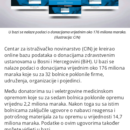
U bazi se nalaze podaci o donacijama vrijednim oko 176 miliona maraka.
(Ilustracija: CIN)
Centar za istraživačko novinarstvo (CIN) je kreirao
online bazu podataka o donacijama zdravstvenim
ustanovama u Bosni i Hercegovini (BiH). U bazi se
nalaze podaci o donacijama vrijednim oko 176 miliona
maraka koje su za 32 bolnice poklonile firme,
udruženja, organizacije i pojedinci.
Među donatorima su i veletrgovine medicinskom
opremom koje su za sedam bolnica poklonile opremu
vrijednu 2,2 miliona maraka. Nakon toga su sa istim
bolnicama zaključile ugovore o nabavci reagensa i
potrošnog materijala za tu opremu u vrijednosti 14,7
miliona maraka. Podatke o ovim ugovorima također
možete vidjeti u bazi.