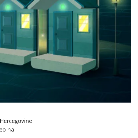
 Hercegovine
veo na