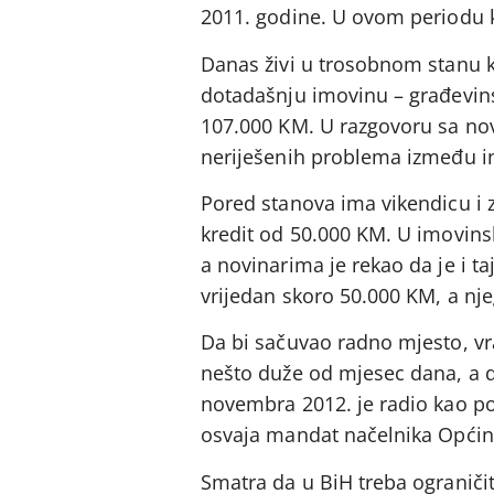
2011. godine. U ovom periodu k
Danas živi u trosobnom stanu k
dotadašnju imovinu – građevinsk
107.000 KM. U razgovoru sa nov
neriješenih problema između in
Pored stanova ima vikendicu i z
kredit od 50.000 KM. U imovins
a novinarima je rekao da je i t
vrijedan skoro 50.000 KM, a nj
Da bi sačuvao radno mjesto, vr
nešto duže od mjesec dana, a d
novembra 2012. je radio kao p
osvaja mandat načelnika Općine 
Smatra da u BiH treba ograniči