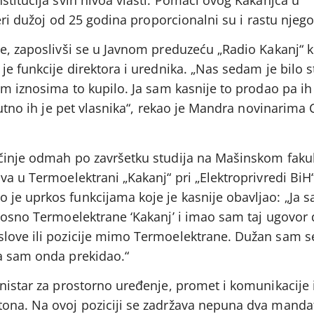
stitucija svih nivoa vlasti. Pomaci ovog Kakanjca u
jeri dužoj od 25 godina proporcionalni su i rastu njeg
e, zaposlivši se u Javnom preduzeću „Radio Kakanj“ k
je funkcije direktora i urednika. „Nas sedam je bilo s
im iznosima to kupilo. Ja sam kasnije to prodao pa ih 
nutno ih je pet vlasnika“, rekao je Mandra novinarima 
činje odmah po završetku studija na Mašinskom fakul
va u Termoelektrani „Kakanj“ pri „Elektroprivredi BiH
je uprkos funkcijama koje je kasnije obavljao: „Ja 
nosno Termoelektrane ‘Kakanj’ i imao sam taj ugovor d
love ili pozicije mimo Termoelektrane. Dužan sam se 
a sam onda prekidao.“
nistar za prostorno uređenje, promet i komunikacije i
ona. Na ovoj poziciji se zadržava nepuna dva manda