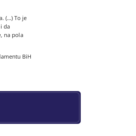
 (…) To je
 i da
e, na pola
rlamentu BiH