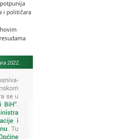
jpotpunija
i političara
jihovim
 presudama