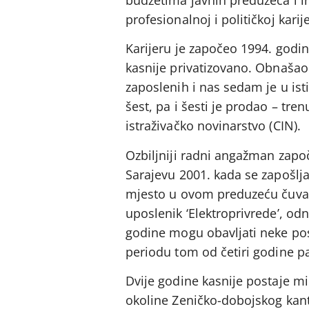
budžetima javnih preduzeća i in
profesionalnoj i političkoj kari
Karijeru je započeo 1994. godin
kasnije privatizovano. Obnašao 
zaposlenih i nas sedam je u ist
šest, pa i šesti je prodao – tre
istraživačko novinarstvo (CIN).
Ozbiljniji radni angažman zapo
Sarajevu 2001. kada se zapošlja
mjesto u ovom preduzeću čuvao 
uposlenik ‘Elektroprivrede’, od
godine mogu obavljati neke pos
periodu tom od četiri godine p
Dvije godine kasnije postaje mi
okoline Zeničko-dobojskog kant