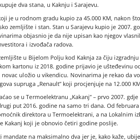
upuje dva stana, u Kaknju i Sarajevu.
oji je u rodnom gradu kupio za 45.000 KM, nakon što
o zemljište i stan. Stan u Sarajevu kupio je 2007. g
inarima objasnio je da nije upisan kao njegov vlasni
vestitora i izvođača radova.
emljište u Bijelom Polju kod Kaknja za čiju izgradnju
kom kartonu iz 2018. godine prijavio je ušteđevinu o
aj novac uložio u vikendicu. Novinarima je rekao da vo
egova supruga „Renault“ koji procjenjuje na 12.000 KM
aćao se u Termoelektranu „Kakanj“ – prvo 2007. gdje
rugi put 2016. godine na samo tri dana. Od februara
omoćnik direktora u Termoelektrani, a na Lokalnim i
Kakanj koji je obnovio četiri godine poslije.
ti mandate na maksimalno dva jer je, kako kaže, ubij