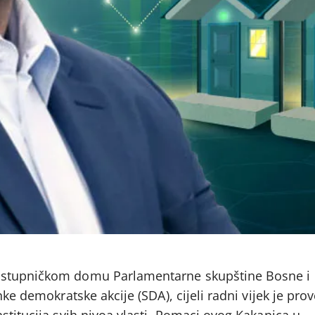
astupničkom domu Parlamentarne skupštine Bosne i
nke demokratske akcije (SDA), cijeli radni vijek je pro