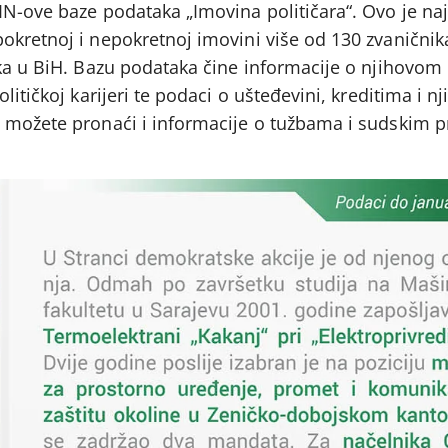
IN-ove baze podataka „Imovina političara“. Ovo je na
kretnoj i nepokretnoj imovini više od 130 zvaničnika 
aka u BiH. Bazu podataka čine informacije o njihovom
litičkoj karijeri te podaci o ušteđevini, kreditima i n
j možete pronaći i informacije o tužbama i sudskim