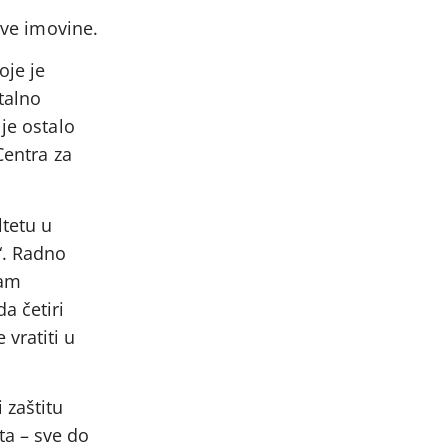
ove imovine.
oje je
talno
je ostalo
Centra za
tetu u
“. Radno
sam
a četiri
vratiti u
 zaštitu
ta – sve do