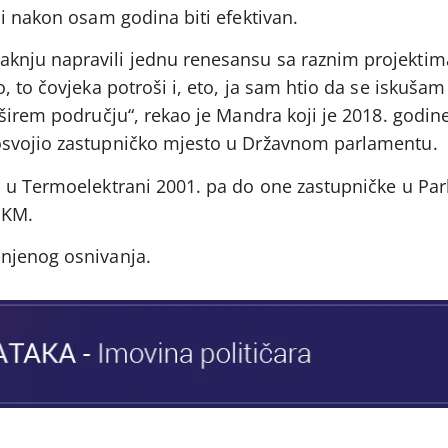
i nakon osam godina biti efektivan.
nju napravili jednu renesansu sa raznim projektima.
 to čovjeka potroši i, eto, ja sam htio da se iskušam
širem području“, rekao je Mandra koji je 2018. godin
svojio zastupničko mjesto u Državnom parlamentu.
a u Termoelektrani 2001. pa do one zastupničke u Pa
 KM.
njenog osnivanja.