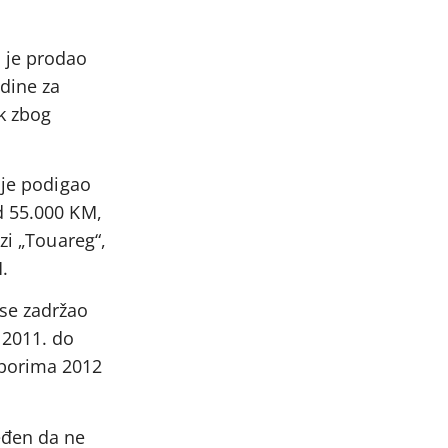
 je prodao
odine za
k zbog
 je podigao
d 55.000 KM,
zi „Touareg“,
.
 se zadržao
 2011. do
zborima 2012
eđen da ne