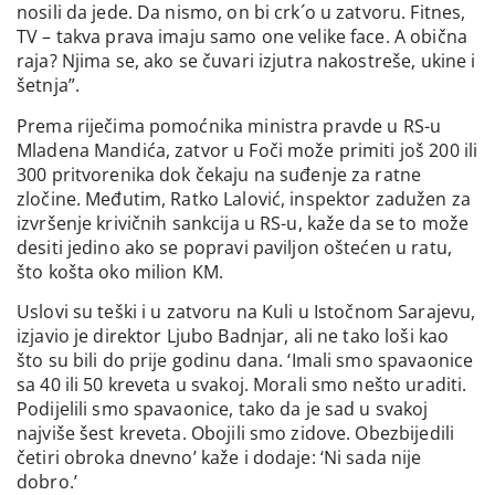
nosili da jede. Da nismo, on bi crk´o u zatvoru. Fitnes,
TV – takva prava imaju samo one velike face. A obična
raja? Njima se, ako se čuvari izjutra nakostreše, ukine i
šetnja”.
Prema riječima pomoćnika ministra pravde u RS-u
Mladena Mandića, zatvor u Foči može primiti još 200 ili
300 pritvorenika dok čekaju na suđenje za ratne
zločine. Međutim, Ratko Lalović, inspektor zadužen za
izvršenje krivičnih sankcija u RS-u, kaže da se to može
desiti jedino ako se popravi paviljon oštećen u ratu,
što košta oko milion KM.
Uslovi su teški i u zatvoru na Kuli u Istočnom Sarajevu,
izjavio je direktor Ljubo Badnjar, ali ne tako loši kao
što su bili do prije godinu dana. ‘Imali smo spavaonice
sa 40 ili 50 kreveta u svakoj. Morali smo nešto uraditi.
Podijelili smo spavaonice, tako da je sad u svakoj
najviše šest kreveta. Obojili smo zidove. Obezbijedili
četiri obroka dnevno’ kaže i dodaje: ‘Ni sada nije
dobro.’