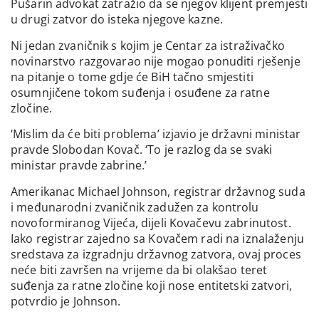
Pušarin advokat zatražio da se njegov klijent premjesti
u drugi zatvor do isteka njegove kazne.
Ni jedan zvaničnik s kojim je Centar za istraživačko
novinarstvo razgovarao nije mogao ponuditi rješenje
na pitanje o tome gdje će BiH tačno smjestiti
osumnjičene tokom suđenja i osuđene za ratne
zločine.
‘Mislim da će biti problema’ izjavio je državni ministar
pravde Slobodan Kovač. ‘To je razlog da se svaki
ministar pravde zabrine.’
Amerikanac Michael Johnson, registrar državnog suda
i međunarodni zvaničnik zadužen za kontrolu
novoformiranog Vijeća, dijeli Kovačevu zabrinutost.
Iako registrar zajedno sa Kovačem radi na iznalaženju
sredstava za izgradnju državnog zatvora, ovaj proces
neće biti završen na vrijeme da bi olakšao teret
suđenja za ratne zločine koji nose entitetski zatvori,
potvrdio je Johnson.