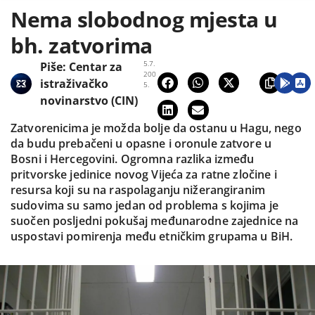
Nema slobodnog mjesta u
bh. zatvorima
5.7.
Piše:
Centar za
200
istraživačko
5.
novinarstvo (CIN)
Zatvorenicima je možda bolje da ostanu u Hagu, nego
da budu prebačeni u opasne i oronule zatvore u
Bosni i Hercegovini. Ogromna razlika između
pritvorske jedinice novog Vijeća za ratne zločine i
resursa koji su na raspolaganju nižerangiranim
sudovima su samo jedan od problema s kojima je
suočen posljedni pokušaj međunarodne zajednice na
uspostavi pomirenja među etničkim grupama u BiH.