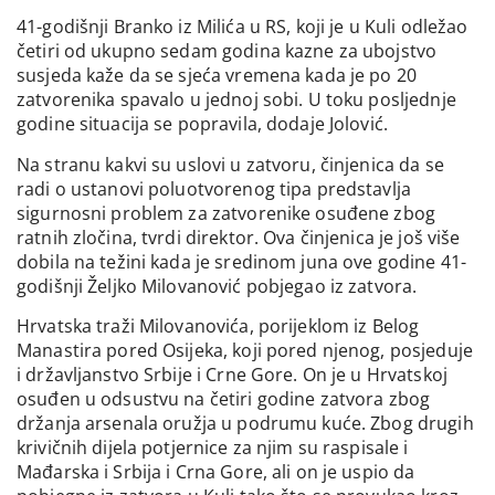
41-godišnji Branko iz Milića u RS, koji je u Kuli odležao
četiri od ukupno sedam godina kazne za ubojstvo
susjeda kaže da se sjeća vremena kada je po 20
zatvorenika spavalo u jednoj sobi. U toku posljednje
godine situacija se popravila, dodaje Jolović.
Na stranu kakvi su uslovi u zatvoru, činjenica da se
radi o ustanovi poluotvorenog tipa predstavlja
sigurnosni problem za zatvorenike osuđene zbog
ratnih zločina, tvrdi direktor. Ova činjenica je još više
dobila na težini kada je sredinom juna ove godine 41-
godišnji Željko Milovanović pobjegao iz zatvora.
Hrvatska traži Milovanovića, porijeklom iz Belog
Manastira pored Osijeka, koji pored njenog, posjeduje
i državljanstvo Srbije i Crne Gore. On je u Hrvatskoj
osuđen u odsustvu na četiri godine zatvora zbog
držanja arsenala oružja u podrumu kuće. Zbog drugih
krivičnih dijela potjernice za njim su raspisale i
Mađarska i Srbija i Crna Gore, ali on je uspio da