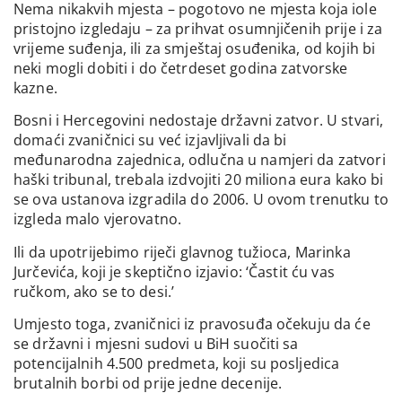
Nema nikakvih mjesta – pogotovo ne mjesta koja iole
pristojno izgledaju – za prihvat osumnjičenih prije i za
vrijeme suđenja, ili za smještaj osuđenika, od kojih bi
neki mogli dobiti i do četrdeset godina zatvorske
kazne.
Bosni i Hercegovini nedostaje državni zatvor. U stvari,
domaći zvaničnici su već izjavljivali da bi
međunarodna zajednica, odlučna u namjeri da zatvori
haški tribunal, trebala izdvojiti 20 miliona eura kako bi
se ova ustanova izgradila do 2006. U ovom trenutku to
izgleda malo vjerovatno.
Ili da upotrijebimo riječi glavnog tužioca, Marinka
Jurčevića, koji je skeptično izjavio: ‘Častit ću vas
ručkom, ako se to desi.’
Umjesto toga, zvaničnici iz pravosuđa očekuju da će
se državni i mjesni sudovi u BiH suočiti sa
potencijalnih 4.500 predmeta, koji su posljedica
brutalnih borbi od prije jedne decenije.