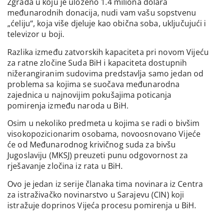
Zgrada u koju je uloženo 1.4 miliona dolara
međunarodnih donacija, nudi vam vašu sopstvenu
„ćeliju“, koja više djeluje kao obična soba, uključujući i
televizor u boji.
Razlika između zatvorskih kapaciteta pri novom Vijeću
za ratne zločine Suda BiH i kapaciteta dostupnih
nižerangiranim sudovima predstavlja samo jedan od
problema sa kojima se suočava međunarodna
zajednica u najnovijim pokušajima poticanja
pomirenja između naroda u BiH.
Osim u nekoliko predmeta u kojima se radi o bivšim
visokopozicionarim osobama, novoosnovano Vijeće
će od Međunarodnog krivičnog suda za bivšu
Jugoslaviju (MKSJ) preuzeti punu odgovornost za
rješavanje zločina iz rata u BiH.
Ovo je jedan iz serije članaka tima novinara iz Centra
za istraživačko novinarstvo u Sarajevu (CIN) koji
istražuje doprinos Vijeća procesu pomirenja u BiH.