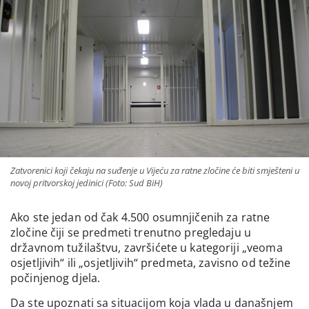
Zatvorenici koji čekaju na suđenje u Vijeću za ratne zločine će biti smješteni u
novoj pritvorskoj jedinici (Foto: Sud BiH)
Ako ste jedan od čak 4.500 osumnjičenih za ratne
zločine čiji se predmeti trenutno pregledaju u
državnom tužilaštvu, završićete u kategoriji „veoma
osjetljivih“ ili „osjetljivih“ predmeta, zavisno od težine
počinjenog djela.
Da ste upoznati sa situacijom koja vlada u današnjem