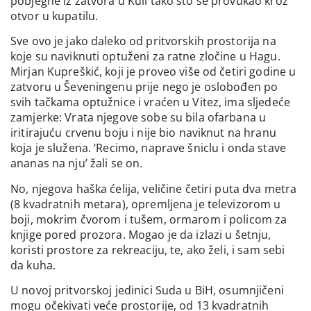
pobjegne iz zatvora u Kuli tako što se provukao kroz
otvor u kupatilu.
Sve ovo je jako daleko od pritvorskih prostorija na
koje su naviknuti optuženi za ratne zločine u Hagu.
Mirjan Kupreškić, koji je proveo više od četiri godine u
zatvoru u Ševeningenu prije nego je oslobođen po
svih tačkama optužnice i vraćen u Vitez, ima sljedeće
zamjerke: Vrata njegove sobe su bila ofarbana u
iritirajuću crvenu boju i nije bio naviknut na hranu
koja je služena. ‘Recimo, naprave šniclu i onda stave
ananas na nju’ žali se on.
No, njegova haška ćelija, veličine četiri puta dva metra
(8 kvadratnih metara), opremljena je televizorom u
boji, mokrim čvorom i tušem, ormarom i policom za
knjige pored prozora. Mogao je da izlazi u šetnju,
koristi prostore za rekreaciju, te, ako želi, i sam sebi
da kuha.
U novoj pritvorskoj jedinici Suda u BiH, osumnjičeni
mogu očekivati veće prostorije, od 13 kvadratnih