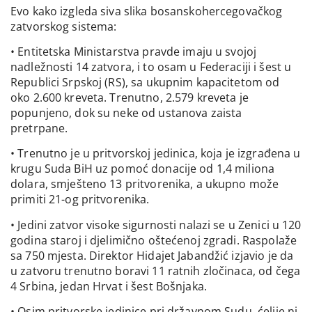
Evo kako izgleda siva slika bosanskohercegovačkog
zatvorskog sistema:
• Entitetska Ministarstva pravde imaju u svojoj
nadležnosti 14 zatvora, i to osam u Federaciji i šest u
Republici Srpskoj (RS), sa ukupnim kapacitetom od
oko 2.600 kreveta. Trenutno, 2.579 kreveta je
popunjeno, dok su neke od ustanova zaista
pretrpane.
• Trenutno je u pritvorskoj jedinica, koja je izgrađena u
krugu Suda BiH uz pomoć donacije od 1,4 miliona
dolara, smješteno 13 pritvorenika, a ukupno može
primiti 21-og pritvorenika.
• Jedini zatvor visoke sigurnosti nalazi se u Zenici u 120
godina staroj i djelimično oštećenoj zgradi. Raspolaže
sa 750 mjesta. Direktor Hidajet Jabandžić izjavio je da
u zatvoru trenutno boravi 11 ratnih zločinaca, od čega
4 Srbina, jedan Hrvat i šest Bošnjaka.
• Osim pritvorske jedinice pri državnom Sudu, ćelije ni