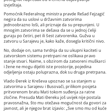
izvještaja.
Pomoćnik Federalnog ministra pravde Rešad Fejzagić
negira da su uslovi u državnim zatvorima
jednoobrazno loši, ali priznaje da su prepunjeni. U
mnogim zatvorima se dešava da se u jednoj ćeliji
guraju po četiri, pet ili šest zatvorenika. Gužva u
zatvoru u Sarajevu je, kako kaže, dosegla kritični nivo.
No, dodaje on, sama tvrdnja da su ukupni kaciteti u
zatvorskom sistemu pretrpani ne oslikava pravo
stanje stvari. Naime, s obzirom da zatvoreni muškarci
i žene ne mogu dijeliti iste prostorije, pojedina
odjeljenja ostaju poluprazna, dok su druga pretrpana.
Vlado Đerek iz Kreševa upoznao se sa stanjem u
zatvorima u Sarajevu i Busovači, prilikom posjeta
pritvorenom bratu Mati tokom suđenja za ratne
zločine. Presuda Mati Đereku još uvijek nije postala
pravosnažna, što mu otežava mogućnost da govori za
javnost, ali je njegov brat izjavio: „Sve smo mu od kuće