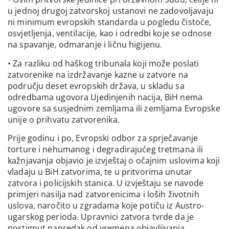
u jednoj drugoj zatvorskoj ustanovi ne zadovoljavaju
ni minimum evropskih standarda u pogledu čistoće,
osvjetljenja, ventilacije, kao i odredbi koje se odnose
na spavanje, odmaranje i ličnu higijenu.
• Za razliku od haškog tribunala koji može poslati
zatvorenike na izdržavanje kazne u zatvore na
području deset evropskih država, u skladu sa
odredbama ugovora Ujedinjenih nacija, BiH nema
ugovore sa susjednim zemljama ili zemljama Evropske
unije o prihvatu zatvorenika.
Prije godinu i po, Evropski odbor za sprječavanje
torture i nehumanog i degradirajućeg tretmana ili
kažnjavanja objavio je izvještaj o očajnim uslovima koji
vladaju u BiH zatvorima, te u pritvorima unutar
zatvora i policijskih stanica. U izvještaju se navode
primjeri nasilja nad zatvorenicima i loših životnih
uslova, naročito u zgradama koje potiču iz Austro-
ugarskog perioda. Upravnici zatvora tvrde da je
postignut napredak od vremena objavljivanja