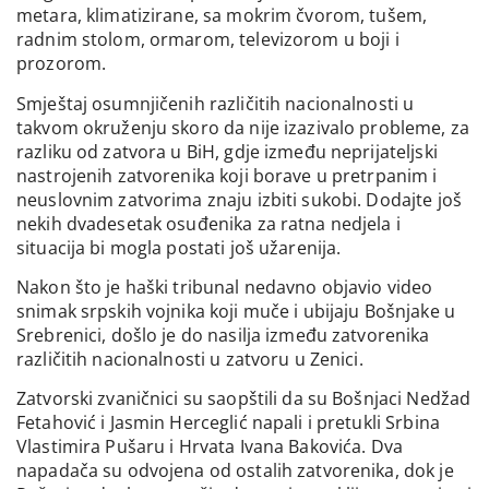
metara, klimatizirane, sa mokrim čvorom, tušem,
radnim stolom, ormarom, televizorom u boji i
prozorom.
Smještaj osumnjičenih različitih nacionalnosti u
takvom okruženju skoro da nije izazivalo probleme, za
razliku od zatvora u BiH, gdje između neprijateljski
nastrojenih zatvorenika koji borave u pretrpanim i
neuslovnim zatvorima znaju izbiti sukobi. Dodajte još
nekih dvadesetak osuđenika za ratna nedjela i
situacija bi mogla postati još užarenija.
Nakon što je haški tribunal nedavno objavio video
snimak srpskih vojnika koji muče i ubijaju Bošnjake u
Srebrenici, došlo je do nasilja između zatvorenika
različitih nacionalnosti u zatvoru u Zenici.
Zatvorski zvaničnici su saopštili da su Bošnjaci Nedžad
Fetahović i Jasmin Herceglić napali i pretukli Srbina
Vlastimira Pušaru i Hrvata Ivana Bakovića. Dva
napadača su odvojena od ostalih zatvorenika, dok je