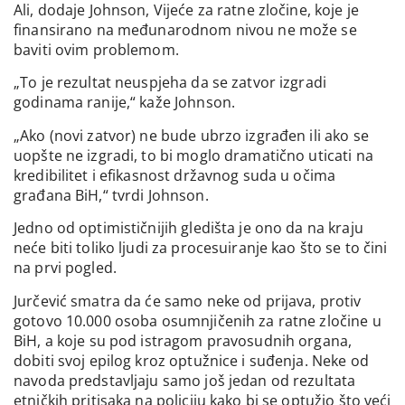
Ali, dodaje Johnson, Vijeće za ratne zločine, koje je
finansirano na međunarodnom nivou ne može se
baviti ovim problemom.
„To je rezultat neuspjeha da se zatvor izgradi
godinama ranije,“ kaže Johnson.
„Ako (novi zatvor) ne bude ubrzo izgrađen ili ako se
uopšte ne izgradi, to bi moglo dramatično uticati na
kredibilitet i efikasnost državnog suda u očima
građana BiH,“ tvrdi Johnson.
Jedno od optimističnijih gledišta je ono da na kraju
neće biti toliko ljudi za procesuiranje kao što se to čini
na prvi pogled.
Jurčević smatra da će samo neke od prijava, protiv
gotovo 10.000 osoba osumnjičenih za ratne zločine u
BiH, a koje su pod istragom pravosudnih organa,
dobiti svoj epilog kroz optužnice i suđenja. Neke od
navoda predstavljaju samo još jedan od rezultata
etničkih pritisaka na policiju kako bi se optužio što veći