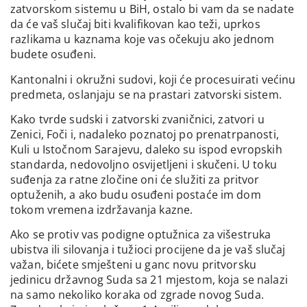
zatvorskom sistemu u BiH, ostalo bi vam da se nadate
da će vaš slučaj biti kvalifikovan kao teži, uprkos
razlikama u kaznama koje vas očekuju ako jednom
budete osuđeni.
Kantonalni i okružni sudovi, koji će procesuirati većinu
predmeta, oslanjaju se na prastari zatvorski sistem.
Kako tvrde sudski i zatvorski zvaničnici, zatvori u
Zenici, Foči i, nadaleko poznatoj po prenatrpanosti,
Kuli u Istočnom Sarajevu, daleko su ispod evropskih
standarda, nedovoljno osvijetljeni i skučeni. U toku
suđenja za ratne zločine oni će služiti za pritvor
optuženih, a ako budu osuđeni postaće im dom
tokom vremena izdržavanja kazne.
Ako se protiv vas podigne optužnica za višestruka
ubistva ili silovanja i tužioci procijene da je vaš slučaj
važan, bićete smješteni u ganc novu pritvorsku
jedinicu državnog Suda sa 21 mjestom, koja se nalazi
na samo nekoliko koraka od zgrade novog Suda.