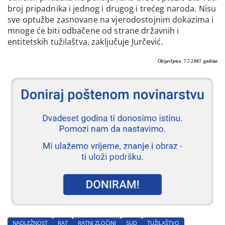
broj pripadnika i jednog i drugog i trećeg naroda. Nisu
sve optužbe zasnovane na vjerodostojnim dokazima i
mnoge će biti odbačene od strane državnih i
entitetskih tužilaštva, zaključuje Jurčević.
Objavljeno: 7.7.2007. godine
NADLEŽNOST
RAT
RATNI ZLOČINI
SUD
TUŽILAŠTVO