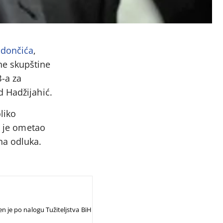
adončića
,
ne skupštine
B-a za
d Hadžijahić.
liko
a je ometao
na odluka.
 je po nalogu Tužiteljstva BiH