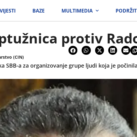
VIJESTI
BAZE
MULTIMEDIA
PODRŽIT
ptužnica protiv Rad
arstvo (CIN)
a SBB-a za organizovanje grupe ljudi koja je počinila