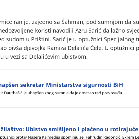
dmice ranije, zajedno sa Šahman, pod sumnjom da s
dozvoljene koristi navodili Azru Sarić da lažno svje
sudom u Prištini. Sarić je u optužnici Specijalnog t
 bivša djevojka Ramiza Delalića Ćele. U optužnici pi
 u vezi sa Delalićevim ubistvom.
apšen sekretar Ministarstva sigurnosti BiH
ir Dautbašić je uhapšen zbog sumnje da je ometao rad pravosuđa.
žilaštvo: Ubistvo smišljeno i plaćeno u rotiraju
ptužnici protiv Nasera Kalmedija spominju se: Fahrudin Radončić, Ekrem Lek