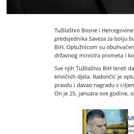
Tužilaštvo Bosne i Hercegovine
predsjednika Saveza za bolju 
BiH. Optužnicom su obuhvaćeni 
državnog ministra prometa i ko
Sve njih Tužilaštvo BiH tereti d
krivičnih djela. Radončić je op
pravdu i davao nagradu s cilje
On je 25. januara ove godine, o
Uh
Del
zbo