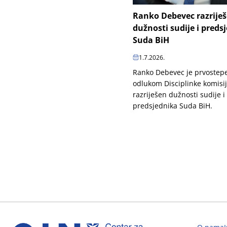
Ranko Debevec razrije
dužnosti sudije i preds
Suda BiH
1.7.2026.
Ranko Debevec je prvoste
odlukom Disciplinke komisi
razriješen dužnosti sudije i
predsjednika Suda BiH.