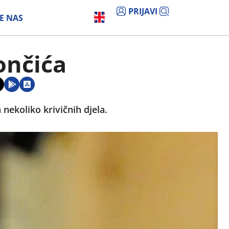
PRIJAVI
E NAS
ončića
 nekoliko krivičnih djela.