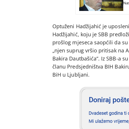
Nas
Optuženi Hadžijahić je uposle
Hadžijahić, koju je SBB predlo
prošlog mjeseca saopćili da su H
„njen suprug vršio pritisak na
Bakira Dautbašića“. Iz SBB-a su
članu Predsjedništva BIH Baki
BiH u Ljubljani.