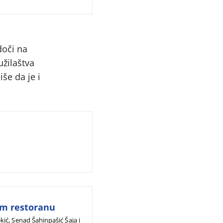
u
doči na
užilaštva
še da je i
ćem restoranu
ić, Senad Šahinpašić Šaja i