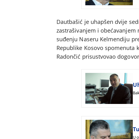
Dautbašić je uhapšen dvije se
zastrašivanjem i obećavanjem ne
suđenju Naseru Kelmendiju pred 
Republike Kosovo spomenuta kao
Radončić prisustvovao dogovoru
Uh
Bak
Tu
U o