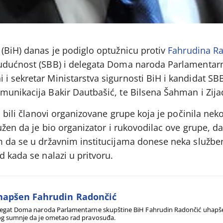
 (BiH) danas je podiglo optužnicu protiv
Fahrudina R
budućnost (SBB) i delegata Doma naroda Parlamentar
i sekretar Ministarstva sigurnosti BiH i kandidat SB
munikacija Bakir Dautbašić, te Bilsena Šahman i Zija
a bili članovi organizovane grupe koja je počinila neko
tužen da je bio organizator i rukovodilac ove grupe, d
m da se u državnim institucijama donese neka službe
d kada se nalazi u pritvoru.
apšen Fahrudin Radončić
egat Doma naroda Parlamentarne skupštine BiH Fahrudin Radončić uhapšen
g sumnje da je ometao rad pravosuđa.