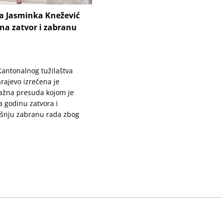
ca Jasminka Knežević
na zatvor i zabranu
 Kantonalnog tužilaštva
rajevo izrečena je
ažna presuda kojom je
 godinu zatvora i
šnju zabranu rada zbog