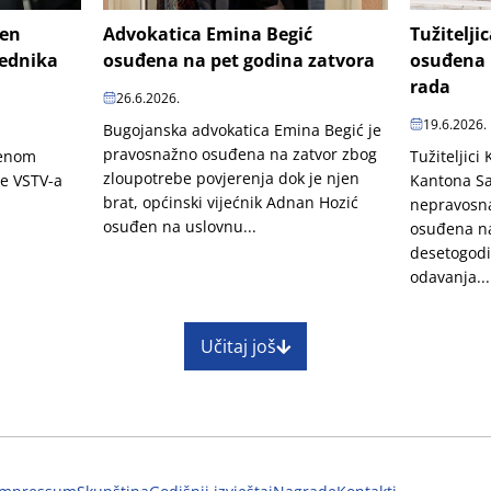
šen
Advokatica Emina Begić
Tužitelji
jednika
osuđena na pet godina zatvora
osuđena 
rada
26.6.2026.
19.6.2026.
Bugojanska advokatica Emina Begić je
pravosnažno osuđena na zatvor zbog
penom
Tužiteljici
zloupotrebe povjerenja dok je njen
je VSTV-a
Kantona Sa
brat, općinski vijećnik Adnan Hozić
nepravosn
osuđen na uslovnu...
osuđena na
desetogodi
odavanja...
Učitaj još