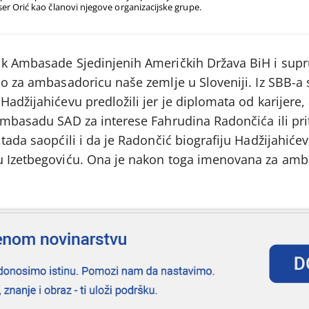
er Orić kao članovi njegove organizacijske grupe.
nik Ambasade Sjedinjenih Američkih Država BiH i su
žio za ambasadoricu naše zemlje u Sloveniji. Iz SBB-a
adžijahićevu predložili jer je diplomata od karijere, 
 Ambasadu SAD za interese Fahrudina Radončića ili pr
 tada saopćili i da je Radončić biografiju Hadžijahiće
ru Izetbegoviću. Ona je nakon toga imenovana za am