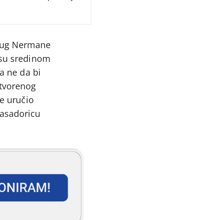
prug Nermane
 su sredinom
a ne da bi
itvorenog
ve uručio
basadoricu