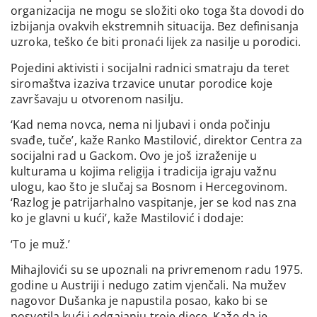
organizacija ne mogu se složiti oko toga šta dovodi do
izbijanja ovakvih ekstremnih situacija. Bez definisanja
uzroka, teško će biti pronaći lijek za nasilje u porodici.
Pojedini aktivisti i socijalni radnici smatraju da teret
siromaštva izaziva trzavice unutar porodice koje
završavaju u otvorenom nasilju.
‘Kad nema novca, nema ni ljubavi i onda počinju
svađe, tuče’, kaže Ranko Mastilović, direktor Centra za
socijalni rad u Gackom. Ovo je još izraženije u
kulturama u kojima religija i tradicija igraju važnu
ulogu, kao što je slučaj sa Bosnom i Hercegovinom.
‘Razlog je patrijarhalno vaspitanje, jer se kod nas zna
ko je glavni u kući’, kaže Mastilović i dodaje:
‘To je muž.’
Mihajlovići su se upoznali na privremenom radu 1975.
godine u Austriji i nedugo zatim vjenčali. Na mužev
nagovor Dušanka je napustila posao, kako bi se
posvetila kući i odgajanju troje djece. Kaže da je