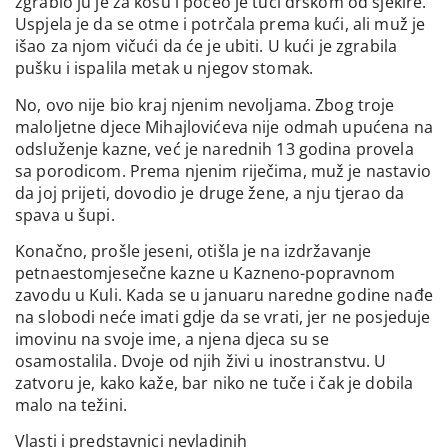
zgrabio ju je za kosu i počeo je tući drškom od sjekire.
Uspjela je da se otme i potrčala prema kući, ali muž je
išao za njom vičući da će je ubiti. U kući je zgrabila
pušku i ispalila metak u njegov stomak.
No, ovo nije bio kraj njenim nevoljama. Zbog troje
maloljetne djece Mihajlovićeva nije odmah upućena na
odsluženje kazne, već je narednih 13 godina provela
sa porodicom. Prema njenim riječima, muž je nastavio
da joj prijeti, dovodio je druge žene, a nju tjerao da
spava u šupi.
Konačno, prošle jeseni, otišla je na izdržavanje
petnaestomjesečne kazne u Kazneno-popravnom
zavodu u Kuli. Kada se u januaru naredne godine nađe
na slobodi neće imati gdje da se vrati, jer ne posjeduje
imovinu na svoje ime, a njena djeca su se
osamostalila. Dvoje od njih živi u inostranstvu. U
zatvoru je, kako kaže, bar niko ne tuče i čak je dobila
malo na težini.
Vlasti i predstavnici nevladinih