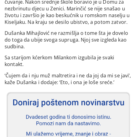
čuvanje. Nakon srednje škole boravio je u Domu za
nezbrinutu djecu u Zenici. Marinčić se nije snašao u
životu i završio je kao beskućnik u romskom naselju u
Kiseljaku. Na kraju se desilo ubistvo, a potom zatvor.
Dušanka Mihajlović ne razmišlja o tome šta je dovelo
do toga da ubije svoga supruga. Njoj sve izgleda kao
sudbina.
Sa starijom kćerkom Milankom izgubila je svaki
kontakt.
‘Čujem da i nju muž maltretira i ne da joj da mi se javi’,
kaže Dušanka i dodaje: ‘Eto, i ona je loše sreće.’