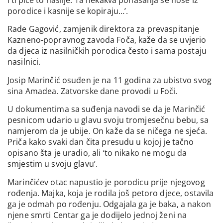
i trpiće to nasilje. Ta nekakva ponašanja se nose iz
porodice i kasnije se kopiraju…’.
Rade Gagović, zamjenik direktora za prevaspitanje
Kazneno-popravnog zavoda Foča, kaže da se uvjerio
da djeca iz nasilničkih porodica često i sama postaju
nasilnici.
Josip Marinčić osuđen je na 11 godina za ubistvo svog
sina Amadea. Zatvorske dane provodi u Foči.
U dokumentima sa suđenja navodi se da je Marinčić
pesnicom udario u glavu svoju tromjesečnu bebu, sa
namjerom da je ubije. On kaže da se ničega ne sjeća.
Priča kako svaki dan čita presudu u kojoj je tačno
opisano šta je uradio, ali ‘to nikako ne mogu da
smjestim u svoju glavu’.
Marinčićev otac napustio je porodicu prije njegovog
rođenja. Majka, koja je rodila još petoro djece, ostavila
ga je odmah po rođenju. Odgajala ga je baka, a nakon
njene smrti Centar ga je dodijelo jednoj ženi na