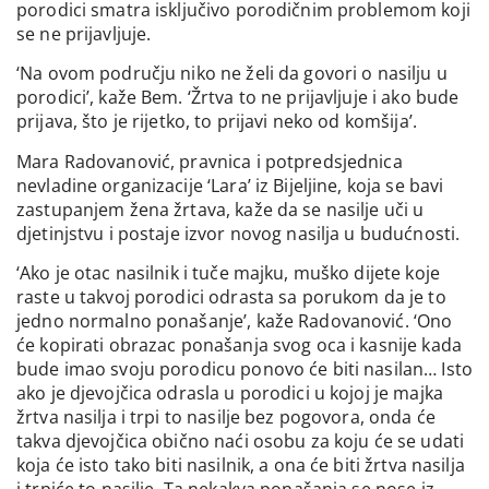
porodici smatra isključivo porodičnim problemom koji
se ne prijavljuje.
‘Na ovom području niko ne želi da govori o nasilju u
porodici’, kaže Bem. ‘Žrtva to ne prijavljuje i ako bude
prijava, što je rijetko, to prijavi neko od komšija’.
Mara Radovanović, pravnica i potpredsjednica
nevladine organizacije ‘Lara’ iz Bijeljine, koja se bavi
zastupanjem žena žrtava, kaže da se nasilje uči u
djetinjstvu i postaje izvor novog nasilja u budućnosti.
‘Ako je otac nasilnik i tuče majku, muško dijete koje
raste u takvoj porodici odrasta sa porukom da je to
jedno normalno ponašanje’, kaže Radovanović. ‘Ono
će kopirati obrazac ponašanja svog oca i kasnije kada
bude imao svoju porodicu ponovo će biti nasilan… Isto
ako je djevojčica odrasla u porodici u kojoj je majka
žrtva nasilja i trpi to nasilje bez pogovora, onda će
takva djevojčica obično naći osobu za koju će se udati
koja će isto tako biti nasilnik, a ona će biti žrtva nasilja