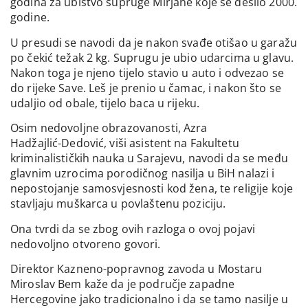
godina za ubistvo supruge Mirjane koje se desilo 2000.
godine.
U presudi se navodi da je nakon svađe otišao u garažu
po čekić težak 2 kg. Suprugu je ubio udarcima u glavu.
Nakon toga je njeno tijelo stavio u auto i odvezao se
do rijeke Save. Leš je prenio u čamac, i nakon što se
udaljio od obale, tijelo baca u rijeku.
Osim nedovoljne obrazovanosti, Azra
Hadžajlić-Dedović, viši asistent na Fakultetu
kriminalističkih nauka u Sarajevu, navodi da se među
glavnim uzrocima porodičnog nasilja u BiH nalazi i
nepostojanje samosvjesnosti kod žena, te religije koje
stavljaju muškarca u povlaštenu poziciju.
Ona tvrdi da se zbog ovih razloga o ovoj pojavi
nedovoljno otvoreno govori.
Direktor Kazneno-popravnog zavoda u Mostaru
Miroslav Bem kaže da je područje zapadne
Hercegovine jako tradicionalno i da se tamo nasilje u