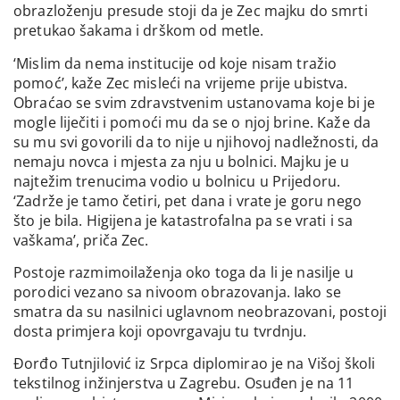
obrazloženju presude stoji da je Zec majku do smrti
pretukao šakama i drškom od metle.
‘Mislim da nema institucije od koje nisam tražio
pomoć’, kaže Zec misleći na vrijeme prije ubistva.
Obraćao se svim zdravstvenim ustanovama koje bi je
mogle liječiti i pomoći mu da se o njoj brine. Kaže da
su mu svi govorili da to nije u njihovoj nadležnosti, da
nemaju novca i mjesta za nju u bolnici. Majku je u
najtežim trenucima vodio u bolnicu u Prijedoru.
‘Zadrže je tamo četiri, pet dana i vrate je goru nego
što je bila. Higijena je katastrofalna pa se vrati i sa
vaškama’, priča Zec.
Postoje razmimoilaženja oko toga da li je nasilje u
porodici vezano sa nivoom obrazovanja. Iako se
smatra da su nasilnici uglavnom neobrazovani, postoji
dosta primjera koji opovrgavaju tu tvrdnju.
Đorđo Tutnjilović iz Srpca diplomirao je na Višoj školi
tekstilnog inžinjerstva u Zagrebu. Osuđen je na 11