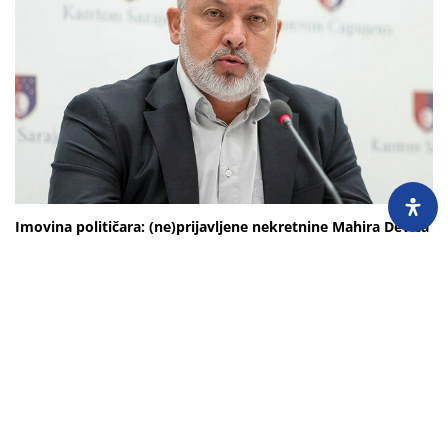
Imovina političara: (ne)prijavljene nekretnine Mahira Devića
24.7.2026.
Mahir Dević, zastupnik u Skupštini KS, nije poštovao državni zakon, ali jeste
kantonalni, pa je svoju imovinu uredno prijavljivao Uredu za borbu protiv
korupcije...
Učitaj još