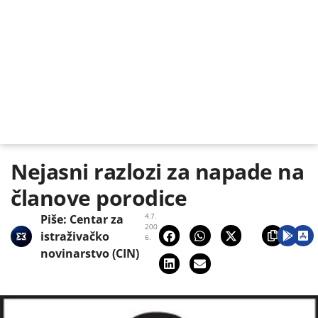
Nejasni razlozi za napade na
članove porodice
4.7.
Piše:
Centar za
200
istraživačko
6.
novinarstvo (CIN)