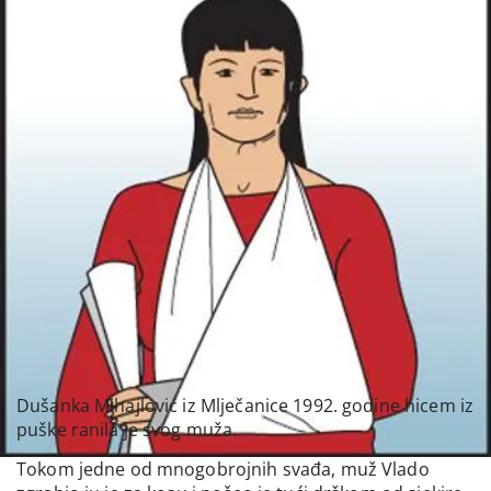
Dušanka Mihajlović iz Mlječanice 1992. godine hicem iz
puške ranila je svog muža.
Tokom jedne od mnogobrojnih svađa, muž Vlado