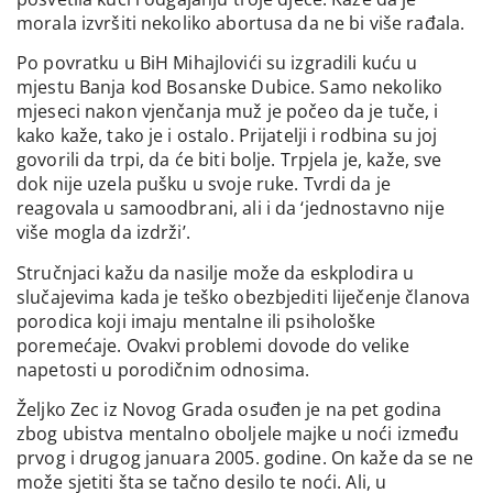
morala izvršiti nekoliko abortusa da ne bi više rađala.
Po povratku u BiH Mihajlovići su izgradili kuću u
mjestu Banja kod Bosanske Dubice. Samo nekoliko
mjeseci nakon vjenčanja muž je počeo da je tuče, i
kako kaže, tako je i ostalo. Prijatelji i rodbina su joj
govorili da trpi, da će biti bolje. Trpjela je, kaže, sve
dok nije uzela pušku u svoje ruke. Tvrdi da je
reagovala u samoodbrani, ali i da ‘jednostavno nije
više mogla da izdrži’.
Stručnjaci kažu da nasilje može da eskplodira u
slučajevima kada je teško obezbjediti liječenje članova
porodica koji imaju mentalne ili psihološke
poremećaje. Ovakvi problemi dovode do velike
napetosti u porodičnim odnosima.
Željko Zec iz Novog Grada osuđen je na pet godina
zbog ubistva mentalno oboljele majke u noći između
prvog i drugog januara 2005. godine. On kaže da se ne
može sjetiti šta se tačno desilo te noći. Ali, u