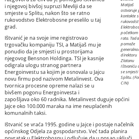
Matijaš
i njegovoj bivšoj supruzi Mevliji da se
ostvaruje 
smjeste u Splitu, nakon što se ratno
kontakte s
rukovodstvo Elektrobosne preselilo u taj
rukovods
grad.
Elektrobo
početkom
Ištvanić je na svoje ime registrovao
rata. Tada
pomaže
trgovačku kompaniju TSI, a Matijaš mu je
generaln
ponudio da je smjesti u prostorijama
direktoru
njegovog Bensnon Holdinga. TSI je kasnije
Zlatanu
odigrala ulogu stranog partnera
Ištvaniću 
Energoinvestu sa kojim je osnovala u Jajcu
se smjesti
Splitu. (Fo
novu firmu pod nazivom Metalinvest. Ova
CIN)
tvornica procesne opreme nalazi se u
bivšem pogonu Energoinvesta i
zapošljava oko 60 radnika. Metalinvest duguje općini
Jajce oko 100.000 maraka na ime neuplaćenih
komunalnih taksi.
Ištvanić se vraća 1995. godine u Jajce i postaje načelnik
općinskog Odjela za gospodarstvo. Već tada planira
povratak u Elektrobosnu i odlučuje da u posao uključi