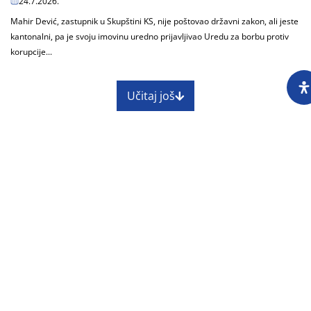
24.7.2026.
Mahir Dević, zastupnik u Skupštini KS, nije poštovao državni zakon, ali jeste
kantonalni, pa je svoju imovinu uredno prijavljivao Uredu za borbu protiv
korupcije...
Učitaj još
O nama
Impressum
Skupština
Godišnji izvještaj
Nagrade
Kontakti