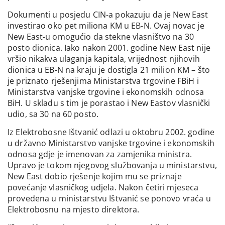
Dokumenti u posjedu CIN-a pokazuju da je New East
investirao oko pet miliona KM u EB-N. Ovaj novac je
New East-u omogućio da stekne vlasništvo na 30
posto dionica. Iako nakon 2001. godine New East nije
vršio nikakva ulaganja kapitala, vrijednost njihovih
dionica u EB-N na kraju je dostigla 21 milion KM – što
je priznato rješenjima Ministarstva trgovine FBiH i
Ministarstva vanjske trgovine i ekonomskih odnosa
BiH. U skladu s tim je porastao i New Eastov vlasnički
udio, sa 30 na 60 posto.
Iz Elektrobosne Ištvanić odlazi u oktobru 2002. godine
u državno Ministarstvo vanjske trgovine i ekonomskih
odnosa gdje je imenovan za zamjenika ministra.
Upravo je tokom njegovog službovanja u ministarstvu,
New East dobio rješenje kojim mu se priznaje
povećanje vlasničkog udjela. Nakon četiri mjeseca
provedena u ministarstvu Ištvanić se ponovo vraća u
Elektrobosnu na mjesto direktora.