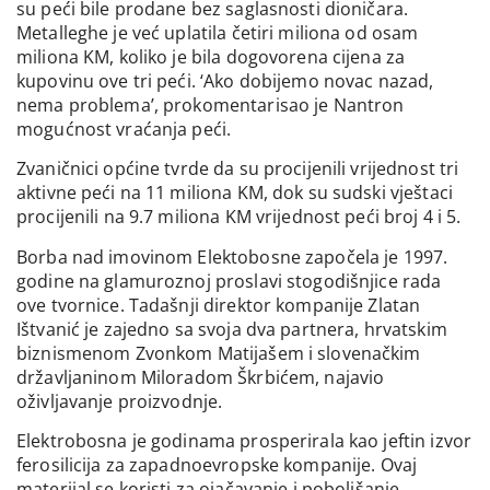
su peći bile prodane bez saglasnosti dioničara.
Metalleghe je već uplatila četiri miliona od osam
miliona KM, koliko je bila dogovorena cijena za
kupovinu ove tri peći. ‘Ako dobijemo novac nazad,
nema problema’, prokomentarisao je Nantron
mogućnost vraćanja peći.
Zvaničnici općine tvrde da su procijenili vrijednost tri
aktivne peći na 11 miliona KM, dok su sudski vještaci
procijenili na 9.7 miliona KM vrijednost peći broj 4 i 5.
Borba nad imovinom Elektobosne započela je 1997.
godine na glamuroznoj proslavi stogodišnjice rada
ove tvornice. Tadašnji direktor kompanije Zlatan
Ištvanić je zajedno sa svoja dva partnera, hrvatskim
biznismenom Zvonkom Matijašem i slovenačkim
državljaninom Miloradom Škrbićem, najavio
oživljavanje proizvodnje.
Elektrobosna je godinama prosperirala kao jeftin izvor
ferosilicija za zapadnoevropske kompanije. Ovaj
materijal se koristi za ojačavanje i poboljšanje