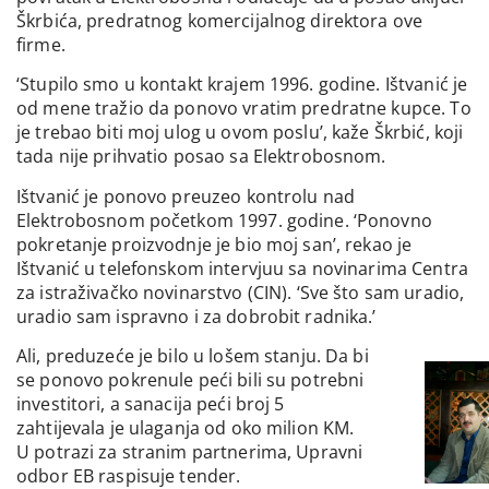
Škrbića, predratnog komercijalnog direktora ove
firme.
‘Stupilo smo u kontakt krajem 1996. godine. Ištvanić je
od mene tražio da ponovo vratim predratne kupce. To
je trebao biti moj ulog u ovom poslu’, kaže Škrbić, koji
tada nije prihvatio posao sa Elektrobosnom.
Ištvanić je ponovo preuzeo kontrolu nad
Elektrobosnom početkom 1997. godine. ‘Ponovno
pokretanje proizvodnje je bio moj san’, rekao je
Ištvanić u telefonskom intervjuu sa novinarima Centra
za istraživačko novinarstvo (CIN). ‘Sve što sam uradio,
uradio sam ispravno i za dobrobit radnika.’
Ali, preduzeće je bilo u lošem stanju. Da bi
se ponovo pokrenule peći bili su potrebni
investitori, a sanacija peći broj 5
zahtijevala je ulaganja od oko milion KM.
U potrazi za stranim partnerima, Upravni
odbor EB raspisuje tender.