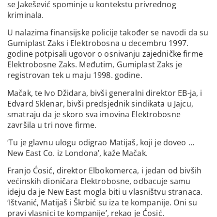
se Jakešević spominje u kontekstu privrednog
kriminala.
U nalazima finansijske policije također se navodi da su
Gumiplast Zaks i Elektrobosna u decembru 1997.
godine potpisali ugovor o osnivanju zajedničke firme
Elektrobosne Zaks. Međutim, Gumiplast Zaks je
registrovan tek u maju 1998. godine.
Mačak, te Ivo Džidara, bivši generalni direktor EB-ja, i
Edvard Sklenar, bivši predsjednik sindikata u Jajcu,
smatraju da je skoro sva imovina Elektrobosne
završila u tri nove firme.
‘Tu je glavnu ulogu odigrao Matijaš, koji je doveo …
New East Co. iz Londona’, kaže Mačak.
Franjo Ćosić, direktor Elbokomerca, i jedan od bivših
većinskih dioničara Elektrobosne, odbacuje samu
ideju da je New East mogla biti u vlasništvu stranaca.
‘Ištvanić, Matijaš i Škrbić su iza te kompanije. Oni su
pravi vlasnici te kompanije’, rekao je Ćosić.