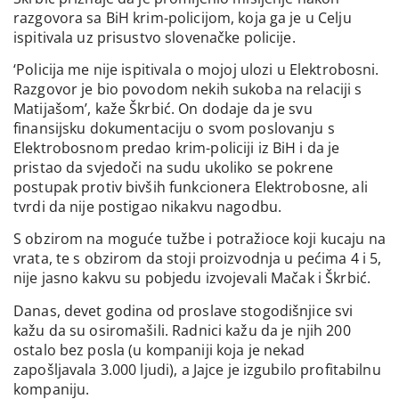
razgovora sa BiH krim-policijom, koja ga je u Celju
ispitivala uz prisustvo slovenačke policije.
‘Policija me nije ispitivala o mojoj ulozi u Elektrobosni.
Razgovor je bio povodom nekih sukoba na relaciji s
Matijašom’, kaže Škrbić. On dodaje da je svu
finansijsku dokumentaciju o svom poslovanju s
Elektrobosnom predao krim-policiji iz BiH i da je
pristao da svjedoči na sudu ukoliko se pokrene
postupak protiv bivših funkcionera Elektrobosne, ali
tvrdi da nije postigao nikakvu nagodbu.
S obzirom na moguće tužbe i potražioce koji kucaju na
vrata, te s obzirom da stoji proizvodnja u pećima 4 i 5,
nije jasno kakvu su pobjedu izvojevali Mačak i Škrbić.
Danas, devet godina od proslave stogodišnjice svi
kažu da su osiromašili. Radnici kažu da je njih 200
ostalo bez posla (u kompaniji koja je nekad
zapošljavala 3.000 ljudi), a Jajce je izgubilo profitabilnu
kompaniju.