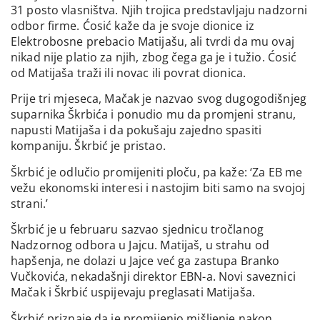
31 posto vlasništva. Njih trojica predstavljaju nadzorni
odbor firme. Ćosić kaže da je svoje dionice iz
Elektrobosne prebacio Matijašu, ali tvrdi da mu ovaj
nikad nije platio za njih, zbog čega ga je i tužio. Ćosić
od Matijaša traži ili novac ili povrat dionica.
Prije tri mjeseca, Mačak je nazvao svog dugogodišnjeg
suparnika Škrbića i ponudio mu da promjeni stranu,
napusti Matijaša i da pokušaju zajedno spasiti
kompaniju. Škrbić je pristao.
Škrbić je odlučio promijeniti ploču, pa kaže: ‘Za EB me
vežu ekonomski interesi i nastojim biti samo na svojoj
strani.’
Škrbić je u februaru sazvao sjednicu tročlanog
Nadzornog odbora u Jajcu. Matijaš, u strahu od
hapšenja, ne dolazi u Jajce već ga zastupa Branko
Vučkovića, nekadašnji direktor EBN-a. Novi saveznici
Mačak i Škrbić uspijevaju preglasati Matijaša.
Škrbić priznaje da je promijenio mišljenje nakon