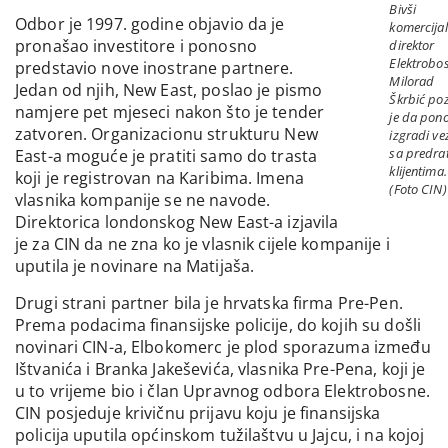
Bivši
Odbor je 1997. godine objavio da je
komercijal
pronašao investitore i ponosno
direktor
Elektrobo
predstavio nove inostrane partnere.
Milorad
Jedan od njih, New East, poslao je pismo
Škrbić po
namjere pet mjeseci nakon što je tender
je da pon
zatvoren. Organizacionu strukturu New
izgradi ve
sa predra
East-a moguće je pratiti samo do trasta
klijentima.
koji je registrovan na Karibima. Imena
(Foto CIN)
vlasnika kompanije se ne navode.
Direktorica londonskog New East-a izjavila
je za CIN da ne zna ko je vlasnik cijele kompanije i
uputila je novinare na Matijaša.
Drugi strani partner bila je hrvatska firma Pre-Pen.
Prema podacima finansijske policije, do kojih su došli
novinari CIN-a, Elbokomerc je plod sporazuma između
Ištvanića i Branka Jakeševića, vlasnika Pre-Pena, koji je
u to vrijeme bio i član Upravnog odbora Elektrobosne.
CIN posjeduje krivičnu prijavu koju je finansijska
policija uputila općinskom tužilaštvu u Jajcu, i na kojoj