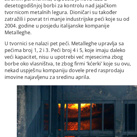
desetogodišnjoj borbi za kontrolu nad jajačkom
tvornicom metalnih legura. Dioničari su također
zatražili i povrat tri manje industrijske peći koje su od
2004. godine u posjedu italijanske kompanije
Metalleghe.
U tvornici se nalazi pet peći. Metalleghe upravlja sa
pećima broj 1, 2 i 3. Peći broj 4 i 5, koje imaju daleko
veći kapacitet, nisu u upotrebi već mjesecima zbog
borbe oko vlasništva, te zbog firmi ‘kćerki’ koje su ovu,
nekad uspješnu kompaniju dovele pred rasprodaju
imovine najavljenu za sredinu aprila.