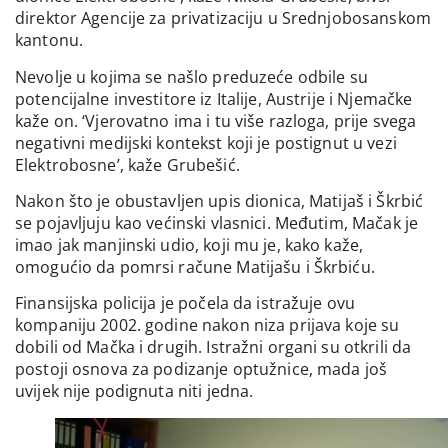
direktor Agencije za privatizaciju u Srednjobosanskom
kantonu.
Nevolje u kojima se našlo preduzeće odbile su
potencijalne investitore iz Italije, Austrije i Njemačke
kaže on. ‘Vjerovatno ima i tu više razloga, prije svega
negativni medijski kontekst koji je postignut u vezi
Elektrobosne’, kaže Grubešić.
Nakon što je obustavljen upis dionica, Matijaš i Škrbić
se pojavljuju kao većinski vlasnici. Međutim, Mačak je
imao jak manjinski udio, koji mu je, kako kaže,
omogućio da pomrsi račune Matijašu i Škrbiću.
Finansijska policija je počela da istražuje ovu
kompaniju 2002. godine nakon niza prijava koje su
dobili od Mačka i drugih. Istražni organi su otkrili da
postoji osnova za podizanje optužnice, mada još
uvijek nije podignuta niti jedna.