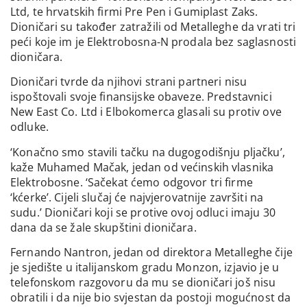
Ltd, te hrvatskih firmi Pre Pen i Gumiplast Zaks.
Dioničari su također zatražili od Metalleghe da vrati tri
peći koje im je Elektrobosna-N prodala bez saglasnosti
dioničara.
Dioničari tvrde da njihovi strani partneri nisu
ispoštovali svoje finansijske obaveze. Predstavnici
New East Co. Ltd i Elbokomerca glasali su protiv ove
odluke.
‘Konačno smo stavili tačku na dugogodišnju pljačku’,
kaže Muhamed Mačak, jedan od većinskih vlasnika
Elektrobosne. ‘Sačekat ćemo odgovor tri firme
‘kćerke’. Cijeli slučaj će najvjerovatnije završiti na
sudu.’ Dioničari koji se protive ovoj odluci imaju 30
dana da se žale skupštini dioničara.
Fernando Nantron, jedan od direktora Metalleghe čije
je sjedište u italijanskom gradu Monzon, izjavio je u
telefonskom razgovoru da mu se dioničari još nisu
obratili i da nije bio svjestan da postoji mogućnost da