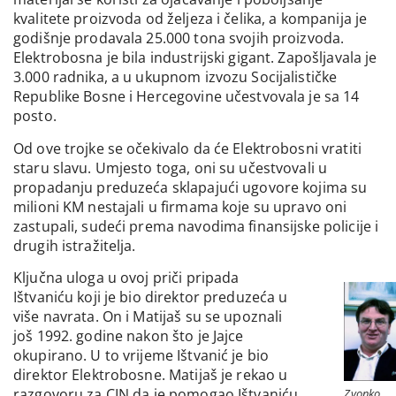
kvalitete proizvoda od željeza i čelika, a kompanija je
godišnje prodavala 25.000 tona svojih proizvoda.
Elektrobosna je bila industrijski gigant. Zapošljavala je
3.000 radnika, a u ukupnom izvozu Socijalističke
Republike Bosne i Hercegovine učestvovala je sa 14
posto.
Od ove trojke se očekivalo da će Elektrobosni vratiti
staru slavu. Umjesto toga, oni su učestvovali u
propadanju preduzeća sklapajući ugovore kojima su
milioni KM nestajali u firmama koje su upravo oni
zastupali, sudeći prema navodima finansijske policije i
drugih istražitelja.
Ključna uloga u ovoj priči pripada
Ištvaniću koji je bio direktor preduzeća u
više navrata. On i Matijaš su se upoznali
još 1992. godine nakon što je Jajce
okupirano. U to vrijeme Ištvanić je bio
direktor Elektrobosne. Matijaš je rekao u
razgovoru za CIN da je pomogao Ištvaniću
Zvonko