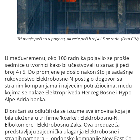
Tri manje peći su u pogonu, ali veće peći broj 4 i 5 ne rade. (Foto CIN)
U međuvremenu, oko 100 radnika pojavilo se prošle
sedmice u tvornici kako bi učestvovali u sanaciji peći
broj 4 i 5. Do promjene je došlo nakon što je sadašnje
rukovodstvo Elektrobosne-N postiglo dogovor sa
stranim kompanijama i najvećim potražiocima, među
kojima se nalaze Elektropriveda Herceg Bosne i Hypo
Alpe Adria banka.
Dioničari su odlučili da se izuzme sva imovina koja je
bila uložena u tri firme ‘kćerke’: Elektrobosnu-N,
Elbokomerc i Elektrobosnu Zaks. Ova preduzeća
predstavljaju zajednička ulaganja Elektrobosne i
stranih partnera – londonske kompanije New East Co.