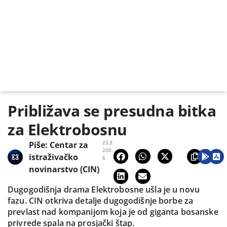
Približava se presudna bitka
za Elektrobosnu
23.3.
Piše:
Centar za
200
istraživačko
6.
novinarstvo (CIN)
Dugogodišnja drama Elektrobosne ušla je u novu
fazu. CIN otkriva detalje dugogodišnje borbe za
prevlast nad kompanijom koja je od giganta bosanske
privrede spala na prosjački štap.