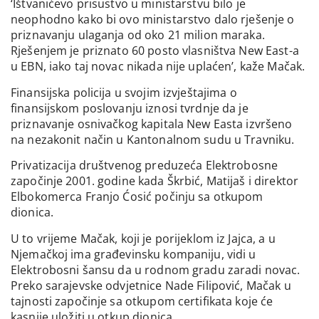
‘Ištvanićevo prisustvo u ministarstvu bilo je
neophodno kako bi ovo ministarstvo dalo rješenje o
priznavanju ulaganja od oko 21 milion maraka.
Rješenjem je priznato 60 posto vlasništva New East-a
u EBN, iako taj novac nikada nije uplaćen’, kaže Mačak.
Finansijska policija u svojim izvještajima o
finansijskom poslovanju iznosi tvrdnje da je
priznavanje osnivačkog kapitala New Easta izvršeno
na nezakonit način u Kantonalnom sudu u Travniku.
Privatizacija društvenog preduzeća Elektrobosne
započinje 2001. godine kada Škrbić, Matijaš i direktor
Elbokomerca Franjo Ćosić počinju sa otkupom
dionica.
U to vrijeme Mačak, koji je porijeklom iz Jajca, a u
Njemačkoj ima građevinsku kompaniju, vidi u
Elektrobosni šansu da u rodnom gradu zaradi novac.
Preko sarajevske odvjetnice Nade Filipović, Mačak u
tajnosti započinje sa otkupom certifikata koje će
kasnije uložiti u otkup dionica.