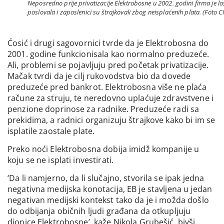
Neposredno prije privatizacije Elektrobosne u 2002. godini firma je lo
poslovala i zaposlenici su štrajkovali zbog neisplaćenih plata. (Foto C
Ćosić i drugi sagovornici tvrde da je Elektrobosna do
2001. godine funkcionisala kao normalno preduzeće.
Ali, problemi se pojavljuju pred početak privatizacije.
Mačak tvrdi da je cilj rukovodstva bio da dovede
preduzeće pred bankrot. Elektrobosna više ne plaća
račune za struju, te neredovno uplaćuje zdravstvene i
penzione doprinose za radnike. Preduzeće radi sa
prekidima, a radnici organizuju štrajkove kako bi im se
isplatile zaostale plate.
Preko noći Elektrobosna dobija imidž kompanije u
koju se ne isplati investirati.
‘Da li namjerno, da li slučajno, stvorila se ipak jedna
negativna medijska konotacija, EB je stavljena u jedan
negativan medijski kontekst tako da je i možda došlo
do odbijanja običnih ljudi građana da otkupljuju
dionice Elektrobosne’, kaže Nikola Grubešić, bivši