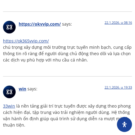
22.1.2026. u 08:16
https://okvvip.com/
says:
https://ok365vvip.com/
chú trọng xây dựng môi trường trực tuyến minh bạch, cung cấp
thông tin rõ ràng để người dùng chủ động theo dõi và lựa chọn
các dịch vụ phù hợp với nhu cầu cá nhân.
22.1.2026. u 19:33
win
says:
33win
là nền tảng giải trí trực tuyến được xây dựng theo phong
cách hiện đại, tập trung vào trải nghiệm người dùng. Hệ thống
vận hành ổn định giúp quá trình sử dụng diễn ra mượt mà và
thuận tiện.