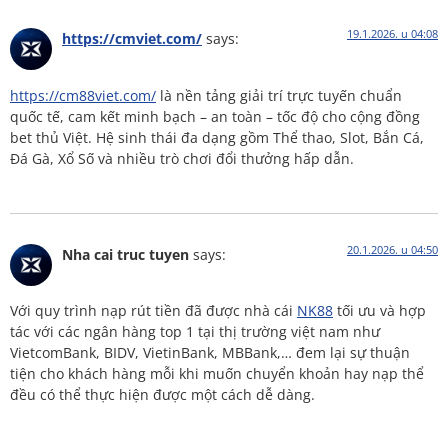
19.1.2026. u 04:08
https://cmviet.com/
says:
https://cm88viet.com/
là nền tảng giải trí trực tuyến chuẩn
quốc tế, cam kết minh bạch – an toàn – tốc độ cho cộng đồng
bet thủ Việt. Hệ sinh thái đa dạng gồm Thể thao, Slot, Bắn Cá,
Đá Gà, Xổ Số và nhiều trò chơi đổi thưởng hấp dẫn.
20.1.2026. u 04:50
Nha cai truc tuyen
says:
Với quy trình nạp rút tiền đã được nhà cái
NK88
tối ưu và hợp
tác với các ngân hàng top 1 tại thị trường việt nam như
VietcomBank, BIDV, VietinBank, MBBank,… đem lại sự thuận
tiện cho khách hàng mỗi khi muốn chuyển khoản hay nạp thể
đều có thể thực hiện được một cách dễ dàng.