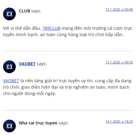
13.1.2026. u 03:46
CLUB
says:
Với vị thế dẫn đầu,
789CLUB
mang đến môi trường cá cược trực
tuyến minh bạch, an toàn cùng hàng loạt trò chơi hấp dẫn.
13.1.2026. u 09:52
VAOBET
says:
VAOBET
là nền tảng giải trí trực tuyến uy tín, cung cấp đa dạng
trò chơi, giao diện hiện đại và trải nghiệm an toàn, minh bạch
cho người dùng mỗi ngày.
14.1.2026. u 18:25
Nha cai truc tuyen
says: