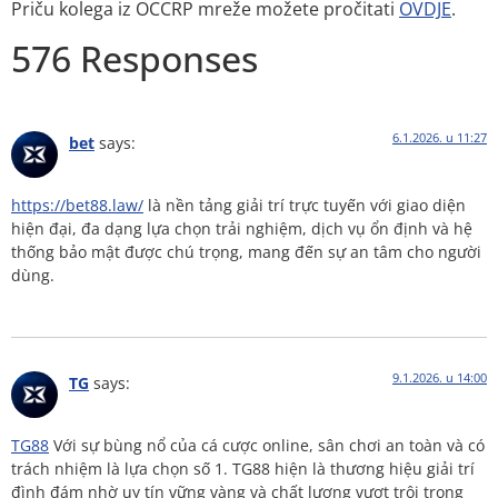
Priču kolega iz OCCRP mreže možete pročitati
OVDJE
.
576 Responses
6.1.2026. u 11:27
bet
says:
https://bet88.law/
là nền tảng giải trí trực tuyến với giao diện
hiện đại, đa dạng lựa chọn trải nghiệm, dịch vụ ổn định và hệ
thống bảo mật được chú trọng, mang đến sự an tâm cho người
dùng.
9.1.2026. u 14:00
TG
says:
TG88
Với sự bùng nổ của cá cược online, sân chơi an toàn và có
trách nhiệm là lựa chọn số 1. TG88 hiện là thương hiệu giải trí
đình đám nhờ uy tín vững vàng và chất lượng vượt trội trong