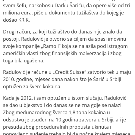
svom šefu, narkobosu Darku Šariću, da opere više od tri
miliona eura, piše u dokumentu tužilaštva do kojeg je
došao KRIK.
Drugi račun, za koji tužilaštvo do danas nije znalo da
postoji, Radulović je otvorio sa ciljem da spasi imovinu
svoje kompanije „Ramoil“ koja se nalazila pod istragom
američkih vlasti zbog finansijskih malverzacija i zbog
toga bila ugašena.
Radulović je račune u „Credit Suisse“ zatvorio tek u maju
2010. godine, mjesec dana nakon što je Šarić u Srbiji
optužen za šverc kokaina.
Kada je 2012. i sam optužen u istom slučaju, Radulović
se dao u bjekstvo i do danas se ne zna gdje se nalazi.
Zbog međunarodnog šverca 1,8 tona kokaina u
odsustvu je osuđen na 10 godina zatvora u Srbiji, ali je
presuda zbog proceduralnih propusta ukinuta i
ponovljeno suđenje trebalo bi da počne krajem mjeseca.