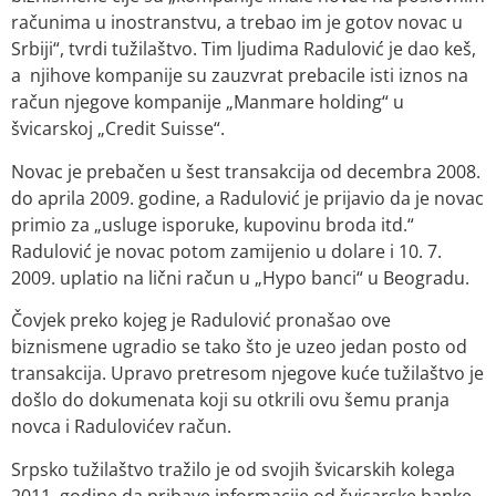
računima u inostranstvu, a trebao im je gotov novac u
Srbiji“, tvrdi tužilaštvo. Tim ljudima Radulović je dao keš,
a njihove kompanije su zauzvrat prebacile isti iznos na
račun njegove kompanije „Manmare holding“ u
švicarskoj „Credit Suisse“.
Novac je prebačen u šest transakcija od decembra 2008.
do aprila 2009. godine, a Radulović je prijavio da je novac
primio za „usluge isporuke, kupovinu broda itd.“
Radulović je novac potom zamijenio u dolare i 10. 7.
2009. uplatio na lični račun u „Hypo banci“ u Beogradu.
Čovjek preko kojeg je Radulović pronašao ove
biznismene ugradio se tako što je uzeo jedan posto od
transakcija. Upravo pretresom njegove kuće tužilaštvo je
došlo do dokumenata koji su otkrili ovu šemu pranja
novca i Radulovićev račun.
Srpsko tužilaštvo tražilo je od svojih švicarskih kolega
2011. godine da pribave informacije od švicarske banke.