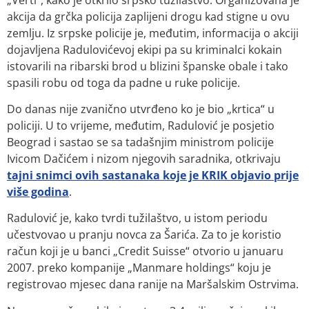
akcija da grčka policija zaplijeni drogu kad stigne u ovu
zemlju. Iz srpske policije je, međutim, informacija o akciji
dojavljena Radulovićevoj ekipi pa su kriminalci kokain
istovarili na ribarski brod u blizini španske obale i tako
spasili robu od toga da padne u ruke policije.
Do danas nije zvanično utvrđeno ko je bio „krtica“ u
policiji. U to vrijeme, međutim, Radulović je posjetio
Beograd i sastao se sa tadašnjim ministrom policije
Ivicom Dačićem i nizom njegovih saradnika, otkrivaju
tajni snimci ovih sastanaka koje je KRIK objavio prije
više godina
.
Radulović je, kako tvrdi tužilaštvo, u istom periodu
učestvovao u pranju novca za Šarića. Za to je koristio
račun koji je u banci „Credit Suisse“ otvorio u januaru
2007. preko kompanije „Manmare holdings“ koju je
registrovao mjesec dana ranije na Maršalskim Ostrvima.