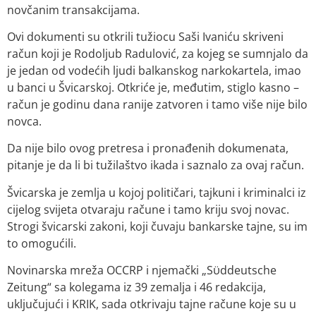
novčanim transakcijama.
Ovi dokumenti su otkrili tužiocu Saši Ivaniću skriveni
račun koji je Rodoljub Radulović, za kojeg se sumnjalo da
je jedan od vodećih ljudi balkanskog narkokartela, imao
u banci u Švicarskoj. Otkriće je, međutim, stiglo kasno –
račun je godinu dana ranije zatvoren i tamo više nije bilo
novca.
Da nije bilo ovog pretresa i pronađenih dokumenata,
pitanje je da li bi tužilaštvo ikada i saznalo za ovaj račun.
Švicarska je zemlja u kojoj političari, tajkuni i kriminalci iz
cijelog svijeta otvaraju račune i tamo kriju svoj novac.
Strogi švicarski zakoni, koji čuvaju bankarske tajne, su im
to omogućili.
Novinarska mreža OCCRP i njemački „Sϋddeutsche
Zeitung“ sa kolegama iz 39 zemalja i 46 redakcija,
uključujući i KRIK, sada otkrivaju tajne račune koje su u