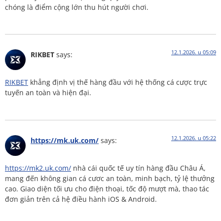
chóng là điểm cộng lớn thu hút người chơi.
12.1.2026. u 05:09
RIKBET
says:
RIKBET
khẳng định vị thế hàng đầu với hệ thống cá cược trực
tuyến an toàn và hiện đại.
12.1.2026. u 05:22
https://mk.uk.com/
says:
https://mk2.uk.com/
nhà cái quốc tế uy tín hàng đầu Châu Á,
mang đến không gian cá cươc an toàn, minh bạch, tỷ lệ thưởng
cao. Giao diện tối ưu cho điện thoại, tốc độ mượt mà, thao tác
đơn giản trên cả hệ điều hành iOS & Android.