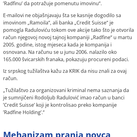
’Radfinu’ da potražuje pomenutu imovinu“.
E-mailovi ne objašnjavaju šta se kasnije dogodilo sa
imovinom „Ramoila“, ali banka „Credit Suisse“ je
pomogla Raduloviću tokom ove akcije tako što je otvorila
račun njegovoj novoj tajnoj kompaniji „Radfine“ u martu
2005. godine, istog mjeseca kada je kompanija i
osnovana. Na računu se u junu 2006. nalazilo oko
165.000 švicarskih franaka, pokazuju procureni podaci.
Iz srpskog tužilaštva kažu za KRIK da nisu znali za ovaj
račun.
„Tužilaštvo za organizovani kriminal nema saznanja da
je sumnjičeni Rodoljub Radulović imao račun u banci
’Credit Suisse’ koji je kontrolisao preko kompanije
’Radfine Holding’.“
Mehanizam pranja novca