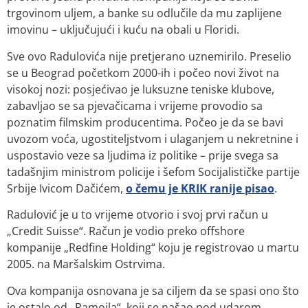
trgovinom uljem, a banke su odlučile da mu zaplijene
imovinu – uključujući i kuću na obali u Floridi.
Sve ovo Radulovića nije pretjerano uznemirilo. Preselio
se u Beograd početkom 2000-ih i počeo novi život na
visokoj nozi: posjećivao je luksuzne teniske klubove,
zabavljao se sa pjevačicama i vrijeme provodio sa
poznatim filmskim producentima. Počeo je da se bavi
uvozom voća, ugostiteljstvom i ulaganjem u nekretnine i
uspostavio veze sa ljudima iz politike – prije svega sa
tadašnjim ministrom policije i šefom Socijalističke partije
Srbije Ivicom Dačićem,
o čemu je KRIK ranije pisao
.
Radulović je u to vrijeme otvorio i svoj prvi račun u
„Credit Suisse“. Račun je vodio preko offshore
kompanije „Redfine Holding“ koju je registrovao u martu
2005. na Maršalskim Ostrvima.
Ova kompanija osnovana je sa ciljem da se spasi ono što
je ostalo od „Ramoila“, koji se našao pod udarom