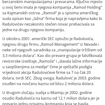
berzanskim manipulacijama i prevarama. Ključno mjesto
u ovoj šemi imala je njegova kompanija „Ramoil Holding“
sa Kajmanskih ostrva. „Ramoil“ je u spisima američkog
suda opisan kao „lažna“ firma koja je napravljena kako bi
Radulovićev nezakonito stečen novac prebacivala sa
jedne na drugu njegovu kompaniju.
U oktobru 2001. američki SEC optužio je Radulovića,
njegovu drugu firmu „Ramoil Management“ iz Nevade i
neke od njegovih saradnika za „manipulacije tržištem od
3,3 miliona dolara“. Kao dio prevare grupa je falsifikovala
revizorske izveštaje „Ramoila“ i „davala lažne informacije
u saopštenjima za medije“ čime je vještački podigla
vrijednost akcija Radulovićeve firme sa 7 na čak 20
dolara, tvrdi SEC. Zbog ovoga, Radulović je 2003. godine
osuđen na novčanu kaznu od blizu 2 miliona dolara.
U drugom slučaju, sudija u Miamiju je 2002. godine
osudio Radulovića na kaznu od 12,1 milion dolara jer je
prevario jednu privatnu kompaniju koja se bavila