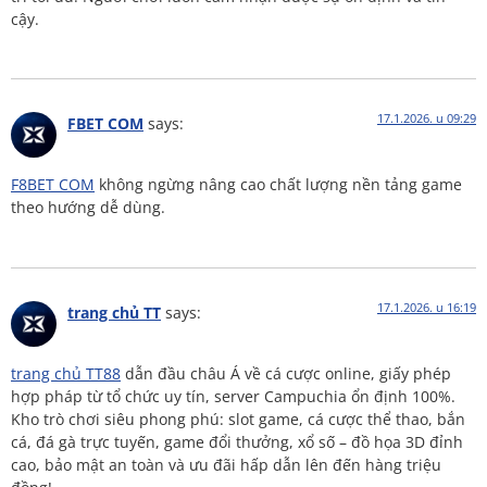
cậy.
17.1.2026. u 09:29
FBET COM
says:
F8BET COM
không ngừng nâng cao chất lượng nền tảng game
theo hướng dễ dùng.
17.1.2026. u 16:19
trang chủ TT
says:
trang chủ TT88
dẫn đầu châu Á về cá cược online, giấy phép
hợp pháp từ tổ chức uy tín, server Campuchia ổn định 100%.
Kho trò chơi siêu phong phú: slot game, cá cược thể thao, bắn
cá, đá gà trực tuyến, game đổi thưởng, xổ số – đồ họa 3D đỉnh
cao, bảo mật an toàn và ưu đãi hấp dẫn lên đến hàng triệu