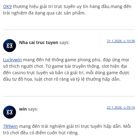
OK9
thương hiệu giải trí trực tuyến uy tín hàng đầu,mang đến
trải nghiệm đa dạng qua các sản phẩm.
21.1.2026. u 10:36
Nha cai truc tuyen
says:
Luckywin
mang đến hệ thống game phong phú, đáp ứng mọi
sở thích người chơi. Từ game bài truyền thống, slot hiện đại
đến casino trực tuyến và bắn cá giải trí, mỗi dòng game được
đầu tư đồ họa, luật chơi rõ ràng và tỷ lệ thưởng hấp dẫn.
22.1.2026. u 03:16
win
says:
789win
mang đến trải nghiệm giải trí trực tuyến hấp dẫn. Mỗi
trò chơi đều có điểm cuốn hút riêng.