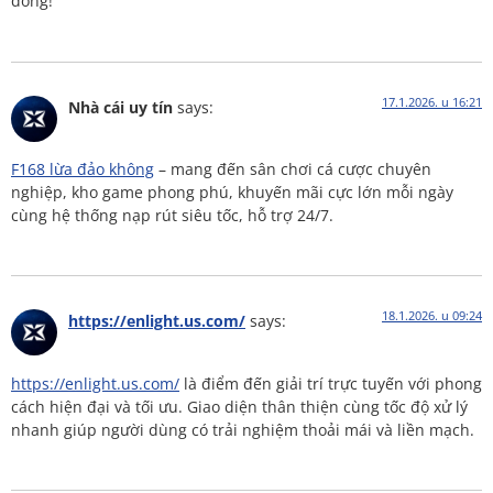
đồng!
17.1.2026. u 16:21
Nhà cái uy tín
says:
F168 lừa đảo không
– mang đến sân chơi cá cược chuyên
nghiệp, kho game phong phú, khuyến mãi cực lớn mỗi ngày
cùng hệ thống nạp rút siêu tốc, hỗ trợ 24/7.
18.1.2026. u 09:24
https://enlight.us.com/
says:
https://enlight.us.com/
là điểm đến giải trí trực tuyến với phong
cách hiện đại và tối ưu. Giao diện thân thiện cùng tốc độ xử lý
nhanh giúp người dùng có trải nghiệm thoải mái và liền mạch.