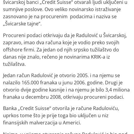
švicarskoj banci „Credit Suisse“ otvarali ljudi uključeni u
sumnjive poslove. Ovo veliko novinarsko istraživanje
zasnovano je na procurenim podacima i naziva se
„Švicarske tajne“.
Procureni podaci otkrivaju da je Radulović u Švicarskoj,
zapravo, imao dva računa koje je vodio preko svojih
offshore firmi. Za jedan od njih srpsko tužilaštvo do
danas nije znalo, rečeno je novinarima KRIK-a iz
tužilaštva.
Jedan račun Radulović je otvorio 2005. i na njemu se
nalazilo 165.000 franaka u junu 2006. godine. Drugi je
otvorio dvije godine kasnije i na njemu je bilo 3,4 miliona
franaka u decembru 2008, otkrivaju procureni podaci.
Banka „Credit Suisse“ otvorila je račune Raduloviću,
uprkos tome što je prije toga bio uključen u niz
finansijskih malverzacija u Americi.