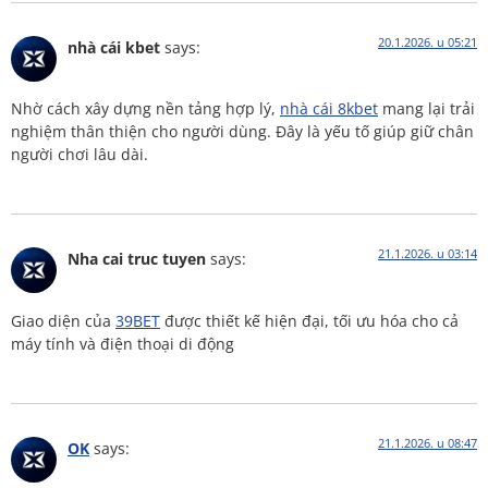
20.1.2026. u 05:21
nhà cái kbet
says:
Nhờ cách xây dựng nền tảng hợp lý,
nhà cái 8kbet
mang lại trải
nghiệm thân thiện cho người dùng. Đây là yếu tố giúp giữ chân
người chơi lâu dài.
21.1.2026. u 03:14
Nha cai truc tuyen
says:
Giao diện của
39BET
được thiết kế hiện đại, tối ưu hóa cho cả
máy tính và điện thoại di động
21.1.2026. u 08:47
OK
says: