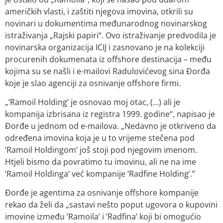
američkih vlasti, i zaštiti njegova imovina, otkrili su
novinari u dokumentima međunarodnog novinarskog
istraživanja „Rajski papiri“. Ovo istraživanje predvodila je
novinarska organizacija ICIJ i zasnovano je na kolekciji
procurenih dokumenata iz offshore destinacija – među
kojima su se našli i e-mailovi Radulovićevog sina Đorđa
koje je slao agenciji za osnivanje offshore firmi.
„’Ramoil Holding’ je osnovao moj otac, (…) ali je
kompanija izbrisana iz registra 1999. godine“, napisao je
Đorđe u jednom od e-mailova. „Nedavno je otkriveno da
određena imovina koja je u to vrijeme stečena pod
‘Ramoil Holdingom’ još stoji pod njegovim imenom.
Htjeli bismo da povratimo tu imovinu, ali ne na ime
‘Ramoil Holdinga’ već kompanije ‘Radfine Holding’.”
Đorđe je agentima za osnivanje offshore kompanije
rekao da želi da „sastavi nešto poput ugovora o kupovini
imovine između ’Ramoila’ i ’Radfina’ koji bi omogućio