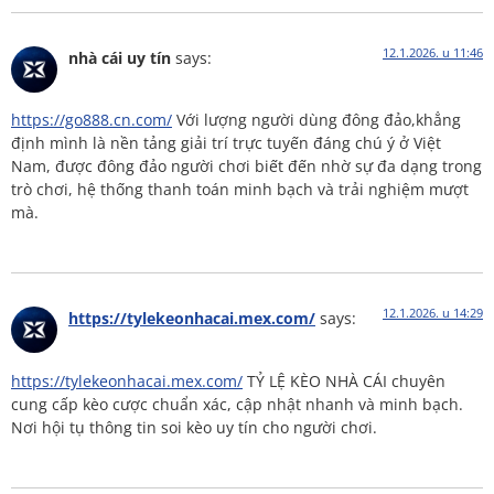
12.1.2026. u 11:46
nhà cái uy tín
says:
https://go888.cn.com/
Với lượng người dùng đông đảo,khẳng
định mình là nền tảng giải trí trực tuyến đáng chú ý ở Việt
Nam, được đông đảo người chơi biết đến nhờ sự đa dạng trong
trò chơi, hệ thống thanh toán minh bạch và trải nghiệm mượt
mà.
12.1.2026. u 14:29
https://tylekeonhacai.mex.com/
says:
https://tylekeonhacai.mex.com/
TỶ LỆ KÈO NHÀ CÁI chuyên
cung cấp kèo cược chuẩn xác, cập nhật nhanh và minh bạch.
Nơi hội tụ thông tin soi kèo uy tín cho người chơi.