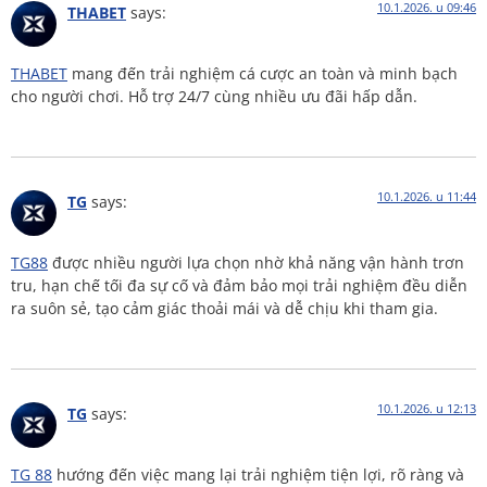
10.1.2026. u 09:46
THABET
says:
THABET
mang đến trải nghiệm cá cược an toàn và minh bạch
cho người chơi. Hỗ trợ 24/7 cùng nhiều ưu đãi hấp dẫn.
10.1.2026. u 11:44
TG
says:
TG88
được nhiều người lựa chọn nhờ khả năng vận hành trơn
tru, hạn chế tối đa sự cố và đảm bảo mọi trải nghiệm đều diễn
ra suôn sẻ, tạo cảm giác thoải mái và dễ chịu khi tham gia.
10.1.2026. u 12:13
TG
says:
TG 88
hướng đến việc mang lại trải nghiệm tiện lợi, rõ ràng và