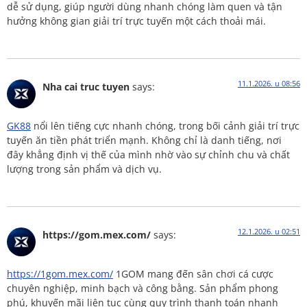
dễ sử dụng, giúp người dùng nhanh chóng làm quen và tận
hưởng không gian giải trí trực tuyến một cách thoải mái.
11.1.2026. u 08:56
Nha cai truc tuyen
says:
GK88
nổi lên tiếng cực nhanh chóng, trong bối cảnh giải trí trực
tuyến ăn tiền phát triển mạnh. Không chỉ là danh tiếng, nơi
đây khẳng định vị thế của mình nhờ vào sự chỉnh chu và chất
lượng trong sản phẩm và dịch vụ.
12.1.2026. u 02:51
https://gom.mex.com/
says:
https://1gom.mex.com/
1GOM mang đến sân chơi cá cược
chuyên nghiệp, minh bạch và công bằng. Sản phẩm phong
phú, khuyến mãi liên tục cùng quy trình thanh toán nhanh