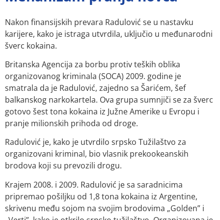
Nakon finansijskih prevara Radulović se u nastavku
karijere, kako je istraga utvrdila, uključio u međunarodni
šverc kokaina.
Britanska Agencija za borbu protiv teških oblika
organizovanog kriminala (SOCA) 2009. godine je
smatrala da je Radulović, zajedno sa Šarićem, šef
balkanskog narkokartela. Ova grupa sumnjiči se za šverc
gotovo šest tona kokaina iz Južne Amerike u Evropu i
pranje milionskih prihoda od droge.
Radulović je, kako je utvrdilo srpsko Tužilaštvo za
organizovani kriminal, bio vlasnik prekookeanskih
brodova koji su prevozili drogu.
Krajem 2008. i 2009. Radulović je sa saradnicima
pripremao pošiljku od 1,8 tona kokaina iz Argentine,
skrivenu među sojom na svojim brodovima „Golden” i
„Verti”, kako je otkrilo srpsko tužilaštvo. Organizovana je