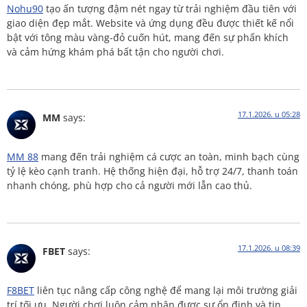
Nohu90
tạo ấn tượng đậm nét ngay từ trải nghiệm đầu tiên với
giao diện đẹp mắt. Website và ứng dụng đều được thiết kế nổi
bật với tông màu vàng-đỏ cuốn hút, mang đến sự phấn khích
và cảm hứng khám phá bất tận cho người chơi.
17.1.2026. u 05:28
MM
says:
MM 88
mang đến trải nghiệm cá cược an toàn, minh bạch cùng
tỷ lệ kèo cạnh tranh. Hệ thống hiện đại, hỗ trợ 24/7, thanh toán
nhanh chóng, phù hợp cho cả người mới lẫn cao thủ.
17.1.2026. u 08:39
FBET
says:
F8BET
liên tục nâng cấp công nghệ để mang lại môi trường giải
trí tối ưu. Người chơi luôn cảm nhận được sự ổn định và tin