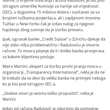
Naime, u vrijeme otvaranja računa Radulović je bio pod
istragom američke Komisije za hartije od vrijednosti
(SEC), u dugovima 15 miliona dolara i suočavao se sa
brojnim tužbama povjerilaca, ali i zapljenom imovine.
Tužilac u New Yorku čak je izdao nalog za njegovo
hapšenje zbog sumnje da je izvršio prevaru.
Ipak, ogranak banke „Credit Suisse“ u Zϋrichu djeluje da
nije vidio ništa problematično i Raduloviću je otvorio
račune. To otvara pitanje da li i koliko banka provjerava
sa kakvim klijentima posluje.
Maira Martini, ekspert za borbu protiv pranja novca u
organizaciji „Transparency International“, rekla je da ne
bi trebalo da se desi da velika banka ne primijeti nekoga
ko je bio pod istragom SEC-a.
„Ovakve stvari je veoma teško propustiti“, rekla je
Martini.
Jedan od računa Radulović je iskoristio da pomogne