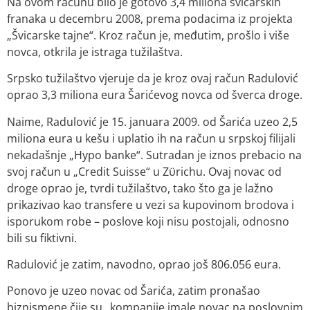
Na ovom računu bilo je gotovo 3,4 miliona švicarskih
franaka u decembru 2008, prema podacima iz projekta
„Švicarske tajne“. Kroz račun je, međutim, prošlo i više
novca, otkrila je istraga tužilaštva.
Srpsko tužilaštvo vjeruje da je kroz ovaj račun Radulović
oprao 3,3 miliona eura Šarićevog novca od šverca droge.
Naime, Radulović je 15. januara 2009. od Šarića uzeo 2,5
miliona eura u kešu i uplatio ih na račun u srpskoj filijali
nekadašnje „Hypo banke“. Sutradan je iznos prebacio na
svoj račun u „Credit Suisse“ u Zϋrichu. Ovaj novac od
droge oprao je, tvrdi tužilaštvo, tako što ga je lažno
prikazivao kao transfere u vezi sa kupovinom brodova i
isporukom robe – poslove koji nisu postojali, odnosno
bili su fiktivni.
Radulović je zatim, navodno, oprao još 806.056 eura.
Ponovo je uzeo novac od Šarića, zatim pronašao
biznismene čije su „kompanije imale novac na poslovnim