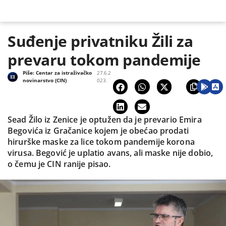
Suđenje privatniku Žili za
prevaru tokom pandemije
Piše:
Centar za istraživačko
27.6.2
novinarstvo (CIN)
023.
Sead Žilo iz Zenice je optužen da je prevario Emira
Begovića iz Gračanice kojem je obećao prodati
hirurške maske za lice tokom pandemije korona
virusa. Begović je uplatio avans, ali maske nije dobio,
o čemu je CIN ranije pisao.