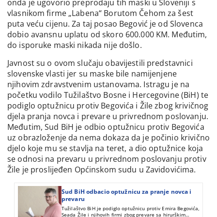
onda je ugovorio preprodaju tih maski u Sloveniji s
vlasnikom firme „Labena“ Borutom Čehom za šest
puta veću cijenu. Za taj posao Begović je od Slovenca
dobio avansnu uplatu od skoro 600.000 KM. Međutim,
do isporuke maski nikada nije došlo.
Javnost su o ovom slučaju obavijestili predstavnici
slovenske vlasti jer su maske bile namijenjene
njihovim zdravstvenim ustanovama. Istragu je na
početku vodilo Tužilaštvo Bosne i Hercegovine (BiH) te
podiglo optužnicu protiv Begovića i Žile zbog krivičnog
djela pranja novca i prevare u privrednom poslovanju.
Međutim, Sud BiH je odbio optužnicu protiv Begovića
uz obrazloženje da nema dokaza da je počinio krivično
djelo koje mu se stavlja na teret, a dio optužnice koja
se odnosi na prevaru u privrednom poslovanju protiv
Žile je proslijeđen Općinskom sudu u Zavidovićima.
Sud BiH odbacio optužnicu za pranje novca i
prevaru
Tužilaštvo BiH je podiglo optužnicu protiv Emira Begovića,
Seada Žile i njihovih firmi zbog prevare sa hirurškim