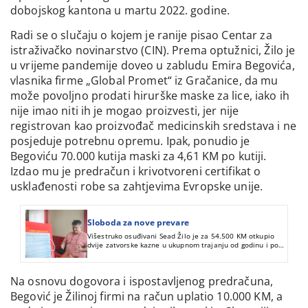
dobojskog kantona u martu 2022. godine.
Radi se o slučaju o kojem je ranije pisao Centar za
istraživačko novinarstvo (CIN). Prema optužnici, Žilo je
u vrijeme pandemije doveo u zabludu Emira Begovića,
vlasnika firme „Global Promet“ iz Gračanice, da mu
može povoljno prodati hirurške maske za lice, iako ih
nije imao niti ih je mogao proizvesti, jer nije
registrovan kao proizvođač medicinskih sredstava i ne
posjeduje potrebnu opremu. Ipak, ponudio je
Begoviću 70.000 kutija maski za 4,61 KM po kutiji.
Izdao mu je predračun i krivotvoreni certifikat o
usklađenosti robe sa zahtjevima Evropske unije.
Sloboda za nove prevare
Višestruko osuđivani Sead Žilo je za 54.500 KM otkupio
dvije zatvorske kazne u ukupnom trajanju od godinu i po
dana. Kupljenu slobodu je iskoristio za nove prevare,
teške četvrtinu miliona maraka.
Na osnovu dogovora i ispostavljenog predračuna,
Begović je Žilinoj firmi na račun uplatio 10.000 KM, a