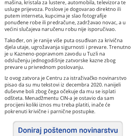
mašina, kristala za lustere, automobila, televizora te
usluge prijevoza. Poslove je dogovarao direktno ili
putem interneta, kupcima je slao fotografije
ponuđene robe ili predračune, zadržavao novac, a u
većini slučajeva naručenu robu nije isporučivao.
Također, on je ranije više puta osuđivan za krivična
djela utaje, ugrožavanja sigurnosti i prevare. Trenutno
je u Kazneno-popravnom zavodu u Tuzli na
odsluženju jednogodišnje zatvorske kazne zbog
prevare u privrednom poslovanju.
Iz ovog zatvora je Centru za istraživačko novinarstvo
pisao da su mu tekstovi iz decembra 2020. nanijeli
duševne boli zbog čega očekuje da mu se isplati
odšteta. Menadžmentu CIN-a je ostavio da sam
procijeni koliki iznos mu treba platiti, inače će
pokrenuti krivične i parnične postupke.