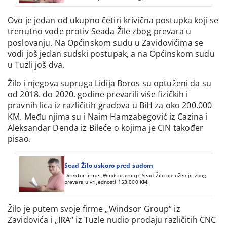
maskama u martu 2020. godine.
Ovo je jedan od ukupno četiri krivična postupka koji se
trenutno vode protiv Seada Žile zbog prevara u
poslovanju. Na Općinskom sudu u Zavidovićima se
vodi još jedan sudski postupak, a na Općinskom sudu
u Tuzli još dva.
Žilo i njegova supruga Lidija Boros su optuženi da su
od 2018. do 2020. godine prevarili više fizičkih i
pravnih lica iz različitih gradova u BiH za oko 200.000
KM. Među njima su i Naim Hamzabegović iz Cazina i
Aleksandar Denda iz Bileće o kojima je CIN također
pisao.
Sead Žilo uskoro pred sudom
Direktor firme „Windsor group“ Sead Žilo optužen je zbog
prevara u vrijednosti 153.000 KM.
Žilo je putem svoje firme „Windsor Group“ iz
Zavidovića i „IRA“ iz Tuzle nudio prodaju različitih CNC