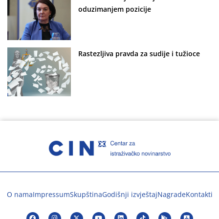
oduzimanjem pozicije
Rastezljiva pravda za sudije i tužioce
O nama
Impressum
Skupština
Godišnji izvještaj
Nagrade
Kontakti