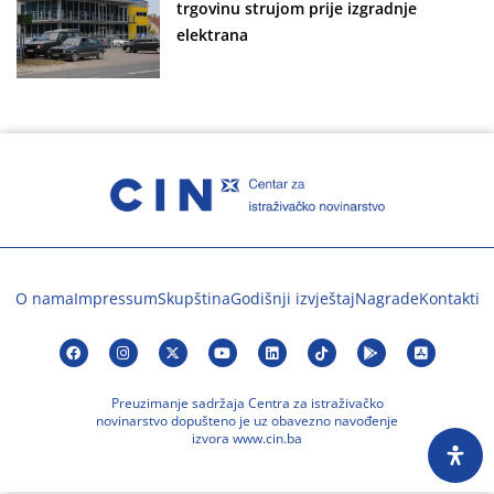
trgovinu strujom prije izgradnje
elektrana
O nama
Impressum
Skupština
Godišnji izvještaj
Nagrade
Kontakti
Preuzimanje sadržaja Centra za istraživačko
novinarstvo dopušteno je uz obavezno navođenje
izvora www.cin.ba