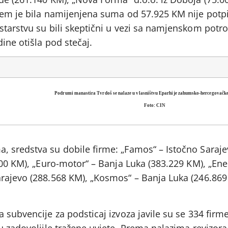
jem je bila namijenjena suma od 57.925 KM nije potp
starstvu su bili skeptični u vezi sa namjenskom pot
ine otišla pod stečaj.
Podrumi manastira Tvrdoš se nalaze u vlasništvu Eparhije zahumsko-hercegovačke
Foto: CIN
 sredstva su dobile firme: „Famos“ – Istočno Saraje
000 KM), „Euro-motor“ – Banja Luka (383.229 KM), „En
rajevo (288.568 KM), „Kosmos“ – Banja Luka (246.869
 subvencije za podsticaj izvoza javile su se 334 firme
u zadovoljile tražene uvjete. Prema nalazima revizora