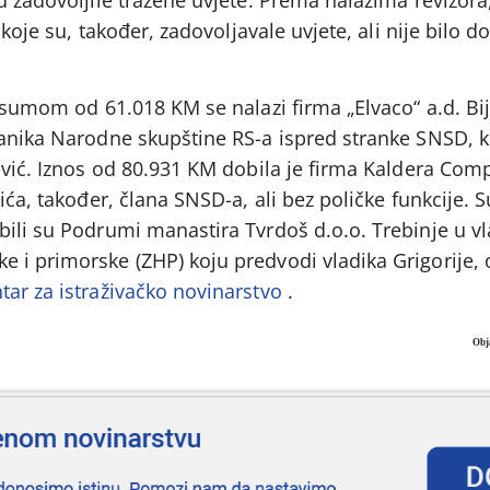
 koje su, također, zadovoljavale uvjete, ali nije bilo d
a sumom od 61.018 KM se nalazi firma „Elvaco“ a.d. Bij
lanika Narodne skupštine RS-a ispred stranke SNSD, k
ević. Iznos od 80.931 KM dobila je firma Kaldera Com
ića, također, člana SNSD-a, ali bez poličke funkcije. 
bili su Podrumi manastira Tvrdoš d.o.o. Trebinje u vl
 i primorske (ZHP) koju predvodi vladika Grigorije, 
tar za istraživačko novinarstvo
.
Obj