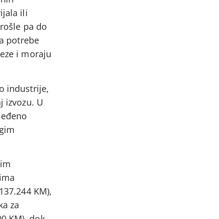
ala ili
prošle pa do
za potrebe
veze i moraju
 industrije,
j izvozu. U
ijeđeno
ugim
nim
zima
(137.244 KM),
ka za
00 KM), dok