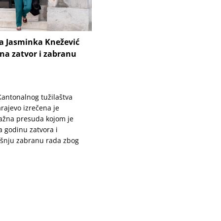
ca Jasminka Knežević
na zatvor i zabranu
 Kantonalnog tužilaštva
rajevo izrečena je
ažna presuda kojom je
 godinu zatvora i
šnju zabranu rada zbog