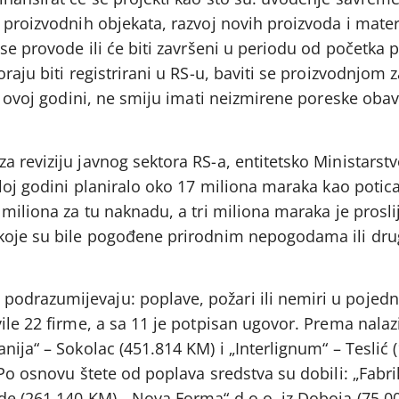
proizvodnih objekata, razvoj novih proizvoda i materij
 se provode ili će biti završeni u periodu od početka 
raju biti registrirani u RS-u, baviti se proizvodnjom 
 u ovoj godini, ne smiju imati neizmirene poreske oba
 reviziju javnog sektora RS-a, entitetsko Ministarstvo
šloj godini planiralo oko 17 miliona maraka kao potica
 miliona za tu naknadu, a tri miliona maraka je prosl
 koje su bile pogođene prirodnim nepogodama ili dr
odrazumijevaju: poplave, požari ili nemiri u pojed
ile 22 firme, a sa 11 je potpisan ugovor. Prema nala
nija“ – Sokolac (451.814 KM) i „Interlignum“ – Teslić 
 Po osnovu štete od poplava sredstva su dobili: „Fabri
de (261.140 KM), „Nova Forma“ d.o.o. iz Doboja (75.0