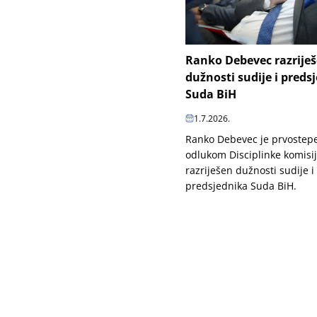
Ranko Debevec razrije
dužnosti sudije i preds
Suda BiH
1.7.2026.
Ranko Debevec je prvoste
odlukom Disciplinke komisi
razriješen dužnosti sudije i
predsjednika Suda BiH.