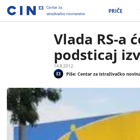
PRIČE
Vlada RS-a ć
podsticaj iz
14.8.2012.
Piše:
Centar za istraživačko novin