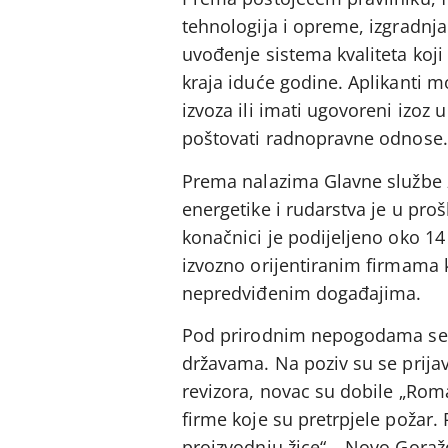
tehnologija i opreme, izgradnja 
uvođenje sistema kvaliteta koji
kraja iduće godine. Aplikanti mo
izvoza ili imati ugovoreni izoz
poštovati radnopravne odnose.
Prema nalazima Glavne službe za
energetike i rudarstva je u pro
konačnici je podijeljeno oko 14
izvozno orijentiranim firmama
nepredviđenim događajima.
Pod prirodnim nepogodama se p
državama. Na poziv su se prijav
revizora, novac su dobile „Roma
firme koje su pretrpjele požar.
proizvodnju žice“ – Novo Goraž