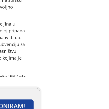
ovoljno
eljina u
ojoj pripada
pany d.o.o.
Subvenciju za
asništvu
o kojima je
avljeno: 14.8.2012. godine