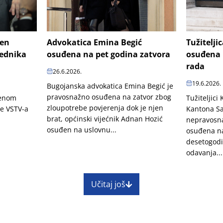
šen
Advokatica Emina Begić
Tužitelji
jednika
osuđena na pet godina zatvora
osuđena 
rada
26.6.2026.
19.6.2026.
Bugojanska advokatica Emina Begić je
pravosnažno osuđena na zatvor zbog
penom
Tužiteljici
zloupotrebe povjerenja dok je njen
je VSTV-a
Kantona Sa
brat, općinski vijećnik Adnan Hozić
nepravosn
osuđen na uslovnu...
osuđena na
desetogodi
odavanja...
Učitaj još