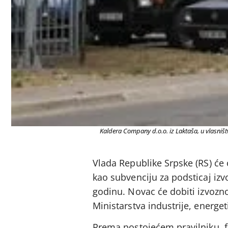
Kaldera Company d.o.o. iz Laktaša, u vlasništ
Vlada Republike Srpske (RS) će
kao subvenciju za podsticaj izv
godinu. Novac će dobiti izvozn
Ministarstva industrije, energeti
Prema postojećem pravilniku, f