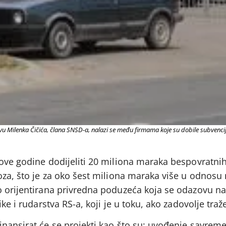
vu Milenka Čičića, člana SNSD-a, nalazi se među firmama koje su dobile subvencij
 ove godine dodijeliti 20 miliona maraka bespovratni
oza, što je za oko šest miliona maraka više u odnosu
o orijentirana privredna poduzeća koja se odazovu na
ke i rudarstva RS-a, koji je u toku, ako zadovolje traže
inansirat će se projekti kao što su: uvođenje savrem