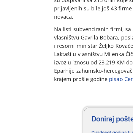
prijavljenih su bile još 43 firme
novaca.
Na listi subvenciranih firmi, s
vlasništvu Gavrila Bobara, pos
i resorni ministar Željko Kovač
Laktaši u vlasništvu Milenka Čič
izvoz u iznosu od 23.219 KM do
Eparhije zahumsko-hercegovačke
krajem prošle godine
pisao Cen