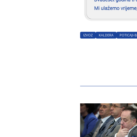
IZVOZ
KALDERA
POTICAJI-