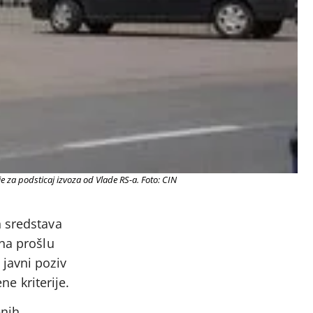
e za podsticaj izvoza od Vlade RS-a. Foto: CIN
h sredstava
 na prošlu
 javni poziv
ne kriterije.
enih