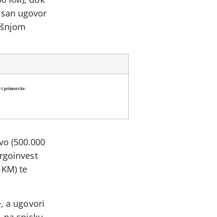
isan ugovor
rošnjom
 i primorske.
vo (500.000
ergoinvest
 KM) te
, a ugovori
, na spisku