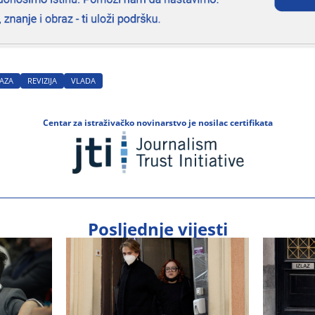
BAZA
REVIZIJA
VLADA
Centar za istraživačko novinarstvo je nosilac certifikata
Posljednje vijesti