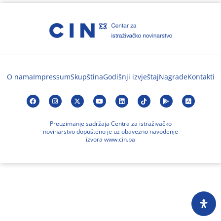
O nama
Impressum
Skupština
Godišnji izvještaj
Nagrade
Kontakti
Preuzimanje sadržaja Centra za istraživačko
novinarstvo dopušteno je uz obavezno navođenje
izvora www.cin.ba