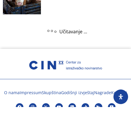
Učitavanje ...
O nama
Impressum
Skupština
Godišnji izvještaj
Nagrade
Kontakti
Preuzimanje sadržaja Centra za istraživačko
novinarstvo dopušteno je uz obavezno navođenje
izvora www.cin.ba