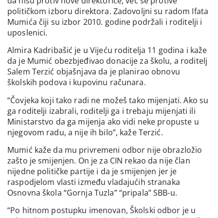
da nisu protiv nove direktorice, već se protive
političkom izboru direktora. Zadovoljni su radom Ifata
Mumića čiji su izbor 2010. godine podržali i roditelji i
uposlenici.
Almira Kadribašić je u Vijeću roditelja 11 godina i kaže
da je Mumić obezbjeđivao donacije za školu, a roditelj
Salem Terzić objašnjava da je planirao obnovu
školskih podova i kupovinu računara.
“Čovjeka koji tako radi ne možeš tako mijenjati. Ako su
ga roditelji izabrali, roditelji ga i trebaju mijenjati ili
Ministarstvo da ga mijenja ako vidi neke propuste u
njegovom radu, a nije ih bilo”, kaže Terzić.
Mumić kaže da mu privremeni odbor nije obrazložio
zašto je smijenjen. On je za CIN rekao da nije član
nijedne političke partije i da je smijenjen jer je
raspodjelom vlasti između vladajućih stranaka
Osnovna škola “Gornja Tuzla” “pripala” SBB-u.
“Po hitnom postupku imenovan, Školski odbor je u