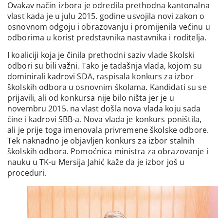
Ovakav način izbora je odredila prethodna kantonalna
vlast kada je u julu 2015. godine usvojila novi zakon o
osnovnom odgoju i obrazovanju i promijenila većinu u
odborima u korist predstavnika nastavnika i roditelja.
I koaliciji koja je činila prethodni saziv vlade školski
odbori su bili važni. Tako je tadašnja vlada, kojom su
dominirali kadrovi SDA, raspisala konkurs za izbor
školskih odbora u osnovnim školama. Kandidati su se
prijavili, ali od konkursa nije bilo ništa jer je u
novembru 2015. na vlast došla nova vlada koju sada
čine i kadrovi SBB-a. Nova vlada je konkurs poništila,
ali je prije toga imenovala privremene školske odbore.
Tek naknadno je objavljen konkurs za izbor stalnih
školskih odbora. Pomoćnica ministra za obrazovanje i
nauku u TK-u Mersija Jahić kaže da je izbor još u
proceduri.