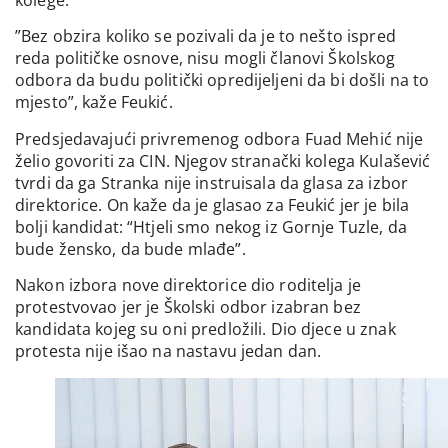
”Bez obzira koliko se pozivali da je to nešto ispred
reda političke osnove, nisu mogli članovi Školskog
odbora da budu politički opredijeljeni da bi došli na to
mjesto”, kaže Feukić.
Predsjedavajući privremenog odbora Fuad Mehić nije
želio govoriti za CIN. Njegov stranački kolega Kulašević
tvrdi da ga Stranka nije instruisala da glasa za izbor
direktorice. On kaže da je glasao za Feukić jer je bila
bolji kandidat: “Htjeli smo nekog iz Gornje Tuzle, da
bude žensko, da bude mlađe”.
Nakon izbora nove direktorice dio roditelja je
protestvovao jer je Školski odbor izabran bez
kandidata kojeg su oni predložili. Dio djece u znak
protesta nije išao na nastavu jedan dan.