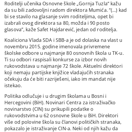
Roditelji učenika Osnovne škole „Gornja Tuzla“ kažu
da su bili zadovoljni radom direktora Mumića. “(…) kad
bi se stavilo na glasanje svim roditeljima, opet bi
izabrali ovog direktora sa 80, možda i 90 posto
glasova”, kaže Safet Hajdarević, jedan od roditelja.
Koaliciona Vlada SDA i SBB-a je od dolaska na vlast u
novembru 2015. godine imenovala privremene
školske odbore u najmanje 80 osnovnih škola u TK-u.
Ti su odbori raspisali konkurse za izbor novih
rukovodstava u najmanje 72 škole. Aktuelni direktori
koji nemaju partijske knjižice vladajućih stranaka
očekuju da će biti razriješeni, iako im mandat nije
istekao.
Politika odlučuje i u drugim školama u Bosni i
Hercegovini (BiH). Novinari Centra za istraživačko
novinarstvo (CIN) su prikupili podatke o
rukovodstvima u 62 osnovne škole u BiH. Direktori
više od polovine škola su članovi političkih stranaka,
pokazalo je istraživanje CIN-a. Neki od njih kažu da