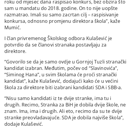
roku od mjesec dana raspisao konkurs, bez obzira što
sam u mandatu do 2018. godine. On to nije uopšte
razmatrao. Imali su samo zacrtan cilj – raspisivanje
konkursa, odnosno promjenu direktora škola”, kaže
Mumić.
I član privremenog Školskog odbora Kulašević je
potvrdio da se članovi stranaka postavljaju za
direktore.
“Govorilo se da je samo ovdje u Gornjoj Tuzli stranački
kandidat izabran. Međutim, počev od “Slavinovića”,
“Siminog Hana”, u svim školama će proći stranački
kandidat”, kaže Kulašević, dodajući kako će u većini
škola za direktore biti izabrani kandidati SDA i SBB-a.
“Nisu samo kandidati iz te dvije stranke, ima tu i
drugih. Recimo, Stranka za BiH je dobila dvije škole, ne
znam. Ima, ima i drugih. Ali eto, recimo da su te dvije
stranke preovladavajuće. SDA je dobila najviše škola”,
dodaje Kulašević.