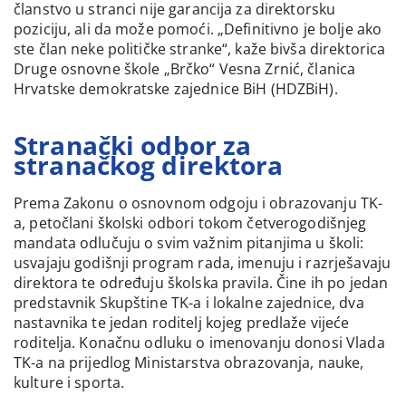
članstvo u stranci nije garancija za direktorsku
poziciju, ali da može pomoći. „Definitivno je bolje ako
ste član neke političke stranke“, kaže bivša direktorica
Druge osnovne škole „Brčko“ Vesna Zrnić, članica
Hrvatske demokratske zajednice BiH (HDZBiH).
Stranački odbor za
stranačkog direktora
Prema Zakonu o osnovnom odgoju i obrazovanju TK-
a, petočlani školski odbori tokom četverogodišnjeg
mandata odlučuju o svim važnim pitanjima u školi:
usvajaju godišnji program rada, imenuju i razrješavaju
direktora te određuju školska pravila. Čine ih po jedan
predstavnik Skupštine TK-a i lokalne zajednice, dva
nastavnika te jedan roditelj kojeg predlaže vijeće
roditelja. Konačnu odluku o imenovanju donosi Vlada
TK-a na prijedlog Ministarstva obrazovanja, nauke,
kulture i sporta.