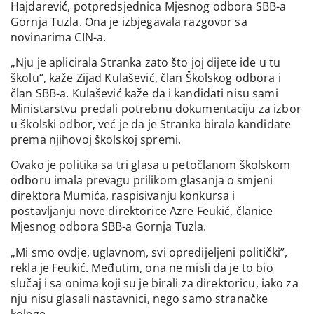
Hajdarević, potpredsjednica Mjesnog odbora SBB-a
Gornja Tuzla. Ona je izbjegavala razgovor sa
novinarima CIN-a.
„Nju je aplicirala Stranka zato što joj dijete ide u tu
školu“, kaže Zijad Kulašević, član Školskog odbora i
član SBB-a. Kulašević kaže da i kandidati nisu sami
Ministarstvu predali potrebnu dokumentaciju za izbor
u školski odbor, već je da je Stranka birala kandidate
prema njihovoj školskoj spremi.
Ovako je politika sa tri glasa u petočlanom školskom
odboru imala prevagu prilikom glasanja o smjeni
direktora Mumića, raspisivanju konkursa i
postavljanju nove direktorice Azre Feukić, članice
Mjesnog odbora SBB-a Gornja Tuzla.
„Mi smo ovdje, uglavnom, svi opredijeljeni politički”,
rekla je Feukić. Međutim, ona ne misli da je to bio
slučaj i sa onima koji su je birali za direktoricu, iako za
nju nisu glasali nastavnici, nego samo stranačke
kolege.