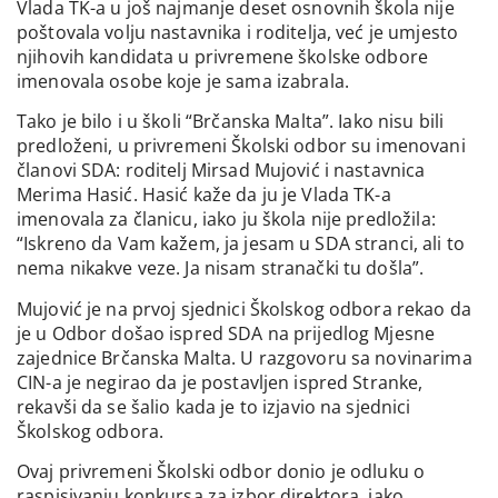
Vlada TK-a u još najmanje deset osnovnih škola nije
poštovala volju nastavnika i roditelja, već je umjesto
njihovih kandidata u privremene školske odbore
imenovala osobe koje je sama izabrala.
Tako je bilo i u školi “Brčanska Malta”. Iako nisu bili
predloženi, u privremeni Školski odbor su imenovani
članovi SDA: roditelj Mirsad Mujović i nastavnica
Merima Hasić. Hasić kaže da ju je Vlada TK-a
imenovala za članicu, iako ju škola nije predložila:
“Iskreno da Vam kažem, ja jesam u SDA stranci, ali to
nema nikakve veze. Ja nisam stranački tu došla”.
Mujović je na prvoj sjednici Školskog odbora rekao da
je u Odbor došao ispred SDA na prijedlog Mjesne
zajednice Brčanska Malta. U razgovoru sa novinarima
CIN-a je negirao da je postavljen ispred Stranke,
rekavši da se šalio kada je to izjavio na sjednici
Školskog odbora.
Ovaj privremeni Školski odbor donio je odluku o
raspisivanju konkursa za izbor direktora, iako