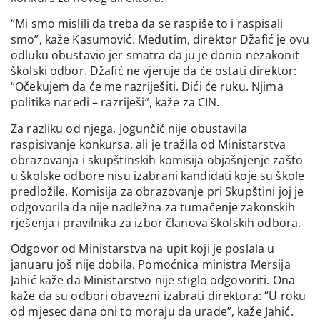
“Mi smo mislili da treba da se raspiše to i raspisali
smo”, kaže Kasumović. Međutim, direktor Džafić je ovu
odluku obustavio jer smatra da ju je donio nezakonit
školski odbor. Džafić ne vjeruje da će ostati direktor:
“Očekujem da će me razriješiti. Dići će ruku. Njima
politika naredi – razriješi”, kaže za CIN.
Za razliku od njega, Jogunčić nije obustavila
raspisivanje konkursa, ali je tražila od Ministarstva
obrazovanja i skupštinskih komisija objašnjenje zašto
u školske odbore nisu izabrani kandidati koje su škole
predložile. Komisija za obrazovanje pri Skupštini joj je
odgovorila da nije nadležna za tumačenje zakonskih
rješenja i pravilnika za izbor članova školskih odbora.
Odgovor od Ministarstva na upit koji je poslala u
januaru još nije dobila. Pomoćnica ministra Mersija
Jahić kaže da Ministarstvo nije stiglo odgovoriti. Ona
kaže da su odbori obavezni izabrati direktora: “U roku
od mjesec dana oni to moraju da urade”, kaže Jahić.