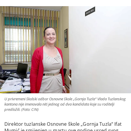
U privremeni školski odbor Osnovne škole „Gornja Tuzla“ Vlada Tuzlanskog
kantona nije imenovala niti jednog od dva kandidata koje su roditelji
predložili. (Foto: CIN)
Direktor tuzlanske Osnovne škole „Gornja Tuzla“ Ifat
Mumić je smijenjen u martu ove godine usred svog