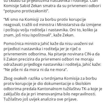
su skladu sa prijedlozima nastavnika i roditelja. Član
Komisije Sabid Zekan smatra da su privremeni odbori
“potpuno protivzakoniti”.
“Mi smo na Komisiji za borbu protiv korupcije
reagovali, tražili od ministra i Ministarstva da izmijene
i poštuju volju roditelja i nastavnika. Oni to, koliko ja
znam, još nisu ispoštovali”, kaže Zekan.
Pomoćnica ministra Jahić kaže da nisu uvaženi svi
prijedlozi nastavnika i roditelja jer je riječ o
privremenim odborima. Na pitanje novinara CIN-a da
li Zakon precizira da privremeni odbori ne moraju
odražavati prijedloge nastavnika i roditelja, Jahić kaže:
“Ne piše ni da mora ni da ne mora”.
Zbog ovakvih razlika u tvrdnjama Komisija za borbu
protiv korupcije je dio dokumentacije o školskim
odborima predala Kantonalnom tužilaštvu TK-a koje je
zaključilo da je pri imenovanjima bilo nepravilnosti.
Tužilaštvo još uvijek analizira ove prijave.