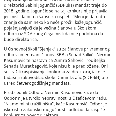
direktorici Sabini Jogunčić (SDPBiH) mandat traje do
2018. godine. Jogunčić se na taj konkurs nije prijavila
jer misli da nema šanse za uspjeh: “Meni je dato do
znanja da sam neko ko neće proći”, kaže Jogunčić,
pojašnjavajući da je većina članova u Školskom
odboru iz SDA zbog čega misli da nije podobna da
bude direktorica.
U Osnovnoj školi “Sjenjak” su za članove privremenog
odbora imenovani članovi SBB-a Senad Salkić i Nermin
Kasumović te nastavnica Zumra Šahović i roditeljka
Senada Muratbegović, koje nisu bile predložene. Oni
su tražili raspisivanje konkursa za direktora, iako je
tadašnji rukovodilac škole Damir Džafić (SDPBiH) bio
usred četverogodišnjeg mandata.
Predsjednik Odbora Nermin Kasumović kaže da
Odbor nije utvrdio nepravilnosti u Džafićevom radu.
“Nismo mi ni tražili ništa”, kaže Kasumović. Odbor je
iskoristio zakonsku mogućnost i odlučio da raspiše
konkurs za novog direktora.