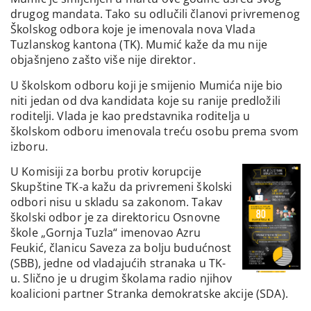
drugog mandata. Tako su odlučili članovi privremenog
Školskog odbora koje je imenovala nova Vlada
Tuzlanskog kantona (TK). Mumić kaže da mu nije
objašnjeno zašto više nije direktor.
U školskom odboru koji je smijenio Mumića nije bio
niti jedan od dva kandidata koje su ranije predložili
roditelji. Vlada je kao predstavnika roditelja u
školskom odboru imenovala treću osobu prema svom
izboru.
U Komisiji za borbu protiv korupcije
Skupštine TK-a kažu da privremeni školski
odbori nisu u skladu sa zakonom. Takav
školski odbor je za direktoricu Osnovne
škole „Gornja Tuzla“ imenovao Azru
Feukić, članicu Saveza za bolju budućnost
(SBB), jedne od vladajućih stranaka u TK-
u. Slično je u drugim školama radio njihov
koalicioni partner Stranka demokratske akcije (SDA).