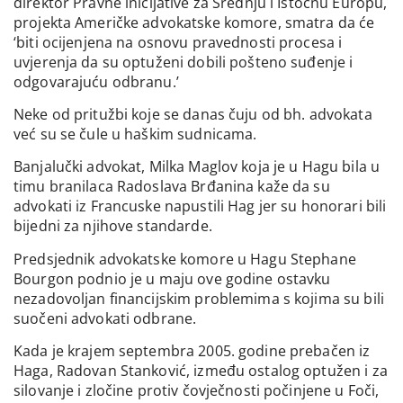
direktor Pravne inicijative za Srednju i Istočnu Europu,
projekta Američke advokatske komore, smatra da će
‘biti ocijenjena na osnovu pravednosti procesa i
uvjerenja da su optuženi dobili pošteno suđenje i
odgovarajuću odbranu.’
Neke od pritužbi koje se danas čuju od bh. advokata
već su se čule u haškim sudnicama.
Banjalučki advokat, Milka Maglov koja je u Hagu bila u
timu branilaca Radoslava Brđanina kaže da su
advokati iz Francuske napustili Hag jer su honorari bili
bijedni za njihove standarde.
Predsjednik advokatske komore u Hagu Stephane
Bourgon podnio je u maju ove godine ostavku
nezadovoljan financijskim problemima s kojima su bili
suočeni advokati odbrane.
Kada je krajem septembra 2005. godine prebačen iz
Haga, Radovan Stanković, između ostalog optužen i za
silovanje i zločine protiv čovječnosti počinjene u Foči,