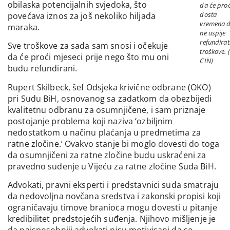
obilaska potencijalnih svjedoka, što
da će proć
dosta
povećava iznos za još nekoliko hiljada
vremena 
maraka.
ne uspije
refundirat
Sve troškove za sada sam snosi i očekuje
troškove. 
da će proći mjeseci prije nego što mu oni
CIN)
budu refundirani.
Rupert Skilbeck, šef Odsjeka krivične odbrane (OKO)
pri Sudu BiH, osnovanog sa zadatkom da obezbijedi
kvalitetnu odbranu za osumnjičene, i sam priznaje
postojanje problema koji naziva ‘ozbiljnim
nedostatkom u načinu plaćanja u predmetima za
ratne zločine.’ Ovakvo stanje bi moglo dovesti do toga
da osumnjičeni za ratne zločine budu uskraćeni za
pravedno suđenje u Vijeću za ratne zločine Suda BiH.
Advokati, pravni eksperti i predstavnici suda smatraju
da nedovoljna novčana sredstva i zakonski propisi koji
ograničavaju timove branioca mogu dovesti u pitanje
kredibilitet predstojećih suđenja. Njihovo mišljenje je