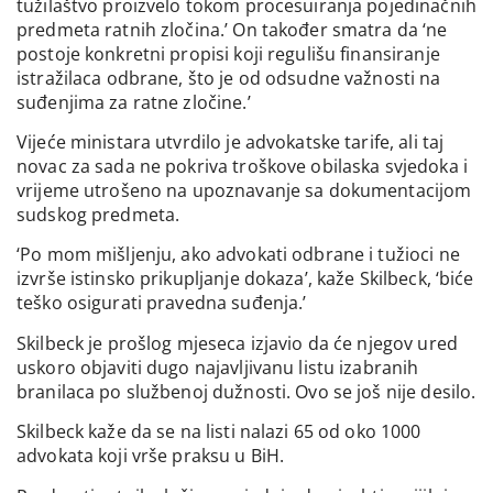
tužilaštvo proizvelo tokom procesuiranja pojedinačnih
predmeta ratnih zločina.’ On također smatra da ‘ne
postoje konkretni propisi koji regulišu finansiranje
istražilaca odbrane, što je od odsudne važnosti na
suđenjima za ratne zločine.’
Vijeće ministara utvrdilo je advokatske tarife, ali taj
novac za sada ne pokriva troškove obilaska svjedoka i
vrijeme utrošeno na upoznavanje sa dokumentacijom
sudskog predmeta.
‘Po mom mišljenju, ako advokati odbrane i tužioci ne
izvrše istinsko prikupljanje dokaza’, kaže Skilbeck, ‘biće
teško osigurati pravedna suđenja.’
Skilbeck je prošlog mjeseca izjavio da će njegov ured
uskoro objaviti dugo najavljivanu listu izabranih
branilaca po službenoj dužnosti. Ovo se još nije desilo.
Skilbeck kaže da se na listi nalazi 65 od oko 1000
advokata koji vrše praksu u BiH.