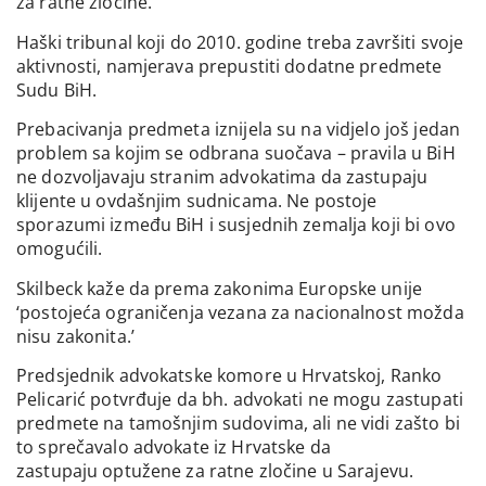
za ratne zločine.
Haški tribunal koji do 2010. godine treba završiti svoje
aktivnosti, namjerava prepustiti dodatne predmete
Sudu BiH.
Prebacivanja predmeta iznijela su na vidjelo još jedan
problem sa kojim se odbrana suočava – pravila u BiH
ne dozvoljavaju stranim advokatima da zastupaju
klijente u ovdašnjim sudnicama. Ne postoje
sporazumi između BiH i susjednih zemalja koji bi ovo
omogućili.
Skilbeck kaže da prema zakonima Europske unije
‘postojeća ograničenja vezana za nacionalnost možda
nisu zakonita.’
Predsjednik advokatske komore u Hrvatskoj, Ranko
Pelicarić potvrđuje da bh. advokati ne mogu zastupati
predmete na tamošnjim sudovima, ali ne vidi zašto bi
to sprečavalo advokate iz Hrvatske da
zastupaju optužene za ratne zločine u Sarajevu.