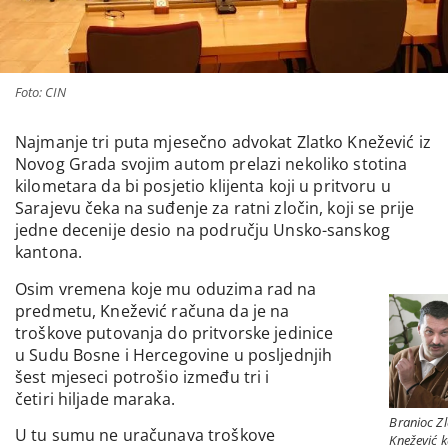
Foto: CIN
Najmanje tri puta mjesečno advokat Zlatko Knežević iz
Novog Grada svojim autom prelazi nekoliko stotina
kilometara da bi posjetio klijenta koji u pritvoru u
Sarajevu čeka na suđenje za ratni zločin, koji se prije
jedne decenije desio na području Unsko-sanskog
kantona.
Osim vremena koje mu oduzima rad na
predmetu, Knežević računa da je na
troškove putovanja do pritvorske jedinice
u Sudu Bosne i Hercegovine u posljednjih
šest mjeseci potrošio između tri i
četiri hiljade maraka.
Branioc Zl
U tu sumu ne uračunava troškove
Knežević 