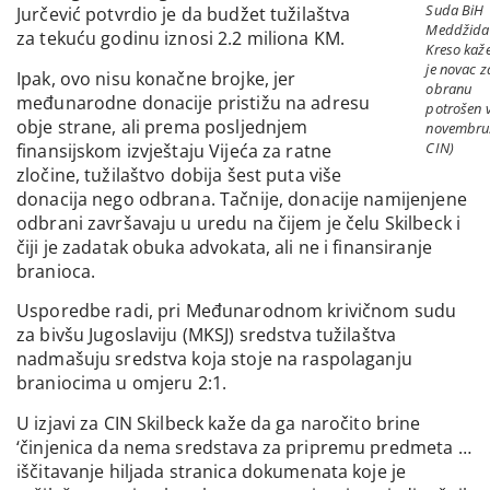
Suda BiH
Jurčević potvrdio je da budžet tužilaštva
Meddžida
za tekuću godinu iznosi 2.2 miliona KM.
Kreso kaž
je novac z
Ipak, ovo nisu konačne brojke, jer
obranu
međunarodne donacije pristižu na adresu
potrošen 
obje strane, ali prema posljednjem
novembru.
CIN)
finansijskom izvještaju Vijeća za ratne
zločine, tužilaštvo dobija šest puta više
donacija nego odbrana. Tačnije, donacije namijenjene
odbrani završavaju u uredu na čijem je čelu Skilbeck i
čiji je zadatak obuka advokata, ali ne i finansiranje
branioca.
Usporedbe radi, pri Međunarodnom krivičnom sudu
za bivšu Jugoslaviju (MKSJ) sredstva tužilaštva
nadmašuju sredstva koja stoje na raspolaganju
braniocima u omjeru 2:1.
U izjavi za CIN Skilbeck kaže da ga naročito brine
‘činjenica da nema sredstava za pripremu predmeta …
iščitavanje hiljada stranica dokumenata koje je