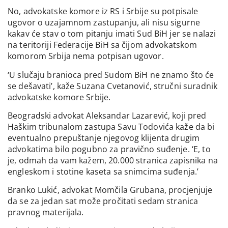
No, advokatske komore iz RS i Srbije su potpisale
ugovor o uzajamnom zastupanju, ali nisu sigurne
kakav će stav o tom pitanju imati Sud BiH jer se nalazi
na teritoriji Federacije BiH sa čijom advokatskom
komorom Srbija nema potpisan ugovor.
‘U slučaju branioca pred Sudom BiH ne znamo što će
se dešavati’, kaže Suzana Cvetanović, stručni suradnik
advokatske komore Srbije.
Beogradski advokat Aleksandar Lazarević, koji pred
Haškim tribunalom zastupa Savu Todovića kaže da bi
eventualno prepuštanje njegovog klijenta drugim
advokatima bilo pogubno za pravično suđenje. ‘E, to
je, odmah da vam kažem, 20.000 stranica zapisnika na
engleskom i stotine kaseta sa snimcima suđenja.’
Branko Lukić, advokat Momčila Grubana, procjenjuje
da se za jedan sat može pročitati sedam stranica
pravnog materijala.