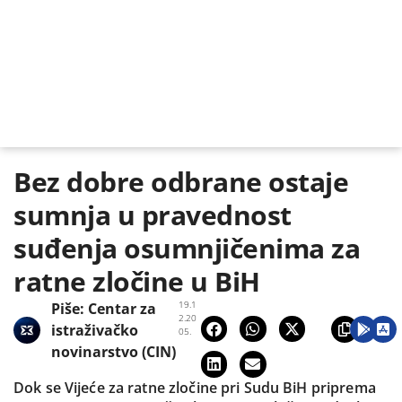
Bez dobre odbrane ostaje
sumnja u pravednost
suđenja osumnjičenima za
ratne zločine u BiH
19.1
Piše:
Centar za
2.20
istraživačko
05.
novinarstvo (CIN)
Dok se Vijeće za ratne zločine pri Sudu BiH priprema