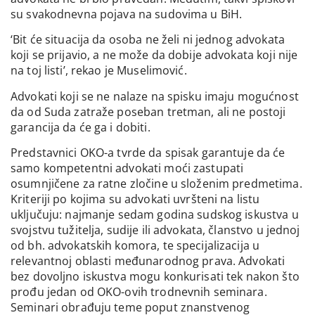
su svakodnevna pojava na sudovima u BiH.
‘Bit će situacija da osoba ne želi ni jednog advokata
koji se prijavio, a ne može da dobije advokata koji nije
na toj listi’, rekao je Muselimović.
Advokati koji se ne nalaze na spisku imaju mogućnost
da od Suda zatraže poseban tretman, ali ne postoji
garancija da će ga i dobiti.
Predstavnici OKO-a tvrde da spisak garantuje da će
samo kompetentni advokati moći zastupati
osumnjičene za ratne zločine u složenim predmetima.
Kriteriji po kojima su advokati uvršteni na listu
uključuju: najmanje sedam godina sudskog iskustva u
svojstvu tužitelja, sudije ili advokata, članstvo u jednoj
od bh. advokatskih komora, te specijalizacija u
relevantnoj oblasti međunarodnog prava. Advokati
bez dovoljno iskustva mogu konkurisati tek nakon što
prođu jedan od OKO-ovih trodnevnih seminara.
Seminari obrađuju teme poput znanstvenog