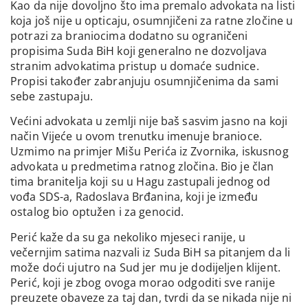
Kao da nije dovoljno što ima premalo advokata na listi
koja još nije u opticaju, osumnjičeni za ratne zločine u
potrazi za braniocima dodatno su ograničeni
propisima Suda BiH koji generalno ne dozvoljava
stranim advokatima pristup u domaće sudnice.
Propisi također zabranjuju osumnjičenima da sami
sebe zastupaju.
Većini advokata u zemlji nije baš sasvim jasno na koji
način Vijeće u ovom trenutku imenuje branioce.
Uzmimo na primjer Mišu Perića iz Zvornika, iskusnog
advokata u predmetima ratnog zločina. Bio je član
tima branitelja koji su u Hagu zastupali jednog od
vođa SDS-a, Radoslava Brđanina, koji je između
ostalog bio optužen i za genocid.
Perić kaže da su ga nekoliko mjeseci ranije, u
večernjim satima nazvali iz Suda BiH sa pitanjem da li
može doći ujutro na Sud jer mu je dodijeljen klijent.
Perić, koji je zbog ovoga morao odgoditi sve ranije
preuzete obaveze za taj dan, tvrdi da se nikada nije ni