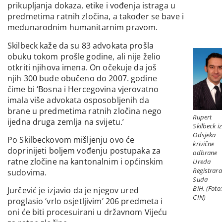
prikupljanja dokaza, etike i vođenja istraga u
predmetima ratnih zločina, a također se bave i
međunarodnim humanitarnim pravom.
Skilbeck kaže da su 83 advokata prošla
obuku tokom prošle godine, ali nije želio
otkriti njihova imena. On očekuje da još
njih 300 bude obučeno do 2007. godine
čime bi ‘Bosna i Hercegovina vjerovatno
imala više advokata osposobljenih da
brane u predmetima ratnih zločina nego
Rupert
ijedna druga zemlja na svijetu.’
Skilbeck iz
Odsjeka
Po Skilbeckovom mišljenju ovo će
krivične
doprinijeti boljem vođenju postupaka za
odbrane
ratne zločine na kantonalnim i općinskim
Ureda
Registrara
sudovima.
Suda
BiH. (Foto:
Jurčević je izjavio da je njegov ured
CIN)
proglasio ‘vrlo osjetljivim’ 206 predmeta i
oni će biti procesuirani u državnom Vijeću