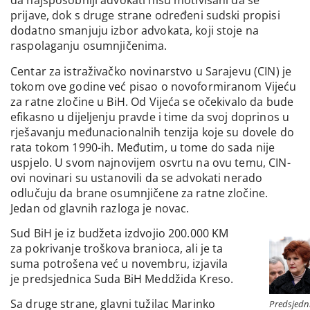
da najsposobniji advokati nisu motivisani da se
prijave, dok s druge strane određeni sudski propisi
dodatno smanjuju izbor advokata, koji stoje na
raspolaganju osumnjičenima.
Centar za istraživačko novinarstvo u Sarajevu (CIN) je
tokom ove godine već pisao o novoformiranom Vijeću
za ratne zločine u BiH. Od Vijeća se očekivalo da bude
efikasno u dijeljenju pravde i time da svoj doprinos u
rješavanju međunacionalnih tenzija koje su dovele do
rata tokom 1990-ih. Međutim, u tome do sada nije
uspjelo. U svom najnovijem osvrtu na ovu temu, CIN-
ovi novinari su ustanovili da se advokati nerado
odlučuju da brane osumnjičene za ratne zločine.
Jedan od glavnih razloga je novac.
Sud BiH je iz budžeta izdvojio 200.000 KM
za pokrivanje troškova branioca, ali je ta
suma potrošena već u novembru, izjavila
je predsjednica Suda BiH Meddžida Kreso.
Sa druge strane, glavni tužilac Marinko
Predsjedn