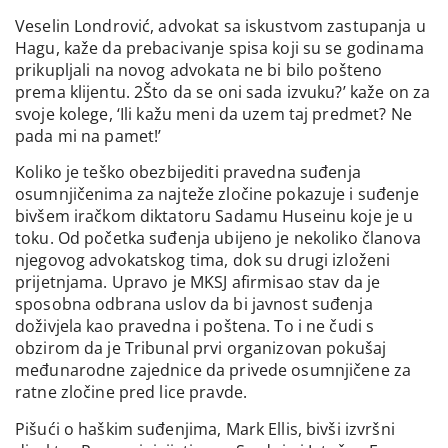
Veselin Londrović, advokat sa iskustvom zastupanja u
Hagu, kaže da prebacivanje spisa koji su se godinama
prikupljali na novog advokata ne bi bilo pošteno
prema klijentu. 2Što da se oni sada izvuku?’ kaže on za
svoje kolege, ‘Ili kažu meni da uzem taj predmet? Ne
pada mi na pamet!’
Koliko je teško obezbijediti pravedna suđenja
osumnjičenima za najteže zločine pokazuje i suđenje
bivšem iračkom diktatoru Sadamu Huseinu koje je u
toku. Od početka suđenja ubijeno je nekoliko članova
njegovog advokatskog tima, dok su drugi izloženi
prijetnjama. Upravo je MKSJ afirmisao stav da je
sposobna odbrana uslov da bi javnost suđenja
doživjela kao pravedna i poštena. To i ne čudi s
obzirom da je Tribunal prvi organizovan pokušaj
međunarodne zajednice da privede osumnjičene za
ratne zločine pred lice pravde.
Pišući o haškim suđenjima, Mark Ellis, bivši izvršni