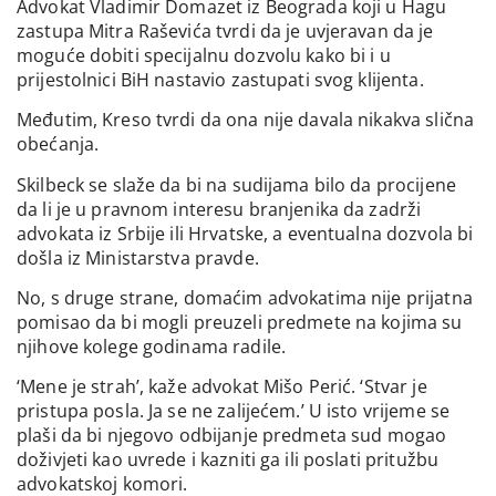
Advokat Vladimir Domazet iz Beograda koji u Hagu
zastupa Mitra Raševića tvrdi da je uvjeravan da je
moguće dobiti specijalnu dozvolu kako bi i u
prijestolnici BiH nastavio zastupati svog klijenta.
Međutim, Kreso tvrdi da ona nije davala nikakva slična
obećanja.
Skilbeck se slaže da bi na sudijama bilo da procijene
da li je u pravnom interesu branjenika da zadrži
advokata iz Srbije ili Hrvatske, a eventualna dozvola bi
došla iz Ministarstva pravde.
No, s druge strane, domaćim advokatima nije prijatna
pomisao da bi mogli preuzeli predmete na kojima su
njihove kolege godinama radile.
‘Mene je strah’, kaže advokat Mišo Perić. ‘Stvar je
pristupa posla. Ja se ne zalijećem.’ U isto vrijeme se
plaši da bi njegovo odbijanje predmeta sud mogao
doživjeti kao uvrede i kazniti ga ili poslati pritužbu
advokatskoj komori.