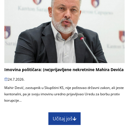
Imovina političara: (ne)prijavljene nekretnine Mahira Devića
24.7.2026.
Mahir Dević, zastupnik u Skupštini KS, nije poštovao državni zakon, ali jeste
kantonalni, pa je svoju imovinu uredno prijavljivao Uredu za borbu protiv
korupcije...
Učitaj još