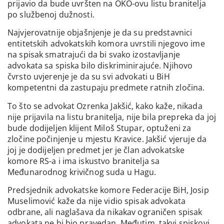
prijavio da bude uvršten na OKO-ovu listu branitelja
po službenoj dužnosti.
Najvjerovatnije objašnjenje je da su predstavnici
entitetskih advokatskih komora uvrstili njegovo ime
na spisak smatrajući da bi svako izostavljanje
advokata sa spiska bilo diskriminirajuće. Njihovo
čvrsto uvjerenje je da su svi advokati u BiH
kompetentni da zastupaju predmete ratnih zločina.
To što se advokat Ozrenka Jakšić, kako kaže, nikada
nije prijavila na listu branitelja, nije bila prepreka da joj
bude dodijeljen klijent Miloš Stupar, optuženi za
zločine počinjenje u mjestu Kravice. Jakšić vjeruje da
joj je dodijeljen predmet jer je član advokatske
komore RS-a i ima iskustvo branitelja sa
Međunarodnog krivičnog suda u Hagu.
Predsjednik advokatske komore Federacije BiH, Josip
Muselimović kaže da nije vidio spisak advokata
odbrane, ali naglašava da nikakav ograničen spisak
advokata ne bi bio pravedan. Međutim, takvi spiskovi