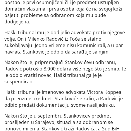
postao je prvi osumnjičeni čiji je predmet ustupljen
domaćim vlastima i prva osoba koja će na svojoj koži
osjetiti probleme sa odbranom koja mu bude
dodijeljena.
Haški tribunal mu je dodijelio advokata protiv njegove
volje. On i Milenko Radović iz Foče se stalno
sukobljavaju. Jedno vrijeme nisu komunicirali, a u par
navrata Stanković je odbio da sarađuje sa njim.
Nakon što je, pripremajući Stankovićevu odbranu,
Radović potrošio 8.000 dolara više nego što je smio, te
je odbio vratiti novac, Haški tribunal ga je je
suspendirao.
Haški tribunal je imenovao advokata Victora Koppea
da preuzme predmet. Stanković se žalio, a Radović je
odbio predati dokumentaciju svome naslijedniku.
Nakon što je u septembru Stankovićev predmet
proslijeđen u Sarajevo, situacija sa odbranom se
ponovo mijenja. Stanković traži Radovića, a Sud BiH