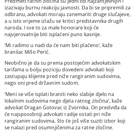
Predmeti ratnih zločina su jedni od najzahtjevnijih i
izazivaju burnu reakciju javnosti. Da bi se pripremili za
odbranu, advokati moraju zanemariti druge slučajeve,
a u isto vrijeme izlažu se kritici predstavnika drugih
naroda. I sve to za male honorare koji će
najvjerovatnije biti isplaćeni puno kasnije.
‘Mi radimo u nadi da će nam biti plaćeno’, kaže
branilac Mišo Perić.
Neobično je da su prema postojećim advokatskim
tarifama u bolju poziciju dovedeni advokati koji
zastupaju klijente pred niže rangiranim sudovima,
nego oni pred državnim sudom.
‘Meni se više isplati braniti neko slabije djelo na
lokalnim sudovima nego djela ratnog zločina’, kaže
advokat Dragan Gotovac iz Zvornika. On predviđa da
će najsposobniji advokati radije ostati pri niže
rangiranim sudovima, što će još više suziti izbor koji
se nalazi pred osumnjičenima za ratne zločine.