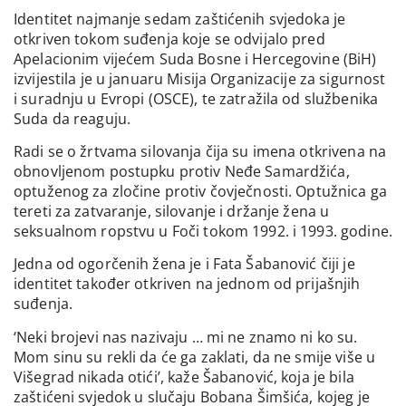
Identitet najmanje sedam zaštićenih svjedoka je
otkriven tokom suđenja koje se odvijalo pred
Apelacionim vijećem Suda Bosne i Hercegovine (BiH)
izvijestila je u januaru Misija Organizacije za sigurnost
i suradnju u Evropi (OSCE), te zatražila od službenika
Suda da reaguju.
Radi se o žrtvama silovanja čija su imena otkrivena na
obnovljenom postupku protiv Neđe Samardžića,
optuženog za zločine protiv čovječnosti. Optužnica ga
tereti za zatvaranje, silovanje i držanje žena u
seksualnom ropstvu u Foči tokom 1992. i 1993. godine.
Jedna od ogorčenih žena je i Fata Šabanović čiji je
identitet također otkriven na jednom od prijašnjih
suđenja.
‘Neki brojevi nas nazivaju … mi ne znamo ni ko su.
Mom sinu su rekli da će ga zaklati, da ne smije više u
Višegrad nikada otići’, kaže Šabanović, koja je bila
zaštićeni svjedok u slučaju Bobana Šimšića, kojeg je