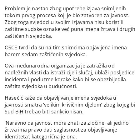
Problem je nastao zbog upotrebe izjava snimljenih
tokom prvog procesa koji je bio zatvoren za javnost.
Zbog toga svjedoci u svojim izjavama nisu koristili
zaštitne sudske oznake već puna imena žrtava i drugih
zaštićenih svjedoka.
OSCE tvrdi da su na tim snimcima objavljena imena
barem sedam zaštićenih svjedoka.
Ova međunarodna organizacija je zatražila od
nadležnih vlasti da istraži cijeli slučaj, ublaži posljedice
incidenta i poduzme korake kako bi se obezbijedila
zaštita svjedoka u budućnosti.
Hasečić kaže da objavljivanje imena svjedoka u
javnosti smatra ‘velikim krivičnim djelom’ zbog kojeg bi
Sud BiH trebao biti sankcionisan.
‘Naravno da javnost mora znati za zločine, ali jedino
žrtva ima pravo dati saglasnost za objavljivanje
identiteta’, kategorična je ona.