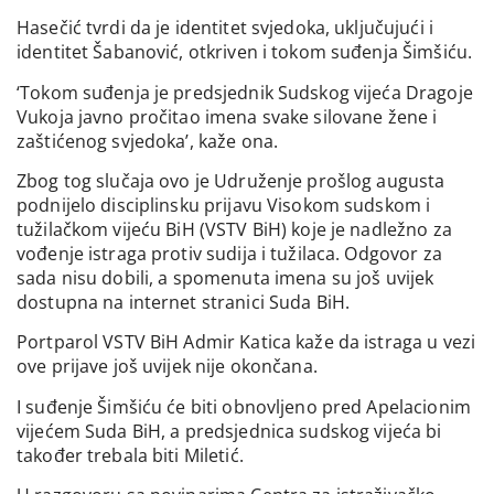
Hasečić tvrdi da je identitet svjedoka, uključujući i
identitet Šabanović, otkriven i tokom suđenja Šimšiću.
‘Tokom suđenja je predsjednik Sudskog vijeća Dragoje
Vukoja javno pročitao imena svake silovane žene i
zaštićenog svjedoka’, kaže ona.
Zbog tog slučaja ovo je Udruženje prošlog augusta
podnijelo disciplinsku prijavu Visokom sudskom i
tužilačkom vijeću BiH (VSTV BiH) koje je nadležno za
vođenje istraga protiv sudija i tužilaca. Odgovor za
sada nisu dobili, a spomenuta imena su još uvijek
dostupna na internet stranici Suda BiH.
Portparol VSTV BiH Admir Katica kaže da istraga u vezi
ove prijave još uvijek nije okončana.
I suđenje Šimšiću će biti obnovljeno pred Apelacionim
vijećem Suda BiH, a predsjednica sudskog vijeća bi
također trebala biti Miletić.