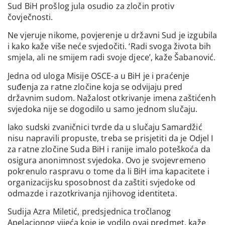
Sud BiH prošlog jula osudio za zločin protiv
čovječnosti.
Ne vjeruje nikome, povjerenje u državni Sud je izgubila
i kako kaže više neće svjedočiti. ‘Radi svoga života bih
smjela, ali ne smijem radi svoje djece’, kaže Šabanović.
Jedna od uloga Misije OSCE-a u BiH je i praćenje
suđenja za ratne zločine koja se odvijaju pred
državnim sudom. Nažalost otkrivanje imena zaštićenh
svjedoka nije se dogodilo u samo jednom slučaju.
Iako sudski zvaničnici tvrde da u slučaju Samardžić
nisu napravili propuste, treba se prisjetiti da je Odjel I
za ratne zločine Suda BiH i ranije imalo poteškoća da
osigura anonimnost svjedoka. Ovo je svojevremeno
pokrenulo raspravu o tome da li BiH ima kapacitete i
organizacijsku sposobnost da zaštiti svjedoke od
odmazde i razotkrivanja njihovog identiteta.
Sudija Azra Miletić, predsjednica tročlanog
Apelacionog vijeća koje je vodilo ovaj predmet, kaže