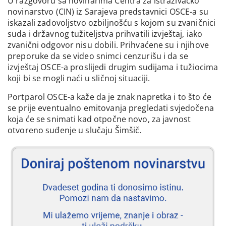
U razgovoru sa novinarima Centra za istraživačko
novinarstvo (CIN) iz Sarajeva predstavnici OSCE-a su
iskazali zadovoljstvo ozbiljnošću s kojom su zvaničnici
suda i državnog tužiteljstva prihvatili izvještaj, iako
zvanični odgovor nisu dobili. Prihvaćene su i njihove
preporuke da se video snimci cenzurišu i da se
izvještaj OSCE-a proslijedi drugim sudijama i tužiocima
koji bi se mogli naći u sličnoj situaciji.
Portparol OSCE-a kaže da je znak napretka i to što će
se prije eventualno emitovanja pregledati svjedočena
koja će se snimati kad otpočne novo, za javnost
otvoreno suđenje u slučaju Šimšič.