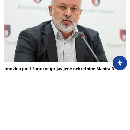
Imovina političara: (ne)prijavljene nekretnine Mahira Devića
24.7.2026.
Mahir Dević, zastupnik u Skupštini KS, nije poštovao državni zakon, ali jeste
kantonalni, pa je svoju imovinu uredno prijavljivao Uredu za borbu protiv
korupcije...
Učitaj još