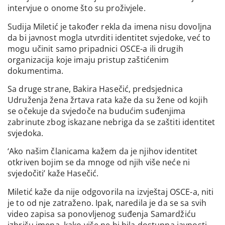
intervjue o onome što su proživjele.
Sudija Miletić je također rekla da imena nisu dovoljna
da bi javnost mogla utvrditi identitet svjedoke, već to
mogu učinit samo pripadnici OSCE-a ili drugih
organizacija koje imaju pristup zaštićenim
dokumentima.
Sa druge strane, Bakira Hasečić, predsjednica
Udruženja žena žrtava rata kaže da su žene od kojih
se očekuje da svjedoče na budućim suđenjima
zabrinute zbog iskazane nebriga da se zaštiti identitet
svjedoka.
‘Ako našim članicama kažem da je njihov identitet
otkriven bojim se da mnoge od njih više neće ni
svjedočiti’ kaže Hasečić.
Miletić kaže da nije odgovorila na izvještaj OSCE-a, niti
je to od nje zatraženo. Ipak, naredila je da se sa svih
video zapisa sa ponovljenog suđenja Samardžiću
izbrišu imena, kako više ne bi bila dostupna javnosti.