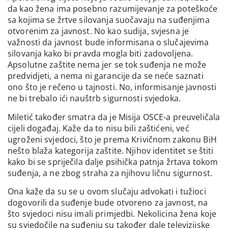
da kao žena ima posebno razumijevanje za poteškoće
sa kojima se žrtve silovanja suočavaju na suđenjima
otvorenim za javnost. No kao sudija, svjesna je
važnosti da javnost bude informisana o slučajevima
silovanja kako bi pravda mogla biti zadovoljena.
Apsolutne zaštite nema jer se tok suđenja ne može
predvidjeti, a nema ni garancije da se neće saznati
ono što je rečeno u tajnosti. No, informisanje javnosti
ne bi trebalo ići nauštrb sigurnosti svjedoka.
Miletić također smatra da je Misija OSCE-a preuveličala
cijeli događaj. Kaže da to nisu bili zaštićeni, već
ugroženi svjedoci, što je prema Krivičnom zakonu BiH
nešto blaža kategorija zaštite. Njihov identitet se štiti
kako bi se spriječila dalje psihička patnja žrtava tokom
suđenja, a ne zbog straha za njihovu ličnu sigurnost.
Ona kaže da su se u ovom slučaju advokati i tužioci
dogovorili da suđenje bude otvoreno za javnost, na
što svjedoci nisu imali primjedbi. Nekolicina žena koje
su svjedočile na suđenju su također dale televizijske