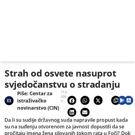
Strah od osvete nasuprot
svjedočanstvu o stradanju
11.5.
Piše:
Centar za
200
istraživačko
7.
novinarstvo (CIN)
Da li su sudije državnog suda napravile propust kada
su na suđenju otvorenom za javnost dopustili da se
pročitaju imena žena silovanih tokom rata u Foči? Dok