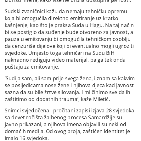
Sudski zvaničnici kažu da nemaju tehničku opremu
koja bi omogućila direktno emitiranje uz kratko
kašnjenje, kao što je praksa Suda u Hagu. Na taj način
bi se postiglo da suđenje bude otvoreno za javnost, a
pauza u emitovanju bi omogućila tehničkom osoblju
da cenzuriše dijelove koji bi eventualno mogli ugroziti
svjedoke. Umjesto toga tehničari na Sudu BiH
naknadno rediguju video materijal, pa ga tek onda
puštaju za emitovanje.
‘Sudija sam, ali sam prije svega žena, i znam sa kakvim
se posljedicama nose žene i njihova djeca kad javnost
sazna da su bile žrtve silovanja. I mi činimo sve da ih
zaštitimo od dodatnih trauma’, kaže Miletić.
Snimci svjedočena i pročitani zapisi izjava 28 svjedoka
sa devet ročišta žalbenog procesa Samardžije su
javno prikazani, a njihova imena objavili su neki od
domaćih medija. Od ovog broja, zaštićen identitet je
imalo 16 svjedoka.