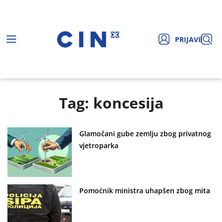
PRIJAVI
Tag: koncesija
Glamočani gube zemlju zbog privatnog
vjetroparka
Pomoćnik ministra uhapšen zbog mita