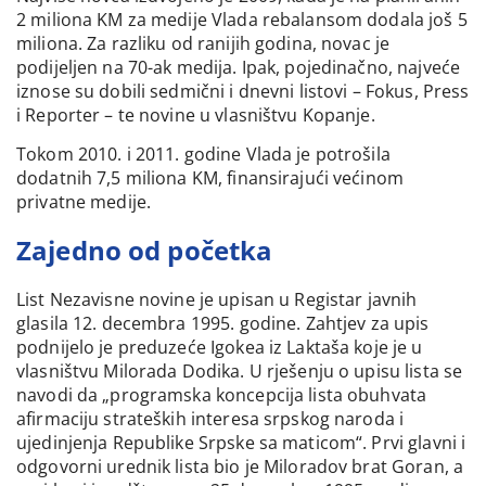
2 miliona KM za medije Vlada rebalansom dodala još 5
miliona. Za razliku od ranijih godina, novac je
podijeljen na 70-ak medija. Ipak, pojedinačno, najveće
iznose su dobili sedmični i dnevni listovi – Fokus, Press
i Reporter – te novine u vlasništvu Kopanje.
Tokom 2010. i 2011. godine Vlada je potrošila
dodatnih 7,5 miliona KM, finansirajući većinom
privatne medije.
Zajedno od početka
List Nezavisne novine je upisan u Registar javnih
glasila 12. decembra 1995. godine. Zahtjev za upis
podnijelo je preduzeće Igokea iz Laktaša koje je u
vlasništvu Milorada Dodika. U rješenju o upisu lista se
navodi da „programska koncepcija lista obuhvata
afirmaciju strateških interesa srpskog naroda i
ujedinjenja Republike Srpske sa maticom“. Prvi glavni i
odgovorni urednik lista bio je Miloradov brat Goran, a