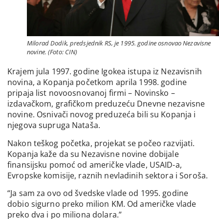
Milorad Dodik, predsjednik RS, je 1995. godine osnovao Nezavisne
novine. (Foto: CIN)
Krajem jula 1997. godine Igokea istupa iz Nezavisnih
novina, a Kopanja početkom aprila 1998. godine
pripaja list novoosnovanoj firmi – Novinsko –
izdavačkom, grafičkom preduzeću Dnevne nezavisne
novine. Osnivači novog preduzeća bili su Kopanja i
njegova supruga Nataša.
Nakon teškog početka, projekat se počeo razvijati.
Kopanja kaže da su Nezavisne novine dobijale
finansijsku pomoć od američke vlade, USAID-a,
Evropske komisije, raznih nevladinih sektora i Soroša.
“Ja sam za ovo od švedske vlade od 1995. godine
dobio sigurno preko milion KM. Od američke vlade
preko dva i po miliona dolara.”