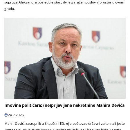
supruga Aleksandra posjeduje stan, dvije garaže i poslovni prostor u ovom
gradu.
Imovina političara: (ne)prijavljene nekretnine Mahira Devića
24.7.2026.
Mahir Dević, zastupnik u Skupštini KS, nije poštovao državni zakon, ali jeste
kantonalni, pa je svoju imovinu uredno prijavljivao Uredu za borbu protiv