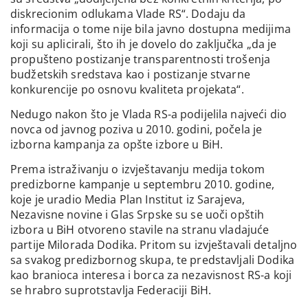
diskrecionim odlukama Vlade RS“. Dodaju da
informacija o tome nije bila javno dostupna medijima
koji su aplicirali, što ih je dovelo do zaključka „da je
propušteno postizanje transparentnosti trošenja
budžetskih sredstava kao i postizanje stvarne
konkurencije po osnovu kvaliteta projekata“.
Nedugo nakon što je Vlada RS-a podijelila najveći dio
novca od javnog poziva u 2010. godini, počela je
izborna kampanja za opšte izbore u BiH.
Prema istraživanju o izvještavanju medija tokom
predizborne kampanje u septembru 2010. godine,
koje je uradio Media Plan Institut iz Sarajeva,
Nezavisne novine i Glas Srpske su se uoči opštih
izbora u BiH otvoreno stavile na stranu vladajuće
partije Milorada Dodika. Pritom su izvještavali detaljno
sa svakog predizbornog skupa, te predstavljali Dodika
kao branioca interesa i borca za nezavisnost RS-a koji
se hrabro suprotstavlja Federaciji BiH.