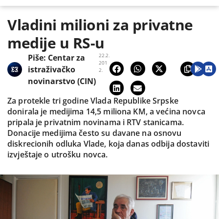
Vladini milioni za privatne
medije u RS-u
22.2.
Piše:
Centar za
201
istraživačko
2.
novinarstvo (CIN)
Za protekle tri godine Vlada Republike Srpske
donirala je medijima 14,5 miliona KM, a većina novca
pripala je privatnim novinama i RTV stanicama.
Donacije medijima često su davane na osnovu
diskrecionih odluka Vlade, koja danas odbija dostaviti
izvještaje o utrošku novca.