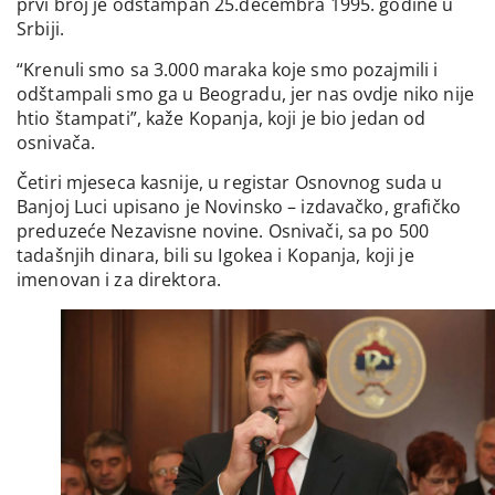
prvi broj je odštampan 25.decembra 1995. godine u
Srbiji.
“Krenuli smo sa 3.000 maraka koje smo pozajmili i
odštampali smo ga u Beogradu, jer nas ovdje niko nije
htio štampati”, kaže Kopanja, koji je bio jedan od
osnivača.
Četiri mjeseca kasnije, u registar Osnovnog suda u
Banjoj Luci upisano je Novinsko – izdavačko, grafičko
preduzeće Nezavisne novine. Osnivači, sa po 500
tadašnjih dinara, bili su Igokea i Kopanja, koji je
imenovan i za direktora.