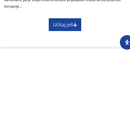
korupcije...
Učitaj još
O nama
Impressum
Skupština
Godišnji izvještaj
Nagrade
Kontakti
Preuzimanje sadržaja Centra za istraživačko
novinarstvo dopušteno je uz obavezno navođenje
izvora www.cin.ba