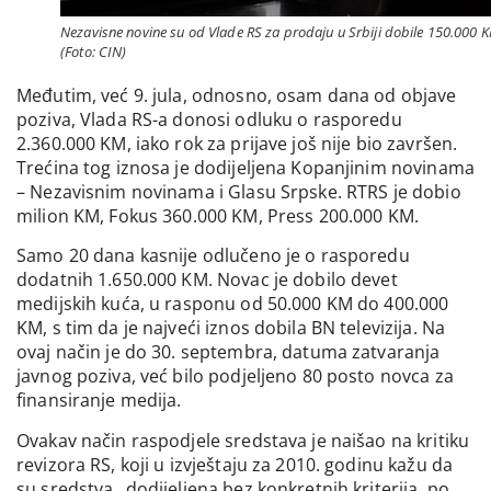
Nezavisne novine su od Vlade RS za prodaju u Srbiji dobile 150.000 
(Foto: CIN)
Međutim, već 9. jula, odnosno, osam dana od objave
poziva, Vlada RS-a donosi odluku o rasporedu
2.360.000 KM, iako rok za prijave još nije bio završen.
Trećina tog iznosa je dodijeljena Kopanjinim novinama
– Nezavisnim novinama i Glasu Srpske. RTRS je dobio
milion KM, Fokus 360.000 KM, Press 200.000 KM.
Samo 20 dana kasnije odlučeno je o rasporedu
dodatnih 1.650.000 KM. Novac je dobilo devet
medijskih kuća, u rasponu od 50.000 KM do 400.000
KM, s tim da je najveći iznos dobila BN televizija. Na
ovaj način je do 30. septembra, datuma zatvaranja
javnog poziva, već bilo podjeljeno 80 posto novca za
finansiranje medija.
Ovakav način raspodjele sredstava je naišao na kritiku
revizora RS, koji u izvještaju za 2010. godinu kažu da
su sredstva „dodijeljena bez konkretnih kriterija, po