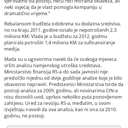
vjerovatno da postoji, neću reći moralna obaveza, ali
neki osjećaj da je vlast pomogla kompaniju u
dramatično vrijeme.”
Rebalansom budžeta odobrena su dodatna sredstva,
no na kraju 2011. godine ostalo je nepotrošenih 2,3
miliona KM. Vlada je u budžetu za 2012. godinu
planirala potrošiti 1,4 miliona KM za sufinansiranje
medija.
Mada su u ugovorima naveli da će svakoga mjeseca
vršiti analizu namjenskog utroška sredstava,
Ministarstvo finansija RS-a do sada javnosti nije
predočilo nijednu od dvije godišnje analize koje je bilo
obavezno napraviti. Predstavnici Ministarstva tvrde da
postoji analiza za 2009. godinu, ali novinarima CIN-a
nisu dozvolili uvid, uprkos nekoliko puta ponovljenom
zahtjevu. Ured za reviziju RS-a, međutim, u svom
izvještaju navodi da ova analiza, kao ni ona za 2010.
godinu, ne postoji.