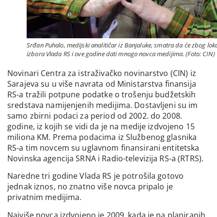
Srđan Puhalo, medijski analitičar iz Banjaluke, smatra da će zbog lok
izbora Vlada RS i ove godine dati mnogo novca medijima. (Foto: CIN)
Novinari Centra za istraživačko novinarstvo (CIN) iz
Sarajeva su u više navrata od Ministarstva finansija
RS-a tražili potpune podatke o trošenju budžetskih
sredstava namijenjenih medijima. Dostavljeni su im
samo zbirni podaci za period od 2002. do 2008.
godine, iz kojih se vidi da je na medije izdvojeno 15
miliona KM. Prema podacima iz Službenog glasnika
RS-a tim novcem su uglavnom finansirani entitetska
Novinska agencija SRNA i Radio-televizija RS-a (RTRS).
Naredne tri godine Vlada RS je potrošila gotovo
jednak iznos, no znatno više novca pripalo je
privatnim medijima.
Najviše novca izdvojeno je 2009, kada je na planiranih