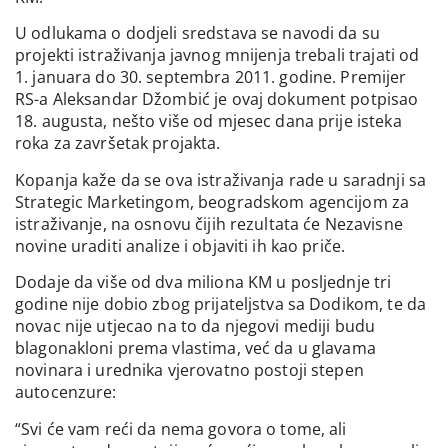
U odlukama o dodjeli sredstava se navodi da su
projekti istraživanja javnog mnijenja trebali trajati od
1. januara do 30. septembra 2011. godine. Premijer
RS-a Aleksandar Džombić je ovaj dokument potpisao
18. augusta, nešto više od mjesec dana prije isteka
roka za završetak projakta.
Kopanja kaže da se ova istraživanja rade u saradnji sa
Strategic Marketingom, beogradskom agencijom za
istraživanje, na osnovu čijih rezultata će Nezavisne
novine uraditi analize i objaviti ih kao priče.
Dodaje da više od dva miliona KM u posljednje tri
godine nije dobio zbog prijateljstva sa Dodikom, te da
novac nije utjecao na to da njegovi mediji budu
blagonakloni prema vlastima, već da u glavama
novinara i urednika vjerovatno postoji stepen
autocenzure:
“Svi će vam reći da nema govora o tome, ali