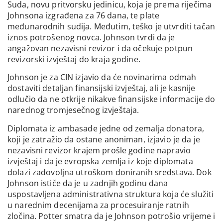
Suda, novu pritvorsku jedinicu, koja je prema riječima
Johnsona izgrađena za 76 dana, te plate
međunarodnih sudija. Međutim, teško je utvrditi tačan
iznos potrošenog novca. Johnson tvrdi da je
angažovan nezavisni revizor i da očekuje potpun
revizorski izvještaj do kraja godine.
Johnson je za CIN izjavio da će novinarima odmah
dostaviti detaljan finansijski izvještaj, ali je kasnije
odlučio da ne otkrije nikakve finansijske informacije do
narednog tromjesečnog izvještaja.
Diplomata iz ambasade jedne od zemalja donatora,
koji je zatražio da ostane anoniman, izjavio je da je
nezavisni revizor krajem prošle godine napravio
izvještaj i da je evropska zemlja iz koje diplomata
dolazi zadovoljna utroškom doniranih sredstava. Dok
Johnson ističe da je u zadnjih godinu dana
uspostavljena administrativna struktura koja će služiti
u narednim decenijama za procesuiranje ratnih
zločina. Potter smatra da je Johnson potrošio vrijeme i