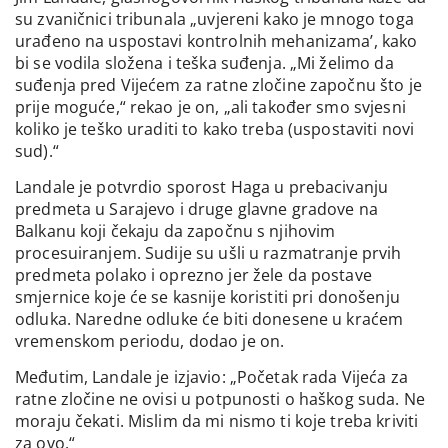
su zvaničnici tribunala „uvjereni kako je mnogo toga
urađeno na uspostavi kontrolnih mehanizama’, kako
bi se vodila složena i teška suđenja. „Mi želimo da
suđenja pred Vijećem za ratne zločine započnu što je
prije moguće,“ rekao je on, „ali također smo svjesni
koliko je teško uraditi to kako treba (uspostaviti novi
sud).“
Landale je potvrdio sporost Haga u prebacivanju
predmeta u Sarajevo i druge glavne gradove na
Balkanu koji čekaju da započnu s njihovim
procesuiranjem. Sudije su ušli u razmatranje prvih
predmeta polako i oprezno jer žele da postave
smjernice koje će se kasnije koristiti pri donošenju
odluka. Naredne odluke će biti donesene u kraćem
vremenskom periodu, dodao je on.
Međutim, Landale je izjavio: „Početak rada Vijeća za
ratne zločine ne ovisi u potpunosti o haškog suda. Ne
moraju čekati. Mislim da mi nismo ti koje treba kriviti
za ovo.“