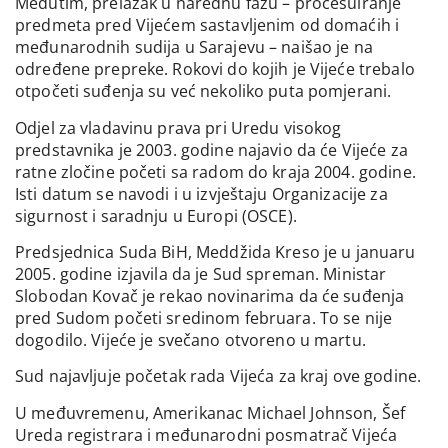
Međutim, prelazak u narednu fazu – procesuiranje
predmeta pred Vijećem sastavljenim od domaćih i
međunarodnih sudija u Sarajevu – naišao je na
određene prepreke. Rokovi do kojih je Vijeće trebalo
otpočeti suđenja su već nekoliko puta pomjerani.
Odjel za vladavinu prava pri Uredu visokog
predstavnika je 2003. godine najavio da će Vijeće za
ratne zločine početi sa radom do kraja 2004. godine.
Isti datum se navodi i u izvještaju Organizacije za
sigurnost i saradnju u Europi (OSCE).
Predsjednica Suda BiH, Meddžida Kreso je u januaru
2005. godine izjavila da je Sud spreman. Ministar
Slobodan Kovač je rekao novinarima da će suđenja
pred Sudom početi sredinom februara. To se nije
dogodilo. Vijeće je svečano otvoreno u martu.
Sud najavljuje početak rada Vijeća za kraj ove godine.
U međuvremenu, Amerikanac Michael Johnson, Šef
Ureda registrara i međunarodni posmatrač Vijeća