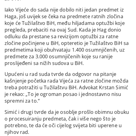
Iako Vijeće do sada nije dobilo niti jedan predmet iz
Haga, još uvijek se čeka na predmete ratnih zločina
koje će Tužilaštvo BiH, među hiljadama optužbi koje
pregleda, prebaciti na ovaj Sud. Kada je Hag donio
odluku da prestane sa revizijom optužbi za ratne
zločine počinjene u BiH, opteretio je Tužilaštvo BiH sa
predmetima koji obuhvataju 1.400 osumnjičenih, uz
predmete za 3.000 osumnjičenih koje su ranije
proslijeđeni sa nižih sudova u BiH.
Upućeni u rad suda tvrde da odgovor na pitanje
kašnjenje početka rada Vijeća za ratne zločine možda
treba potražiti u Tužilaštvu BiH. Advokat Krstan Simić
je rekao: „To je ogroman posao i jednostavno nisu
spremni za to.“
Simić i drugi tvrde da je osoblje prošlo obimnu obuku
o procesuiranju predmeta, čak i više nego što je
potrebno, te da će oči cijelog svijeta biti uperene u
njihov rad.