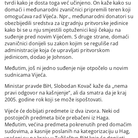
tvrdi kako je dosta toga već učinjeno. On kaže kako su
domaći i međunarodni zvaničnici pripremili teren koji
omogućava rad Vijeća. Npr., međunarodni donatori su
obezbijedili sredstva za izgradnju pritvorske jedinice
kako bi se u nju smjestili optuženici koji čekaju na
suđenje pred novim Vijećem. S druge strane, domaći
zvaničnici donijeli su zakon kojim se reguliše rad
administracije koja će upravljati pritvorskom
jedinicom, dodao je Johnson.
Međutim, još ni jedno suđenje nije otpočelo u novim
sudnicama Vijeća.
Ministar pravde BiH, Slobodan Kovač kaže da „nema
pravi odgovor na kašnjenje“, ali da smatra da je kraj
2005. godine rok koji se može ispoštovati.
Vijeće će dobijati predmete iz dva izvora. Neki od
postojećih predmeta biće prebačeni iz Haga.
Međutim, većina predmeta pokrenutih pred domaćim
sudovima, a kasnije poslanih na kategorizaciju u Hag,
vraćeni su na kraju u Tužilaštvo BiH koje će donijeti