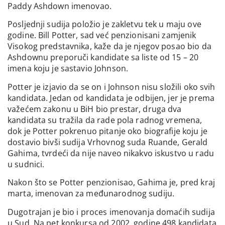
Paddy Ashdown imenovao.
Posljednji sudija položio je zakletvu tek u maju ove
godine. Bill Potter, sad već penzionisani zamjenik
Visokog predstavnika, kaže da je njegov posao bio da
Ashdownu preporuči kandidate sa liste od 15 – 20
imena koju je sastavio Johnson.
Potter je izjavio da se on i Johnson nisu složili oko svih
kandidata. Jedan od kandidata je odbijen, jer je prema
važećem zakonu u BiH bio prestar, druga dva
kandidata su tražila da rade pola radnog vremena,
dok je Potter pokrenuo pitanje oko biografije koju je
dostavio bivši sudija Vrhovnog suda Ruande, Gerald
Gahima, tvrdeći da nije naveo nikakvo iskustvo u radu
u sudnici.
Nakon što se Potter penzionisao, Gahima je, pred kraj
marta, imenovan za međunarodnog sudiju.
Dugotrajan je bio i proces imenovanja domaćih sudija
u Sud. Na pet konkursa od 2002. godine 498 kandidata