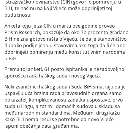
istraživačko novinarstvo (CIN) govori o pomirenju u
BiH, te načinu na koji Vijeće može doprinijeti toj
budućnosti.
Anketa koju je za CIN u martu ove godine proveo
Prism Research, pokazuje da oko 72 procenta građana
BiH ne zna gotovo ništa o Vijeću, te da je stanovništvo
duboko podijeljeno u stavovima oko toga da li će ono
doprinijeti pomirenju među konstitutivnim narodima
u BiH.
Prema toj anketi, 61 posto ispitanika je nezadovoljno
sporošću rada haškog suda i novog Vijeća.
Neki zvaničnici haškog suda i Suda BiH smatraju da je
uspavljujuća brzina rada pravosudnih organa samo
pokazatelj komplikovanosti zadatka uspostave, prvo
suda u Hagu, a zatim i domaćih sudova u skladu sa
međunarodnim standardima. Međutim, drugi kažu
kako BiH nema resurse potrebne da novo Vijeće
ispuni obećanja data građanima.