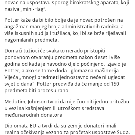
novac na uspostavu sporog birokratskog aparata, koji
naziva „mini-Hag“.
Potter kaže da bi bilo bolje da je novac potrošen na
angažman manjeg broja administrativnih radnika, a
više iskusnih sudija i tužilaca, koji bi se brže riješavali
nagomilanih predmeta.
Domaći tužioci će svakako nerado pristupiti
ponovnom otvaranju predmeta nakon deset i više
godina od kada je navodno djelo počinjeno, izjavio je
Potter, a ako se tome doda i glomazna mašinerija
Vijeća „mnogi predmeti jednostavno neće ni ugledati
svjetlo dana“. Potter predviđa da će manje od 150
predmeta biti procesuirano.
Međutim, Johnson tvrdi da nije čuo niti jednu pritužbu
u vezi sa kašnjenjem ili utroškom sredstava
međunarodnih donatora.
Diplomata EU-a tvrdi da su zemlje donatori imali
realna očekivanja vezano za pročetak uspostave Suda.