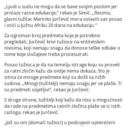
„Ljudi u sudu ne mogu da se bave svojim poslom jer
prolaze razne edukacije,” rekao je Simić. „Recimo,
glavni tužilac Marinko Jurčević mora ostaviti sav posao
i otići u Južnu Afriku 20 dana na edukaciju.“
Za ogroman broj predmeta koje je potrebno
pregledati, Jurčević krivi tužioce na entitetskim
nivoima, koji nemaju snagu da donose teške odluke o
tome koje slučajeve treba procesuirati.
Posao tužioca je da na temelju istrage koju su proveli
za ratni zločin kažu da ovdje nema dokaza, što je
istina za mnoge predmete koji su došli sa nižih
sudova. „Mnogi (tužitelji) nemaju snagu jer se plaše. Ti
su predmeti osjetljivi“, rekao je Jurčević.
S druge strane, tužitelji koji kažu da nisu u mogućnosti
da rade na predmetima ratnih zločina plaše se iz istih
razloga, rekao je Jurčević.
„Još su oni (domaći tužioci) u podsvjesti opterećeni