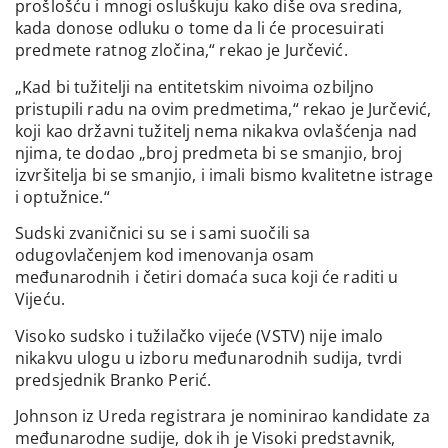
prošlošću i mnogi osluškuju kako diše ova sredina,
kada donose odluku o tome da li će procesuirati
predmete ratnog zločina,“ rekao je Jurčević.
„Kad bi tužitelji na entitetskim nivoima ozbiljno
pristupili radu na ovim predmetima,“ rekao je Jurčević,
koji kao državni tužitelj nema nikakva ovlašćenja nad
njima, te dodao „broj predmeta bi se smanjio, broj
izvršitelja bi se smanjio, i imali bismo kvalitetne istrage
i optužnice.“
Sudski zvaničnici su se i sami suočili sa
odugovlačenjem kod imenovanja osam
međunarodnih i četiri domaća suca koji će raditi u
Vijeću.
Visoko sudsko i tužilačko vijeće (VSTV) nije imalo
nikakvu ulogu u izboru međunarodnih sudija, tvrdi
predsjednik Branko Perić.
Johnson iz Ureda registrara je nominirao kandidate za
međunarodne sudije, dok ih je Visoki predstavnik,