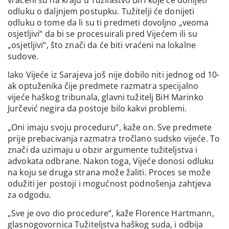
odluku o daljnjem postupku. Tužitelji će donijeti
odluku o tome da li su ti predmeti dovoljno „veoma
osjetljivi“ da bi se procesuirali pred Vijećem ili su
„osjetljivi“, što znači da će biti vraćeni na lokalne
sudove.
Iako Vijeće iz Sarajeva još nije dobilo niti jednog od 10-
ak optuženika čije predmete razmatra specijalno
vijeće haškog tribunala, glavni tužitelj BiH Marinko
Jurčević negira da postoje bilo kakvi problemi.
„Oni imaju svoju proceduru“, kaže on. Sve predmete
prije prebacivanja razmatra tročlano sudsko vijeće. To
znači da uzimaju u obzir argumente tužiteljstva i
advokata odbrane. Nakon toga, Vijeće donosi odluku
na koju se druga strana može žaliti. Proces se može
odužiti jer postoji i mogućnost podnošenja zahtjeva
za odgodu.
„Sve je ovo dio procedure“, kaže Florence Hartmann,
glasnogovornica Tužiteljstva haškog suda, i odbija