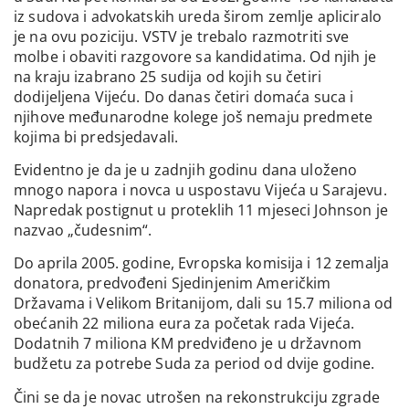
iz sudova i advokatskih ureda širom zemlje apliciralo
je na ovu poziciju. VSTV je trebalo razmotriti sve
molbe i obaviti razgovore sa kandidatima. Od njih je
na kraju izabrano 25 sudija od kojih su četiri
dodijeljena Vijeću. Do danas četiri domaća suca i
njihove međunarodne kolege još nemaju predmete
kojima bi predsjedavali.
Evidentno je da je u zadnjih godinu dana uloženo
mnogo napora i novca u uspostavu Vijeća u Sarajevu.
Napredak postignut u proteklih 11 mjeseci Johnson je
nazvao „čudesnim“.
Do aprila 2005. godine, Evropska komisija i 12 zemalja
donatora, predvođeni Sjedinjenim Američkim
Državama i Velikom Britanijom, dali su 15.7 miliona od
obećanih 22 miliona eura za početak rada Vijeća.
Dodatnih 7 miliona KM predviđeno je u državnom
budžetu za potrebe Suda za period od dvije godine.
Čini se da je novac utrošen na rekonstrukciju zgrade