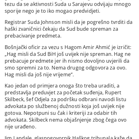
tezu da se aktivnosti Suda u Sarajevu odvijaju mnogo
sporije nego je to iko mogao predvidjeti.
Registrar Suda Johnson misli da je pogrešno tvrditi da
haški zvaničnici čekaju da Sud bude spreman za
prebacivanje predmeta.
Bošnjački oficir za vezu s Hagom Amir Ahmić je izričit:
„Hag misli da Sud BiH još uvijek nije spreman. Hag ne
prebacuje predmete jer ih nismo dovoljno uvjerili da
smo spremni za to. Nema drugog odgovora za ovo.
Hag misli da još nije vrijeme“.
Kao jedan od primjera onoga što treba uraditi, a
predstavlja preduvjet za početak suđenja, Rupert
Skilbeck, šef Odjela za podršku odbrani navodi listu
advokata po službenoj dužnosti koja još uvijek nije
gotova. Nepotpuni su čak i kriteriji za odabir tih
advokata. Skilbeck nema objašnjenje zbog čega ovo
nije urađeno.
Jim Landale, glasnogovornik Haškog tribunala kaže da