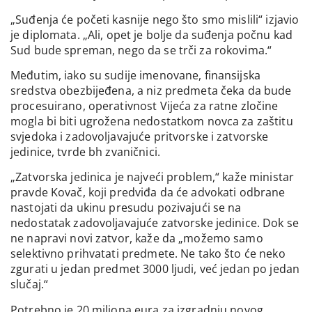
„Suđenja će početi kasnije nego što smo mislili“ izjavio
je diplomata. „Ali, opet je bolje da suđenja počnu kad
Sud bude spreman, nego da se trči za rokovima.“
Međutim, iako su sudije imenovane, finansijska
sredstva obezbijeđena, a niz predmeta čeka da bude
procesuirano, operativnost Vijeća za ratne zločine
mogla bi biti ugrožena nedostatkom novca za zaštitu
svjedoka i zadovoljavajuće pritvorske i zatvorske
jedinice, tvrde bh zvaničnici.
„Zatvorska jedinica je najveći problem,“ kaže ministar
pravde Kovač, koji predviđa da će advokati odbrane
nastojati da ukinu presudu pozivajući se na
nedostatak zadovoljavajuće zatvorske jedinice. Dok se
ne napravi novi zatvor, kaže da „možemo samo
selektivno prihvatati predmete. Ne tako što će neko
zgurati u jedan predmet 3000 ljudi, već jedan po jedan
slučaj.“
Potrebno je 20 miliona eura za izgradnju novog