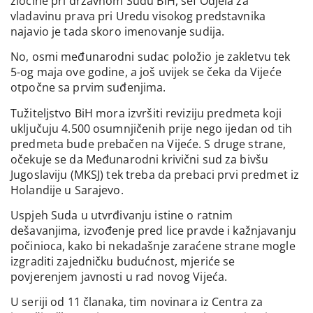
zločine pri državnom Sudu BiH, šef Odjela za
vladavinu prava pri Uredu visokog predstavnika
najavio je tada skoro imenovanje sudija.
No, osmi međunarodni sudac položio je zakletvu tek
5-og maja ove godine, a još uvijek se čeka da Vijeće
otpočne sa prvim suđenjima.
Tužiteljstvo BiH mora izvršiti reviziju predmeta koji
uključuju 4.500 osumnjičenih prije nego ijedan od tih
predmeta bude prebačen na Vijeće. S druge strane,
očekuje se da Međunarodni krivični sud za bivšu
Jugoslaviju (MKSJ) tek treba da prebaci prvi predmet iz
Holandije u Sarajevo.
Uspjeh Suda u utvrđivanju istine o ratnim
dešavanjima, izvođenje pred lice pravde i kažnjavanju
počinioca, kako bi nekadašnje zaraćene strane mogle
izgraditi zajedničku budućnost, mjeriće se
povjerenjem javnosti u rad novog Vijeća.
U seriji od 11 članaka, tim novinara iz Centra za