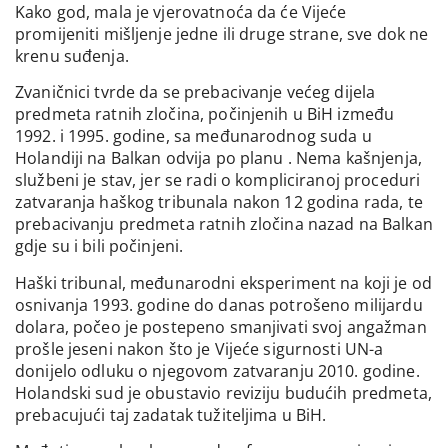
Kako god, mala je vjerovatnoća da će Vijeće
promijeniti mišljenje jedne ili druge strane, sve dok ne
krenu suđenja.
Zvaničnici tvrde da se prebacivanje većeg dijela
predmeta ratnih zločina, počinjenih u BiH između
1992. i 1995. godine, sa međunarodnog suda u
Holandiji na Balkan odvija po planu . Nema kašnjenja,
službeni je stav, jer se radi o kompliciranoj proceduri
zatvaranja haškog tribunala nakon 12 godina rada, te
prebacivanju predmeta ratnih zločina nazad na Balkan
gdje su i bili počinjeni.
Haški tribunal, međunarodni eksperiment na koji je od
osnivanja 1993. godine do danas potrošeno milijardu
dolara, počeo je postepeno smanjivati svoj angažman
prošle jeseni nakon što je Vijeće sigurnosti UN-a
donijelo odluku o njegovom zatvaranju 2010. godine.
Holandski sud je obustavio reviziju budućih predmeta,
prebacujući taj zadatak tužiteljima u BiH.