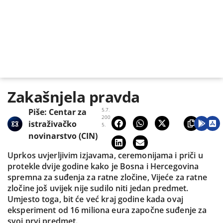
Zakašnjela pravda
5.7.
Piše:
Centar za
200
istraživačko
5.
novinarstvo (CIN)
Uprkos uvjerljivim izjavama, ceremonijama i priči u
protekle dvije godine kako je Bosna i Hercegovina
spremna za suđenja za ratne zločine, Vijeće za ratne
zločine još uvijek nije sudilo niti jedan predmet.
Umjesto toga, bit će već kraj godine kada ovaj
eksperiment od 16 miliona eura započne suđenje za
svoj prvi predmet.