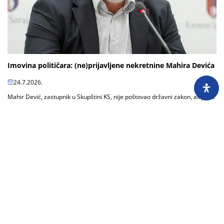
Imovina političara: (ne)prijavljene nekretnine Mahira Devića
24.7.2026.
Mahir Dević, zastupnik u Skupštini KS, nije poštovao državni zakon, ali jeste
kantonalni, pa je svoju imovinu uredno prijavljivao Uredu za borbu protiv
korupcije...