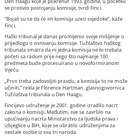
Den Haagu koje je pokrenut 1993. godine, u početku
se protivio postojanju komisije, tvrdi Finci.
“Bojali su se da će im komisija uzeti svjedoke”, kaže
Finci.
Haški tribunal je danas promijenio svoje mišljenje o
prijedlogu o osnivanju komisije. Tužilaštvo haškog
tribunala smatra da ni jedna komisija ne bi trebala
početi sa radom prije nego što najmanje 100
predmeta bude procesuirano u novoformiranom
Vijeću.
„Prvo treba zadovoljiti pravdu, a komisija to ne može
učiniti,“ rekla je Florence Hartman, glasnogovornica
Tužilaštva tribunala u Den Haagu.
Fincijevo udruženje je 2001. godine izradilo nacrt
zakona o komisiji. Međutim, sve se završilo na
upućivanju nacrta Ministarstvu za ljudska prava i
izbjeglice u BiH, koje se obratilo udruženjima za
nestale osobe iz sva tri naroda.