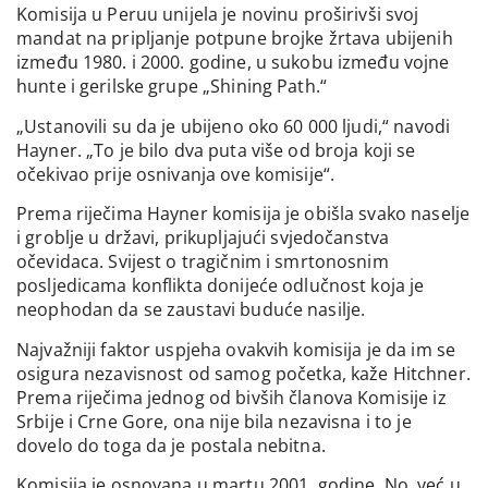
Komisija u Peruu unijela je novinu proširivši svoj
mandat na pripljanje potpune brojke žrtava ubijenih
između 1980. i 2000. godine, u sukobu između vojne
hunte i gerilske grupe „Shining Path.“
„Ustanovili su da je ubijeno oko 60 000 ljudi,“ navodi
Hayner. „To je bilo dva puta više od broja koji se
očekivao prije osnivanja ove komisije“.
Prema riječima Hayner komisija je obišla svako naselje
i groblje u državi, prikupljajući svjedočanstva
očevidaca. Svijest o tragičnim i smrtonosnim
posljedicama konflikta donijeće odlučnost koja je
neophodan da se zaustavi buduće nasilje.
Najvažniji faktor uspjeha ovakvih komisija je da im se
osigura nezavisnost od samog početka, kaže Hitchner.
Prema riječima jednog od bivših članova Komisije iz
Srbije i Crne Gore, ona nije bila nezavisna i to je
dovelo do toga da je postala nebitna.
Komisija je osnovana u martu 2001. godine. No, već u