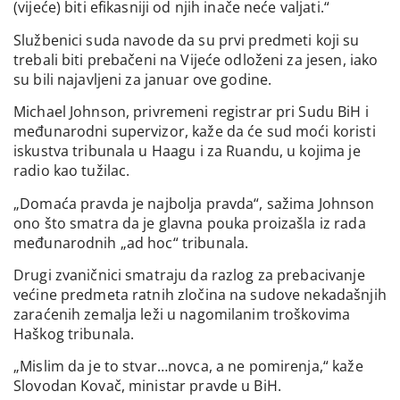
(vijeće) biti efikasniji od njih inače neće valjati.“
Službenici suda navode da su prvi predmeti koji su
trebali biti prebačeni na Vijeće odloženi za jesen, iako
su bili najavljeni za januar ove godine.
Michael Johnson, privremeni registrar pri Sudu BiH i
međunarodni supervizor, kaže da će sud moći koristi
iskustva tribunala u Haagu i za Ruandu, u kojima je
radio kao tužilac.
„Domaća pravda je najbolja pravda“, sažima Johnson
ono što smatra da je glavna pouka proizašla iz rada
međunarodnih „ad hoc“ tribunala.
Drugi zvaničnici smatraju da razlog za prebacivanje
većine predmeta ratnih zločina na sudove nekadašnjih
zaraćenih zemalja leži u nagomilanim troškovima
Haškog tribunala.
„Mislim da je to stvar…novca, a ne pomirenja,“ kaže
Slovodan Kovač, ministar pravde u BiH.