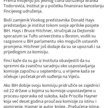
Prema mišljenju još jednog člana udruženja Branka
Todorovića, Institut je u početku finansirao kancelariju
Fincijevog udruženja.
Bivši zamjenik Visokog predstavnika Donald Hays
predstavljao je institut tokom svoje aprilske posjete
BiH. Hays i Bruce Hitchner, stručnjak za Dejtonski
sporazum sa Tufts univerziteta u Boston, vodili su
razgovore u BiH parlamentu oko mogućih ustavnih
promjena. Hitchner još dodaje da su se upoznali i sa
prijedlogom za komisiju.
Finci kaže da su ga iz Instituta obavijestili da su
spremni da zvaničnu saradnju oko uspostavljanja
komisije započnu u septembru, u vrijeme kada se
očekuje i početak prvih suđenja na Vijeću.
Ako BiH dobije svoju komisiju pridružiće se zajednici
od 22 države u kojima su komisije uspostavljene u
procesu oporavka od sukoba, kaže Priscilla Hayner
koja već deset godina proučava komisije za istinu i
pomirenje. Hayner je autor knjige „Prešućene istine,