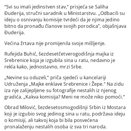
“Svi su imali jedinstven stav,“ prisjeća se Saliha
Đuderija, stručni saradnik u Ministarstvu. „Odbacili su
ideju o osnivanju komisije tvrdeći da je njima jedino
bitno da pronađu članove svojih porodica”, objašnjava
Đuderija.
Većina žrtava nije promijenila svoje mišljenje.
Rufejida Buhić, šezdesetčetverogodišnja majka iz
Srebrenice koja je izgubila sina u ratu, nedavno je
rekla kako, jednostavno, mrzi Srbe.
„Nevine su oduzeli,“ priča sjedeći u kancelariji
Udruženja „Majke enklave Srebrenice i Žepe.“ Na zidu
iza nje zalijepljene su fotografije nestalih iz njenog
gradića. „Kakva komisija? Meni ne može niko pomoći.“
Obrad Milović, šezdesetosmogodišnji Srbin iz Mostara
koji je izgubio svog jedinog sina u ratu, podržava ideju
o komisiji, ali takvoj koja bi bila posvećena
pronalaženju nestalih osoba iz sva tri naroda.