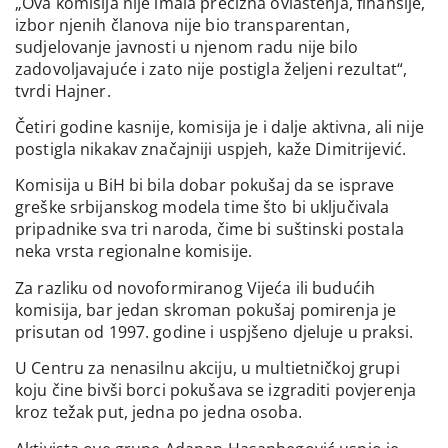
„Ova komisija nije imala precizna ovlaštenja, finansije,
izbor njenih članova nije bio transparentan,
sudjelovanje javnosti u njenom radu nije bilo
zadovoljavajuće i zato nije postigla željeni rezultat“,
tvrdi Hajner.
Četiri godine kasnije, komisija je i dalje aktivna, ali nije
postigla nikakav značajniji uspjeh, kaže Dimitrijević.
Komisija u BiH bi bila dobar pokušaj da se isprave
greške srbijanskog modela time što bi uključivala
pripadnike sva tri naroda, čime bi suštinski postala
neka vrsta regionalne komisije.
Za razliku od novoformiranog Vijeća ili budućih
komisija, bar jedan skroman pokušaj pomirenja je
prisutan od 1997. godine i uspjšeno djeluje u praksi.
U Centru za nenasilnu akciju, u multietničkoj grupi
koju čine bivši borci pokušava se izgraditi povjerenja
kroz težak put, jedna po jedna osoba.