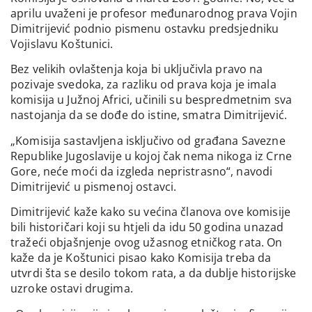
aprilu uvaženi je profesor međunarodnog prava Vojin
Dimitrijević podnio pismenu ostavku predsjedniku
Vojislavu Koštunici.
Bez velikih ovlaštenja koja bi uključivla pravo na
pozivaje svedoka, za razliku od prava koja je imala
komisija u Južnoj Africi, učinili su bespredmetnim sva
nastojanja da se dođe do istine, smatra Dimitrijević.
„Komisija sastavljena isključivo od građana Savezne
Republike Jugoslavije u kojoj čak nema nikoga iz Crne
Gore, neće moći da izgleda nepristrasno“, navodi
Dimitrijević u pismenoj ostavci.
Dimitrijević kaže kako su većina članova ove komisije
bili historičari koji su htjeli da idu 50 godina unazad
tražeći objašnjenje ovog užasnog etničkog rata. On
kaže da je Koštunici pisao kako Komisija treba da
utvrdi šta se desilo tokom rata, a da dublje historijske
uzroke ostavi drugima.