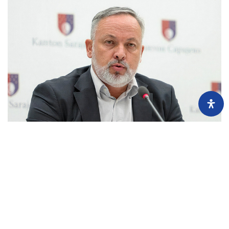
Imovina političara: (ne)prijavljene nekretnine Mahira Devića
24.7.2026.
Mahir Dević, zastupnik u Skupštini KS, nije poštovao državni zakon, ali jeste
kantonalni, pa je svoju imovinu uredno prijavljivao Uredu za borbu protiv
korupcije...