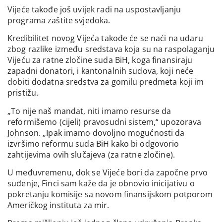
Vijeće takođe još uvijek radi na uspostavljanju
programa zaštite svjedoka.
Kredibilitet novog Vijeća takođe će se naći na udaru
zbog razlike između sredstava koja su na raspolaganju
Vijeću za ratne zločine suda BiH, koga finansiraju
zapadni donatori, i kantonalnih sudova, koji neće
dobiti dodatna sredstva za gomilu predmeta koji im
pristižu.
„To nije naš mandat, niti imamo resurse da
reformišemo (cijeli) pravosudni sistem,“ upozorava
Johnson. „Ipak imamo dovoljno mogućnosti da
izvršimo reformu suda BiH kako bi odgovorio
zahtijevima ovih slučajeva (za ratne zločine).
U međuvremenu, dok se Vijeće bori da započne prvo
suđenje, Finci sam kaže da je obnovio inicijativu o
pokretanju komisije sa novom finansijskom potporom
Američkog instituta za mir.