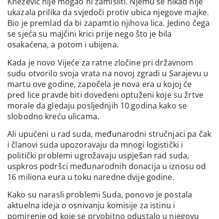
Knežević nije mogao ni zamisliti. Njemu se nikad nije
ukazala prilika da svjedoči protiv ubica njegove majke.
Bio je premlad da bi zapamtio njihova lica. Jedino čega
se sjeća su majčini krici prije nego što je bila
osakaćena, a potom i ubijena.
Kada je novo Vijeće za ratne zločine pri državnom
sudu otvorilo svoja vrata na novoj zgradi u Sarajevu u
martu ove godine, započela je nova era u kojoj će
pred lice pravde biti dovedeni optuženi koje su žrtve
morale da gledaju posljednjih 10 godina kako se
slobodno kreću ulicama.
Ali upućeni u rad suda, međunarodni stručnjaci pa čak
i članovi suda upozoravaju da mnogi logistički i
politički problemi ugrožavaju uspješan rad suda,
uspkros podršci međunarodnih donacija u iznosu od
16 miliona eura u toku naredne dvije godine.
Kako su narasli problemi Suda, ponovo je postala
aktuelna ideja o osnivanju komisije za istinu i
pomirenje od koje se prvobitno odustalo u njegovu