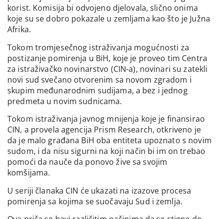
korist. Komisija bi odvojeno djelovala, slično onima
koje su se dobro pokazale u zemljama kao što je Južna
Afrika.
Tokom tromjesečnog istraživanja mogućnosti za
postizanje pomirenja u BiH, koje je proveo tim Centra
za istraživačko novinarstvo (CIN-a), novinari su zatekli
novi sud svečano otvorenim sa novom zgradom i
skupim međunarodnim sudijama, a bez i jednog
predmeta u novim sudnicama.
Tokom istraživanja javnog mnijenja koje je finansirao
CIN, a provela agencija Prism Research, otkriveno je
da je malo građana BiH oba entiteta upoznato s novim
sudom, i da nisu sigurni na koji način bi im on trebao
pomoći da nauče da ponovo žive sa svojim
komšijama.
U seriji članaka CIN će ukazati na izazove procesa
pomirenja sa kojima se suočavaju Sud i zemlja.
Ova priča se bavi različitim načinima da se stigne do