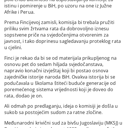
istinu i pomirenje u BiH, po uzoru na one iz Južne
Afrike i Perua.
Prema Fincijevoj zamisli, komisija bi trebala pružiti
priliku svim žrtvama rata da dobrovoljno iznesu
sopstvene priče na svjedočenjima otvorenim za
javnost, i tako doprinesu sagledavanju proteklog rata
u cjelini.
Finci je rekao da bi se od materijala prikupljenog na
osnovu pet do sedam hiljada svjedočanstava,
napravio konačni izvještaj koji bi postao osnova
zajedničke istorije naroda BiH. Ovakva istorija bi se
podučavala u školama štiteći buduće generacije od
poremećenog sistema vrijednosti koji je doveo do
rata, dodao je on.
Ali odmah po predlaganju, ideja o komisiji je došla u
sukob sa postojećim sudom za ratne zločine.
Međunarodni krivični sud za bivšu Jugoslaviju (MKSJ) u