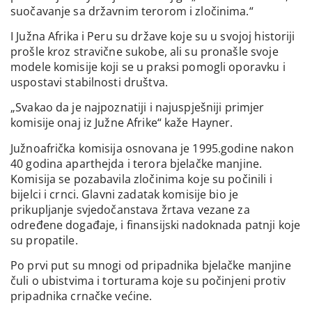
suočavanje sa državnim terorom i zločinima.“
I Južna Afrika i Peru su države koje su u svojoj historiji
prošle kroz stravične sukobe, ali su pronašle svoje
modele komisije koji se u praksi pomogli oporavku i
uspostavi stabilnosti društva.
„Svakao da je najpoznatiji i najuspješniji primjer
komisije onaj iz Južne Afrike“ kaže Hayner.
Južnoafrička komisija osnovana je 1995.godine nakon
40 godina aparthejda i terora bjelačke manjine.
Komisija se pozabavila zločinima koje su počinili i
bijelci i crnci. Glavni zadatak komisije bio je
prikupljanje svjedočanstava žrtava vezane za
određene događaje, i finansijski nadoknada patnji koje
su propatile.
Po prvi put su mnogi od pripadnika bjelačke manjine
čuli o ubistvima i torturama koje su počinjeni protiv
pripadnika crnačke većine.