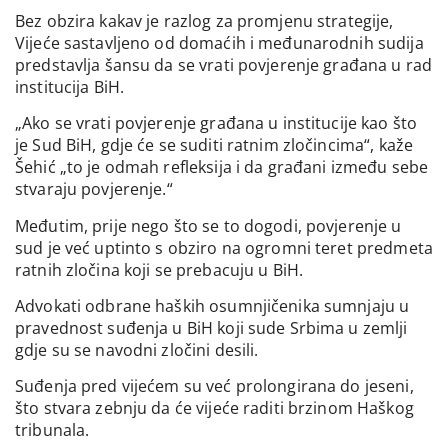
Bez obzira kakav je razlog za promjenu strategije,
Vijeće sastavljeno od domaćih i međunarodnih sudija
predstavlja šansu da se vrati povjerenje građana u rad
institucija BiH.
„Ako se vrati povjerenje građana u institucije kao što
je Sud BiH, gdje će se suditi ratnim zločincima“, kaže
Šehić „to je odmah refleksija i da građani između sebe
stvaraju povjerenje.“
Međutim, prije nego što se to dogodi, povjerenje u
sud je već uptinto s obziro na ogromni teret predmeta
ratnih zločina koji se prebacuju u BiH.
Advokati odbrane haških osumnjičenika sumnjaju u
pravednost suđenja u BiH koji sude Srbima u zemlji
gdje su se navodni zločini desili.
Suđenja pred vijećem su već prolongirana do jeseni,
što stvara zebnju da će vijeće raditi brzinom Haškog
tribunala.