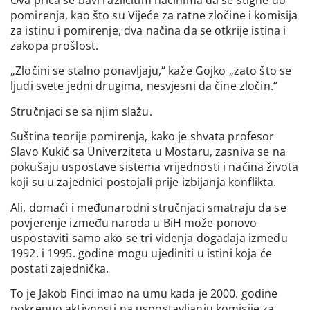
pomirenja, kao što su Vijeće za ratne zločine i komisija
za istinu i pomirenje, dva načina da se otkrije istina i
zakopa prošlost.
„Zločini se stalno ponavljaju,“ kaže Gojko „zato što se
ljudi svete jedni drugima, nesvjesni da čine zločin.“
Stručnjaci se sa njim slažu.
Suština teorije pomirenja, kako je shvata profesor
Slavo Kukić sa Univerziteta u Mostaru, zasniva se na
pokušaju uspostave sistema vrijednosti i načina života
koji su u zajednici postojali prije izbijanja konflikta.
Ali, domaći i međunarodni stručnjaci smatraju da se
povjerenje između naroda u BiH može ponovo
uspostaviti samo ako se tri viđenja događaja između
1992. i 1995. godine mogu ujediniti u istini koja će
postati zajednička.
To je Jakob Finci imao na umu kada je 2000. godine
pokrenuo aktivnosti na uspostavljanju komisije za