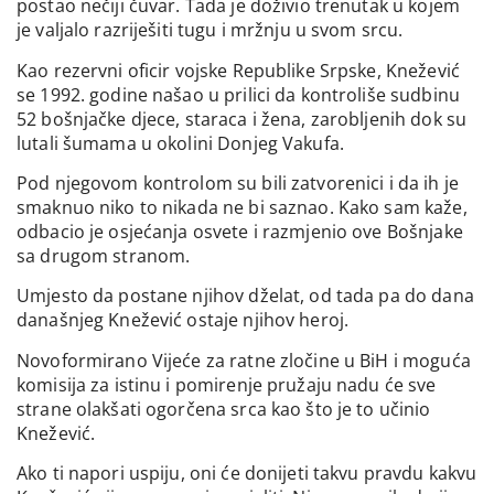
postao nečiji čuvar. Tada je doživio trenutak u kojem
je valjalo razriješiti tugu i mržnju u svom srcu.
Kao rezervni oficir vojske Republike Srpske, Knežević
se 1992. godine našao u prilici da kontroliše sudbinu
52 bošnjačke djece, staraca i žena, zarobljenih dok su
lutali šumama u okolini Donjeg Vakufa.
Pod njegovom kontrolom su bili zatvorenici i da ih je
smaknuo niko to nikada ne bi saznao. Kako sam kaže,
odbacio je osjećanja osvete i razmjenio ove Bošnjake
sa drugom stranom.
Umjesto da postane njihov dželat, od tada pa do dana
današnjeg Knežević ostaje njihov heroj.
Novoformirano Vijeće za ratne zločine u BiH i moguća
komisija za istinu i pomirenje pružaju nadu će sve
strane olakšati ogorčena srca kao što je to učinio
Knežević.
Ako ti napori uspiju, oni će donijeti takvu pravdu kakvu