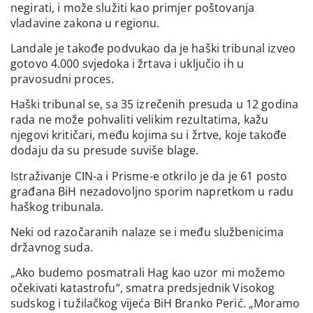
negirati, i može služiti kao primjer poštovanja
vladavine zakona u regionu.
Landale je takođe podvukao da je haški tribunal izveo
gotovo 4.000 svjedoka i žrtava i uključio ih u
pravosudni proces.
Haški tribunal se, sa 35 izrečenih presuda u 12 godina
rada ne može pohvaliti velikim rezultatima, kažu
njegovi kritičari, među kojima su i žrtve, koje takođe
dodaju da su presude suviše blage.
Istraživanje CIN-a i Prisme-e otkrilo je da je 61 posto
građana BiH nezadovoljno sporim napretkom u radu
haškog tribunala.
Neki od razočaranih nalaze se i među službenicima
državnog suda.
„Ako budemo posmatrali Hag kao uzor mi možemo
očekivati katastrofu“, smatra predsjednik Visokog
sudskog i tužilačkog vijeća BiH Branko Perić. „Moramo