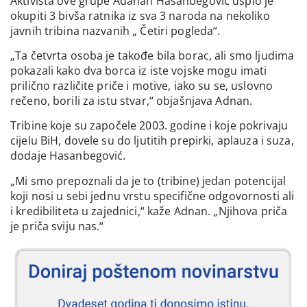
Aktivista ove grupe Adanan Hasanbegović uspio je
okupiti 3 bivša ratnika iz sva 3 naroda na nekoliko
javnih tribina nazvanih „ Četiri pogleda“.
„Ta četvrta osoba je takođe bila borac, ali smo ljudima
pokazali kako dva borca iz iste vojske mogu imati
prilično različite priče i motive, iako su se, uslovno
rečeno, borili za istu stvar,“ objašnjava Adnan.
Tribine koje su započele 2003. godine i koje pokrivaju
cijelu BiH, dovele su do ljutitih prepirki, aplauza i suza,
dodaje Hasanbegović.
„Mi smo prepoznali da je to (tribine) jedan potencijal
koji nosi u sebi jednu vrstu specifične odgovornosti ali
i kredibiliteta u zajednici,“ kaže Adnan. „Njihova priča
je priča sviju nas.“