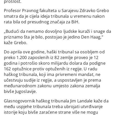
prošlost.
Profesor Pravnog fakulteta u Sarajevu Zdravko Grebo
smatra da je cijela ideja tribunala u vremenu nakon
rata bila od presudnog značaja za BiH.
„Budući da nemamo dovoljno ljudske kuraži i snage da
priznamo šta je bilo, postojao je jedino Den Haag,“
kaže Grebo.
Do aprila ove godine, haški tribunal sa osobljem od
preko 1.200 zaposlenih iz 82 zemlje proveo je 12
godina i potrošio skoro milijardu dolara da podigne
162 optužnice protiv optuženih iz regije. U radu
haškog tribunala, koji ima privremeni mandat, ne
učestvuju sudije iz regije, a uspostavljen je prema
međunarodnom zakonu umjesto zakona zemalja
bivše Jugoslavije.
Glasnogovornik haškog tribunala Jim Landale kaže da
među uspjehe tribunala treba ubrojati utvrđivanje
istorije koju bivše zaraćene strane više ne mogu