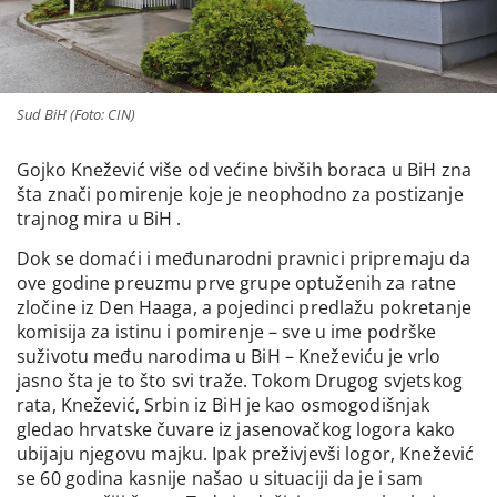
Sud BiH (Foto: CIN)
Gojko Knežević više od većine bivših boraca u BiH zna
šta znači pomirenje koje je neophodno za postizanje
trajnog mira u BiH .
Dok se domaći i međunarodni pravnici pripremaju da
ove godine preuzmu prve grupe optuženih za ratne
zločine iz Den Haaga, a pojedinci predlažu pokretanje
komisija za istinu i pomirenje – sve u ime podrške
suživotu među narodima u BiH – Kneževiću je vrlo
jasno šta je to što svi traže. Tokom Drugog svjetskog
rata, Knežević, Srbin iz BiH je kao osmogodišnjak
gledao hrvatske čuvare iz jasenovačkog logora kako
ubijaju njegovu majku. Ipak preživjevši logor, Knežević
se 60 godina kasnije našao u situaciji da je i sam