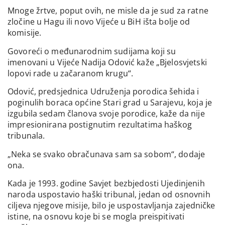
Mnoge žrtve, poput ovih, ne misle da je sud za ratne
zločine u Hagu ili novo Vijeće u BiH išta bolje od
komisije.
Govoreći o međunarodnim sudijama koji su
imenovani u Vijeće Nadija Odović kaže „Bjelosvjetski
lopovi rade u začaranom krugu“.
Odović, predsjednica Udruženja porodica šehida i
poginulih boraca općine Stari grad u Sarajevu, koja je
izgubila sedam članova svoje porodice, kaže da nije
impresionirana postignutim rezultatima haškog
tribunala.
„Neka se svako obračunava sam sa sobom“, dodaje
ona.
Kada je 1993. godine Savjet bezbjedosti Ujedinjenih
naroda uspostavio haški tribunal, jedan od osnovnih
ciljeva njegove misije, bilo je uspostavljanja zajedničke
istine, na osnovu koje bi se mogla preispitivati