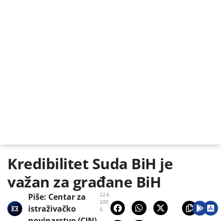
Kredibilitet Suda BiH je
važan za građane BiH
22.6.
Piše:
Centar za
200
istraživačko
5.
novinarstvo (CIN)