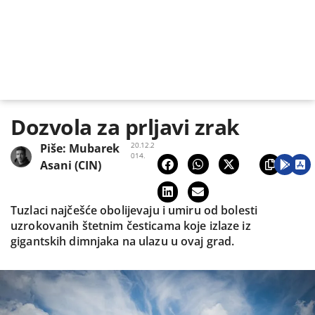
Dozvola za prljavi zrak
20.12.2
Piše:
Mubarek
014.
Asani (CIN)
Tuzlaci najčešće obolijevaju i umiru od bolesti
uzrokovanih štetnim česticama koje izlaze iz
gigantskih dimnjaka na ulazu u ovaj grad.