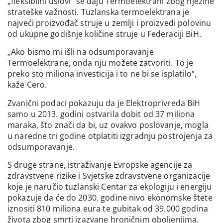
„fleksibilni uslovi“ se daju Termoelektrani zbog njezine
strateške važnosti. Tuzlanska termoelektrana je
najveći proizvođač struje u zemlji i proizvedi polovinu
od ukupne godišnje količine struje u Federaciji BiH.
„Ako bismo mi išli na odsumporavanje
Termoelektrane, onda nju možete zatvoriti. To je
preko sto miliona investicija i to ne bi se isplatilo“,
kaže Cero.
Zvanični podaci pokazuju da je Elektroprivreda BiH
samo u 2013. godini ostvarila dobit od 37 miliona
maraka, što znači da bi, uz ovakvo poslovanje, mogla
u naredne tri godine otplatiti izgradnju postrojenja za
odsumporavanje.
S druge strane, istraživanje Evropske agencije za
zdravstvene rizike i Svjetske zdravstvene organizacije
koje je naručio tuzlanski Centar za ekologiju i energiju
pokazuje da će do 2030. godine nivo ekonomske štete
iznositi 810 miliona eura te gubitak od 39.000 godina
života zbog smrti izazvane hroničnim oboljenjima.