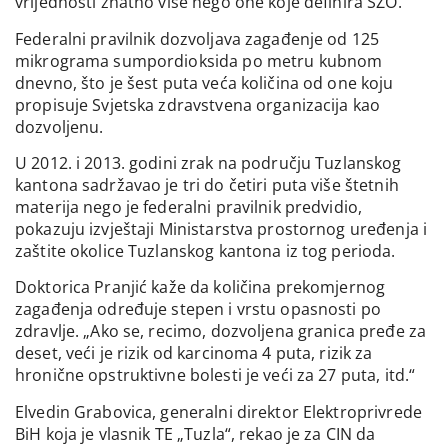
vrijednosti znatno više nego one koje definira SZO.
Federalni pravilnik dozvoljava zagađenje od 125
mikrograma sumpordioksida po metru kubnom
dnevno, što je šest puta veća količina od one koju
propisuje Svjetska zdravstvena organizacija kao
dozvoljenu.
U 2012. i 2013. godini zrak na području Tuzlanskog
kantona sadržavao je tri do četiri puta više štetnih
materija nego je federalni pravilnik predvidio,
pokazuju izvještaji Ministarstva prostornog uređenja i
zaštite okolice Tuzlanskog kantona iz tog perioda.
Doktorica Pranjić kaže da količina prekomjernog
zagađenja određuje stepen i vrstu opasnosti po
zdravlje. „Ako se, recimo, dozvoljena granica pređe za
deset, veći je rizik od karcinoma 4 puta, rizik za
hronične opstruktivne bolesti je veći za 27 puta, itd.“
Elvedin Grabovica, generalni direktor Elektroprivrede
BiH koja je vlasnik TE „Tuzla“, rekao je za CIN da