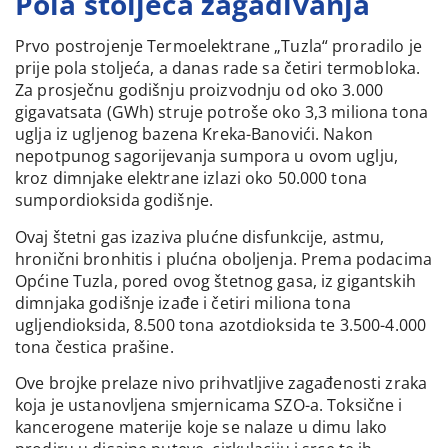
Pola stoljeća zagađivanja
Prvo postrojenje Termoelektrane „Tuzla“ proradilo je
prije pola stoljeća, a danas rade sa četiri termobloka.
Za prosječnu godišnju proizvodnju od oko 3.000
gigavatsata (GWh) struje potroše oko 3,3 miliona tona
uglja iz ugljenog bazena Kreka-Banovići. Nakon
nepotpunog sagorijevanja sumpora u ovom uglju,
kroz dimnjake elektrane izlazi oko 50.000 tona
sumpordioksida godišnje.
Ovaj štetni gas izaziva plućne disfunkcije, astmu,
hronični bronhitis i plućna oboljenja. Prema podacima
Općine Tuzla, pored ovog štetnog gasa, iz gigantskih
dimnjaka godišnje izađe i četiri miliona tona
ugljendioksida, 8.500 tona azotdioksida te 3.500-4.000
tona čestica prašine.
Ove brojke prelaze nivo prihvatljive zagađenosti zraka
koja je ustanovljena smjernicama SZO-a. Toksične i
kancerogene materije koje se nalaze u dimu lako