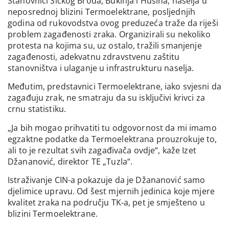
Stanovnici Šićkog Broda, Bukinja i Husina, naselja u
neposrednoj blizini Termoelektrane, posljednjih
godina od rukovodstva ovog preduzeća traže da riješi
problem zagađenosti zraka. Organizirali su nekoliko
protesta na kojima su, uz ostalo, tražili smanjenje
zagađenosti, adekvatnu zdravstvenu zaštitu
stanovništva i ulaganje u infrastrukturu naselja.
Međutim, predstavnici Termoelektrane, iako svjesni da
zagađuju zrak, ne smatraju da su isključivi krivci za
crnu statistiku.
„Ja bih mogao prihvatiti tu odgovornost da mi imamo
egzaktne podatke da Termoelektrana prouzrokuje to,
ali to je rezultat svih zagađivača ovdje“, kaže Izet
Džananović, direktor TE „Tuzla“.
Istraživanje CIN-a pokazuje da je Džananović samo
djelimice upravu. Od šest mjernih jedinica koje mjere
kvalitet zraka na području TK-a, pet je smješteno u
blizini Termoelektrane.