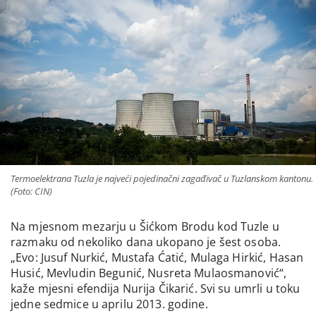
Termoelektrana Tuzla je najveći pojedinačni zagađivač u Tuzlanskom kantonu.
(Foto: CIN)
Na mjesnom mezarju u Šićkom Brodu kod Tuzle u
razmaku od nekoliko dana ukopano je šest osoba.
„Evo: Jusuf Nurkić, Mustafa Ćatić, Mulaga Hirkić, Hasan
Husić, Mevludin Begunić, Nusreta Mulaosmanović“,
kaže mjesni efendija Nurija Čikarić. Svi su umrli u toku
jedne sedmice u aprilu 2013. godine.