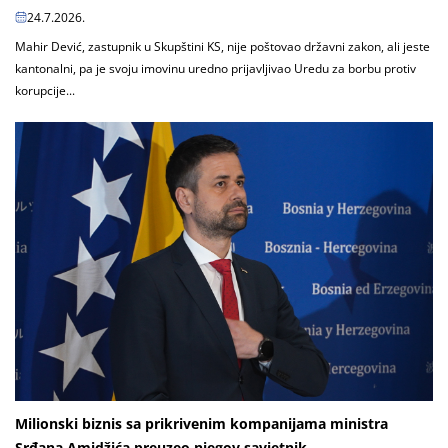
24.7.2026.
Mahir Dević, zastupnik u Skupštini KS, nije poštovao državni zakon, ali jeste
kantonalni, pa je svoju imovinu uredno prijavljivao Uredu za borbu protiv
korupcije...
Milionski biznis sa prikrivenim kompanijama ministra
Srđana Amidžića preuzeo njegov savjetnik