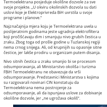
Termoelektrana posjeduje okolišne dozvole za sve
svoje projekte. „U okviru okolinskih dozvola su dati
uslovi koje je Elektroprivreda BiH uvrstila u svoje
programe i planove.“
Najznačajnija mjera koju je Termoelektrana uvela u
poslijeratnim godinama jeste ugradnja elektrofiltera
koji pročišćavaju dim i smanjuju nivo grubih čestica u
zraku. Zbog toga od prošle godine u Tuzlanskoj regiji
nema crnog snijega. Ali, od krupnijih su opasnije sitne
čestice, jer lakše prodiru u organizam putem disanja.
Nivo sitnih čestica u zraku smanjio bi se procesom
odsumporavanja, ali Ministarstvo okoliša i turizma
FBiH Termoelektranu ne obavezuje da vrši
odsumporavanje. Predstavnici Ministarstva s kojima
su razgovarali novinari CIN konstatuju da
Termoelektrana nema postrojenje za
odsumporavanje, ali da ispunjava uslove za dobivanje
okolišne dozvole, jer „ne ugrožava okoliš“.