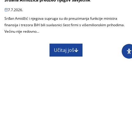
7.7.2026.
Srđan Amidžić i njegova supruga su do preuzimanja funkcije ministra
finansija i trezora BiH bili suvlasnici šest firmi s višemilionskim prihodima.
Većinu nije redovno...
Učitaj još
O nama
Impressum
Skupština
Godišnji izvještaj
Nagrade
Kontakti