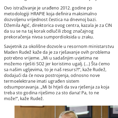
Ovo istraživanje je urađeno 2012. godine po
metodologiji HRAPIE koja definira maksimalno
dozvoljenu vrijednost čestica na dnevnoj bazi.
Džemila Agić, direktorica ovog centra, kazala je za CIN
da su se na taj korak odlučili zbog značajnog
prekoračenja nivoa sumpordioksida u zraku.
Savjetnik za okolišne dozvole u resornom ministarstvu
Maden Rudež kaže da je za rješavanje ovih problema
potrebno vrijeme. „Mi u sadašnjim uvjetima ne
možemo riješiti SO2 jer koristimo ugalj. (…) Šta ćemo
sa našim ugljevima, to je naš resurs?!“, kaže Rudež,
dodajući da će nova postrojenja, odnosno nove
termoelektrane imati ugrađen sistem
odsumporavanja. „Mi bi htjeli da sva rješenja za koja
treba sto godina riješimo za sto dana! Pa, to ne
može!“, kaže Rudež.