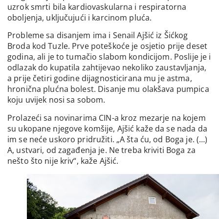
uzrok smrti bila kardiovaskularna i respiratorna
oboljenja, uključujući i karcinom pluća.
Probleme sa disanjem ima i Senail Ajšić iz Šićkog
Broda kod Tuzle. Prve poteškoće je osjetio prije deset
godina, ali je to tumačio slabom kondicijom. Poslije je i
odlazak do kupatila zahtijevao nekoliko zaustavljanja,
a prije četiri godine dijagnosticirana mu je astma,
hronična plućna bolest. Disanje mu olakšava pumpica
koju uvijek nosi sa sobom.
Prolazeći sa novinarima CIN-a kroz mezarje na kojem
su ukopane njegove komšije, Ajšić kaže da se nada da
im se neće uskoro pridružiti. „A šta ću, od Boga je. (…)
A, ustvari, od zagađenja je. Ne treba kriviti Boga za
nešto što nije kriv“, kaže Ajšić.