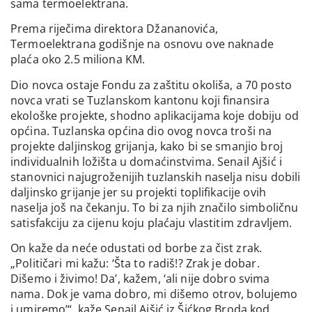
sama termoelektrana.
Prema riječima direktora Džananovića,
Termoelektrana godišnje na osnovu ove naknade
plaća oko 2.5 miliona KM.
Dio novca ostaje Fondu za zaštitu okoliša, a 70 posto
novca vrati se Tuzlanskom kantonu koji finansira
ekološke projekte, shodno aplikacijama koje dobiju od
općina. Tuzlanska općina dio ovog novca troši na
projekte daljinskog grijanja, kako bi se smanjio broj
individualnih ložišta u domaćinstvima. Senail Ajšić i
stanovnici najugroženijih tuzlanskih naselja nisu dobili
daljinsko grijanje jer su projekti toplifikacije ovih
naselja još na čekanju. To bi za njih značilo simboličnu
satisfakciju za cijenu koju plaćaju vlastitim zdravljem.
On kaže da neće odustati od borbe za čist zrak.
„Političari mi kažu: ‘Šta to radiš!? Zrak je dobar.
Dišemo i živimo! Da’, kažem, ‘ali nije dobro svima
nama. Dok je vama dobro, mi dišemo otrov, bolujemo
i umiremo’“, kaže Senail Ajšić iz Šićkog Broda kod