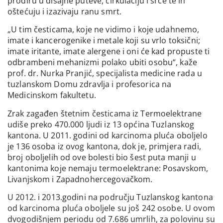
prodiru u disajne puteve, cirkulaciju i srce te ih
oštećuju i izazivaju ranu smrt.
„U tim česticama, koje ne vidimo i koje udahnemo,
imate i kancerogenike i metale koji su vrlo toksični;
imate iritante, imate alergene i oni će kad propuste ti
odbrambeni mehanizmi polako ubiti osobu“, kaže
prof. dr. Nurka Pranjić, specijalista medicine rada u
tuzlanskom Domu zdravlja i profesorica na
Medicinskom fakultetu.
Zrak zagađen štetnim česticama iz Termoelektrane
udiše preko 470.000 ljudi iz 13 općina Tuzlanskog
kantona. U 2011. godini od karcinoma pluća oboljelo
je 136 osoba iz ovog kantona, dok je, primjera radi,
broj oboljelih od ove bolesti bio šest puta manji u
kantonima koje nemaju termoelektrane: Posavskom,
Livanjskom i Zapadnohercegovačkom.
U 2012. i 2013.godini na području Tuzlanskog kantona
od karcinoma pluća oboljele su još 242 osobe. U ovom
dvogodišnjem periodu od 7.686 umrlih, za polovinu su