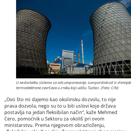
U nedostatku sistema za odsumporavanje, sumpordioksid iz dimnja
termoelektrane završava u zraku koji udišu Tuzlaci. (Foto: CIN)
„Ovo što mi dajemo kao okolinsku dozvolu, to nije
prava dozvola, nego su to u biti uslovi koje država
postavlja na jedan fleksibilan način“, kaže Mehmed
Cero, pomoćnik u Sektoru za okoliš pri ovom
ministarstvu. Prema njegovom obrazloženju,