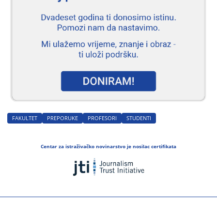
FAKULTET
PREPORUKE
PROFESORI
STUDENTI
Centar za istraživačko novinarstvo je nosilac certifikata