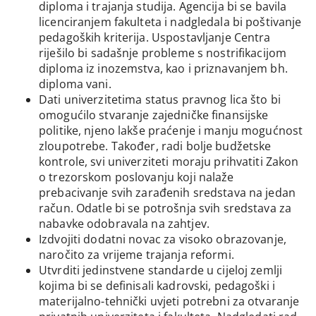
diploma i trajanja studija. Agencija bi se bavila
licenciranjem fakulteta i nadgledala bi poštivanje
pedagoških kriterija. Uspostavljanje Centra
riješilo bi sadašnje probleme s nostrifikacijom
diploma iz inozemstva, kao i priznavanjem bh.
diploma vani.
Dati univerzitetima status pravnog lica što bi
omogućilo stvaranje zajedničke finansijske
politike, njeno lakše praćenje i manju mogućnost
zloupotrebe. Također, radi bolje budžetske
kontrole, svi univerziteti moraju prihvatiti Zakon
o trezorskom poslovanju koji nalaže
prebacivanje svih zarađenih sredstava na jedan
račun. Odatle bi se potrošnja svih sredstava za
nabavke odobravala na zahtjev.
Izdvojiti dodatni novac za visoko obrazovanje,
naročito za vrijeme trajanja reformi.
Utvrditi jedinstvene standarde u cijeloj zemlji
kojima bi se definisali kadrovski, pedagoški i
materijalno-tehnički uvjeti potrebni za otvaranje