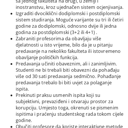
sa jednog fakulteta na drugi, u zemlji i
inostranstvu, kroz ujednačen sistem ocjenjivanja.
Izgraditi dvociklični dodiplomski i postdiplomski
sistem studiranja. Moguće varijante su tri ili četiri
godine za dodiplomski, odnosno dvije ili jedna
godina za postdiplomski (3+2 ili 4+1) .
Zabraniti profesorima da obavljaju više
djelatnosti u isto vrijeme, bilo da je u pitanju
predavanje na nekoliko fakulteta ili istovremeno
obavljanje političkih funkcija.
Predavanja učiniti obaveznim, ali i zanimljivim.
Studenti ne bi trebali biti obavezni da pohađaju
više od 30 sati predavanja sedmično. Pohađanje
predavanja trebalo bi biti uvjet za polaganje
ispita.
Prekinuti praksu usmenih ispita koji su
subjektivni, prevaziđeni i otvaraju prostor za
korupciju. Umjesto toga, okrenuti se pismenim
ispitima i praćenju studentskog rada tokom cijele
godine.
Obučiti profesore da koriste interaktivne metode