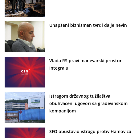
Uhapšeni biznismen tvrdi da je nevin
Vlada RS pravi manevarski prostor
Integralu
Istragom državnog tužilaštva
obuhvaćeni ugovori sa građevinskom
kompanijom
SFO obustavio istragu protiv Hamovića