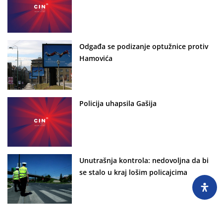
Odgađa se podizanje optužnice protiv
Hamovića
Policija uhapsila Gašija
Unutrašnja kontrola: nedovoljna da bi
se stalo u kraj lošim policajcima
Prijave za korupciju nisu prepreka za