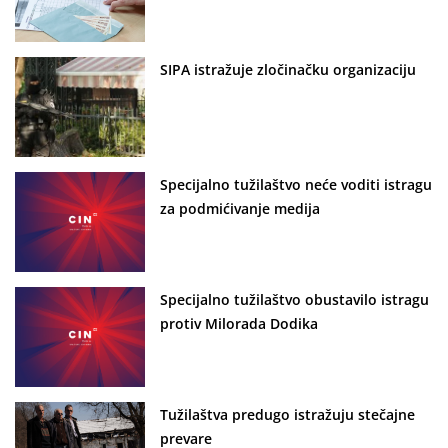
SIPA istražuje zločinačku organizaciju
Specijalno tužilaštvo neće voditi istragu
za podmićivanje medija
Specijalno tužilaštvo obustavilo istragu
protiv Milorada Dodika
Tužilaštva predugo istražuju stečajne
prevare