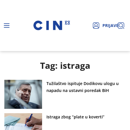
PRIJAVI
Tag: istraga
Tužilaštvo ispituje Dodikovu ulogu u
napadu na ustavni poredak BiH
Istraga zbog “plate u koverti”