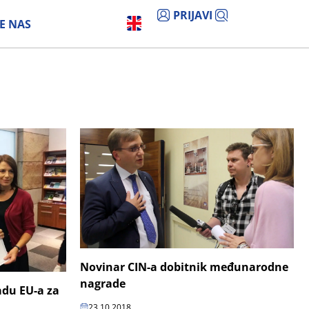
PRIJAVI
E NAS
Novinar CIN-a dobitnik međunarodne
nagrade
adu EU-a za
23.10.2018.