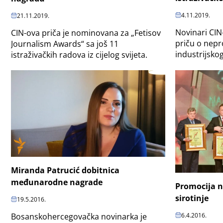
4.11.2019.
21.11.2019.
Novinari CIN
CIN-ova priča je nominovana za „Fetisov
priču o nep
Journalism Awards“ sa još 11
industrijskog
istraživačkih radova iz cijelog svijeta.
Miranda Patrucić dobitnica
međunarodne nagrade
Promocija n
sirotinje
19.5.2016.
6.4.2016.
Bosanskohercegovačka novinarka je