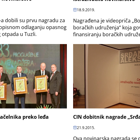
18.9.2019.
-a dobili su prvu nagradu za
Nagrađena je videopriča „Bo
ropisnom odlaganju opasnog
boračkih udruženja“ koja go
 otpada u Tuzli.
finansiranju boračkih udruže
ačelnika preko leđa
CIN dobitnik nagrade „Srđa
21.9.2015.
Ova novinarska nagrada se d