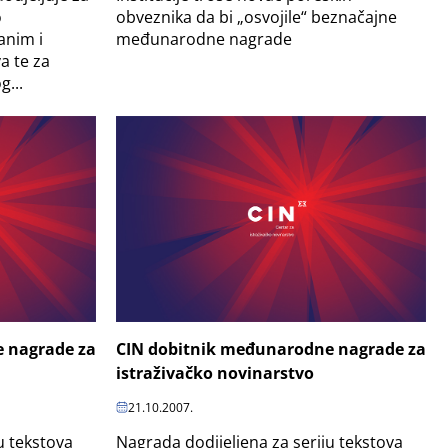
obveznika da bi „osvojile“ beznačajne
o
međunarodne nagrade
anim i
a te za
...
 nagrade za
CIN dobitnik međunarodne nagrade za
istraživačko novinarstvo
21.10.2007.
u tekstova
Nagrada dodijeljena za seriju tekstova