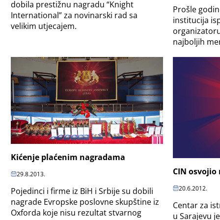
dobila prestižnu nagradu “Knight
Prošle godin
International” za novinarski rad sa
institucija 
velikim utjecajem.
organizatoru
najboljih m
Kićenje plaćenim nagradama
CIN osvojio
29.8.2013.
20.6.2012.
Pojedinci i firme iz BiH i Srbije su dobili
nagrade Evropske poslovne skupštine iz
Centar za is
Oxforda koje nisu rezultat stvarnog
u Sarajevu j