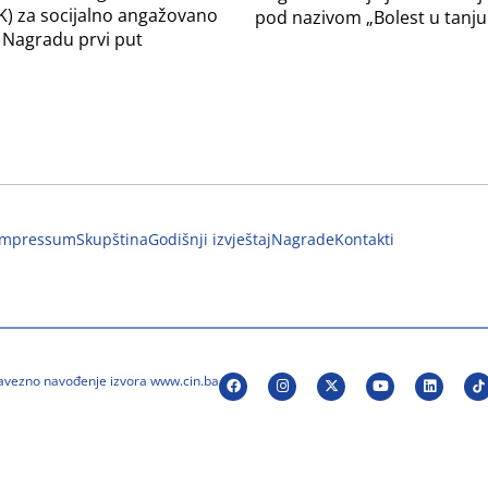
) za socijalno angažovano
pod nazivom „Bolest u tanju
 Nagradu prvi put
Impressum
Skupština
Godišnji izvještaj
Nagrade
Kontakti
bavezno navođenje izvora www.cin.ba