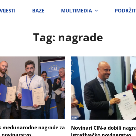
VIJESTI
BAZE
MULTIMEDIA
PODRŽIT
Tag: nagrade
ik međunarodne nagrade za
Novinari CIN-a dobili nagr
o novinarstvo
istraživačko novinarstvo