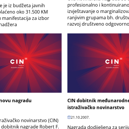
profesionalno i kontinuiran
e je iz budžeta javnih
izvještavanje o marginalizov
isplaćeno oko 31.500 KM
ranjivim grupama bh. društv
 manifestacija za izbor
razvoj društveno odgovornog
enadžera
 novu nagradu
CIN dobitnik međunarodne
istraživačko novinarstvo
21.10.2007.
traživačko novinarstvo (CIN)
e dobitnik nagrade Robert F.
Nagrada dodijeljena za serij