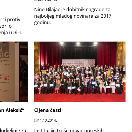
Nino Bilajac je dobitnik nagrade za
najboljeg mladog novinara za 2017.
rci protiv
godinu.
vori o
nja u BiH.
Cijena časti
n Aleksić“
11.10.2014.
Institucije troše novac poreskih
odjeljuje za