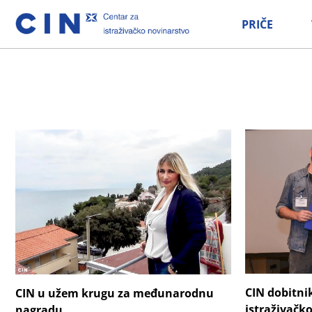
PRIČE
CIN dobitn
CIN u užem krugu za međunarodnu
istraživačk
nagradu