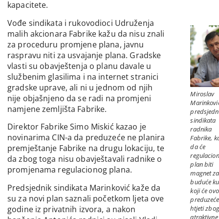
kapacitete.
Vođe sindikata i rukovodioci Udruženja
malih akcionara Fabrike kažu da nisu znali
za proceduru promjene plana, javnu
raspravu niti za usvajanje plana. Gradske
vlasti su obavještenja o planu davale u
službenim glasilima i na internet stranici
gradske uprave, ali ni u jednom od njih
Miroslav
nije objašnjeno da se radi na promjeni
Marinkovi
namjene zemljišta Fabrike.
predsjedn
sindikata
Direktor Fabrike Simo Miskić kazao je
radnika
novinarima CIN-a da preduzeće ne planira
Fabrike, k
da će
premještanje Fabrike na drugu lokaciju, te
regulacion
da zbog toga nisu obavještavali radnike o
plan biti
promjenama regulacionog plana.
magnet z
buduće ku
Predsjednik sindikata Marinković kaže da
koji će ovo
su za novi plan saznali početkom ljeta ove
preduzeć
godine iz privatnih izvora, a nakon
htjeti zbo
atraktivne