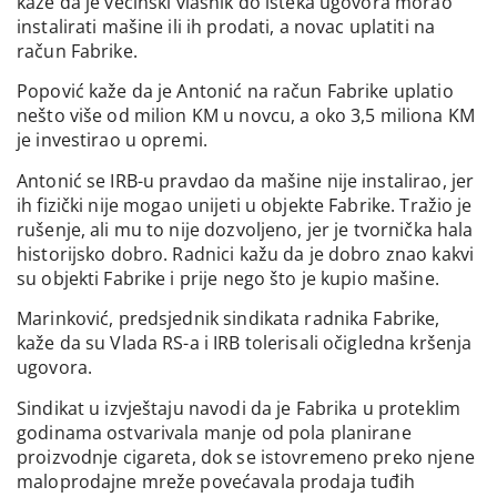
kaže da je većinski vlasnik do isteka ugovora morao
instalirati mašine ili ih prodati, a novac uplatiti na
račun Fabrike.
Popović kaže da je Antonić na račun Fabrike uplatio
nešto više od milion KM u novcu, a oko 3,5 miliona KM
je investirao u opremi.
Antonić se IRB-u pravdao da mašine nije instalirao, jer
ih fizički nije mogao unijeti u objekte Fabrike. Tražio je
rušenje, ali mu to nije dozvoljeno, jer je tvornička hala
historijsko dobro. Radnici kažu da je dobro znao kakvi
su objekti Fabrike i prije nego što je kupio mašine.
Marinković, predsjednik sindikata radnika Fabrike,
kaže da su Vlada RS-a i IRB tolerisali očigledna kršenja
ugovora.
Sindikat u izvještaju navodi da je Fabrika u proteklim
godinama ostvarivala manje od pola planirane
proizvodnje cigareta, dok se istovremeno preko njene
maloprodajne mreže povećavala prodaja tuđih