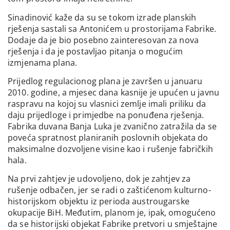
Sinadinović kaže da su se tokom izrade planskih
rješenja sastali sa Antonićem u prostorijama Fabrike.
Dodaje da je bio posebno zainteresovan za nova
rješenja i da je postavljao pitanja o mogućim
izmjenama plana.
Prijedlog regulacionog plana je završen u januaru
2010. godine, a mjesec dana kasnije je upućen u javnu
raspravu na kojoj su vlasnici zemlje imali priliku da
daju prijedloge i primjedbe na ponuđena rješenja.
Fabrika duvana Banja Luka je zvanično zatražila da se
poveća spratnost planiranih poslovnih objekata do
maksimalne dozvoljene visine kao i rušenje fabričkih
hala.
Na prvi zahtjev je udovoljeno, dok je zahtjev za
rušenje odbačen, jer se radi o zaštićenom kulturno-
historijskom objektu iz perioda austrougarske
okupacije BiH. Međutim, planom je, ipak, omogućeno
da se historijski objekat Fabrike pretvori u smještajne