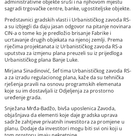
administrativne objekte sruši i na njihovom mjestu
sagradi trgovačke centre, banke, ugostiteljske objekte.
Predstavnici gradskih vlasti i Urbanističkog zavoda RS-
a su izbjegli da daju jasan odgovor na pitanje novinara
CIN-a o tome ko je predložio brisanje Fabrike i
ucrtavanje drugih objekata na njenoj zemlji. Prema
riječima projektanata iz Urbanističkog zavoda RS-a
uputstva za izmjenu plana preuzeli su iz prijedloga
Urbanističkog plana Banje Luke.
Mirjana Sinadinović, šef tima Urbanističkog zavoda RS-
a za izradu regulacionog plana, kaže da su tehnička
rješenja pravili na osnovu programskih elemenata
koje su im dostavljali iz Odjeljenja za prostorno
uređenje grada.
Snježana Mrđa-Badžo, bivša uposlenica Zavoda,
objašnjava da elementi koje daje gradska uprava
sadrže zahtjeve privatnih investitora za promjene u
planu. Dodaje da investitori mogu biti svi oni koji u
tom prostoru imaju nekretnine.