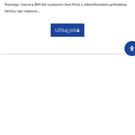
finansija i trezora BiH bili suvlasnici šest firmi s višemilionskim prihodima.
Većinu nije redovno...
Učitaj još
O nama
Impressum
Skupština
Godišnji izvještaj
Nagrade
Kontakti
Preuzimanje sadržaja Centra za istraživačko
novinarstvo dopušteno je uz obavezno navođenje