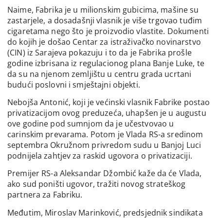
Naime, Fabrika je u milionskim gubicima, mašine su
zastarjele, a dosadašnji vlasnik je više trgovao tuđim
cigaretama nego što je proizvodio vlastite. Dokumenti
do kojih je došao Centar za istraživačko novinarstvo
(CIN) iz Sarajeva pokazuju i to da je Fabrika prošle
godine izbrisana iz regulacionog plana Banje Luke, te
da su na njenom zemljištu u centru grada ucrtani
budući poslovni i smještajni objekti.
Nebojša Antonić, koji je većinski vlasnik Fabrike postao
privatizacijom ovog preduzeća, uhapšen je u augustu
ove godine pod sumnjom da je učestvovao u
carinskim prevarama. Potom je Vlada RS-a sredinom
septembra Okružnom privredom sudu u Banjoj Luci
podnijela zahtjev za raskid ugovora o privatizaciji.
Premijer RS-a Aleksandar Džombić kaže da će Vlada,
ako sud poništi ugovor, tražiti novog strateškog
partnera za Fabriku.
Međutim, Miroslav Marinković, predsjednik sindikata