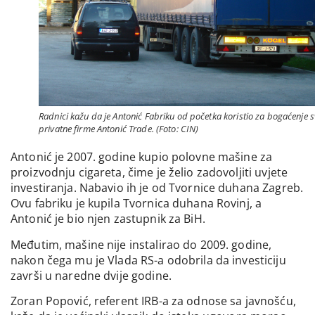
Radnici kažu da je Antonić Fabriku od početka koristio za bogaćenje s
privatne firme Antonić Trade. (Foto: CIN)
Antonić je 2007. godine kupio polovne mašine za
proizvodnju cigareta, čime je želio zadovoljiti uvjete
investiranja. Nabavio ih je od Tvornice duhana Zagreb.
Ovu fabriku je kupila Tvornica duhana Rovinj, a
Antonić je bio njen zastupnik za BiH.
Međutim, mašine nije instalirao do 2009. godine,
nakon čega mu je Vlada RS-a odobrila da investiciju
završi u naredne dvije godine.
Zoran Popović, referent IRB-a za odnose sa javnošću,