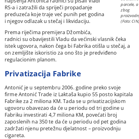
hapšenja Antonića radnici su pisali Vladi
parcele, a
RS-a i zatražili da spriječi propadanje
zbog
preduzeća koje traje već punih pet godina
proizvodn
i njegov odlazak u stečaj i likvidaciju.
(Foto: CIN
Prema riječima premijera Džombića,
radnici su obavijestili Vladu da većinski vlasnik čeka
istek ugovora, nakon čega bi Fabrika otišla u stečaj, a
on zemljište iskoristio za ono što je predviđeno
regulacionim planom.
Privatizacija Fabrike
Antonić je u septembru 2006. godine preko svoje
firme Antonić Trade iz Laktaša kupio 55 posto kapitala
Fabrike za 2 miliona KM. Tada se u privatizacijskom
ugovoru obavezao da će u periodu od tri godine u
Fabriku investirati 4,7 miliona KM, povećati broj
zaposlenih na 350 te da će u periodu od pet godina
zadržati njenu pretežnu djelatnost – proizvodnju
cigareta.