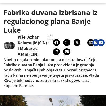
Fabrika duvana izbrisana iz
regulacionog plana Banje
Luke
4.10
Piše:
Azhar
.201
Kalamujić (CIN)
1.
i
Mubarek
Asani (CIN)
Novim regulacionim planom na mjestu dosadašnje
Fabrike duvana Banja Luka predviđena je gradnja
poslovnih i smještajnih objekata. I pored prigovora
radnika na neispunjavanje uvjeta privatizacije, Vlada
RS-a je tek nedavno zatražila raskid ugovora sa
kupcem Fabrike.