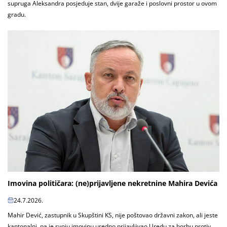
supruga Aleksandra posjeduje stan, dvije garaže i poslovni prostor u ovom
gradu.
Imovina političara: (ne)prijavljene nekretnine Mahira Devića
24.7.2026.
Mahir Dević, zastupnik u Skupštini KS, nije poštovao državni zakon, ali jeste
kantonalni, pa je svoju imovinu uredno prijavljivao Uredu za borbu protiv