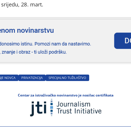
srijedu, 28. mart.
NJE NOVCA
PRIVATIZACIJA
SPECIJALNO TUŽILAŠTVO
Centar za istraživačko novinarstvo je nosilac certifikata