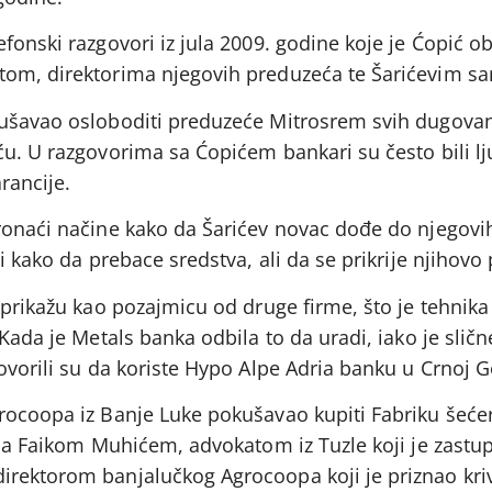
fonski razgovori iz jula 2009. godine koje je Ćopić o
tom, direktorima njegovih preduzeća te Šarićevim sa
ušavao osloboditi preduzeće Mitrosrem svih dugovanj
ću. U razgovorima sa Ćopićem bankari su često bili lj
arancije.
ronaći načine kako da Šarićev novac dođe do njegovih
i kako da prebace sredstva, ali da se prikrije njihovo 
 prikažu kao pozajmicu od druge firme, što je tehnika
Kada je Metals banka odbila to da uradi, iako je sličn
ovorili su da koriste Hypo Alpe Adria banku u Crnoj G
ocoopa iz Banje Luke pokušavao kupiti Fabriku šećera
 sa Faikom Muhićem, advokatom iz Tuzle koji je zastu
rektorom banjalučkog Agrocoopa koji je priznao kriv