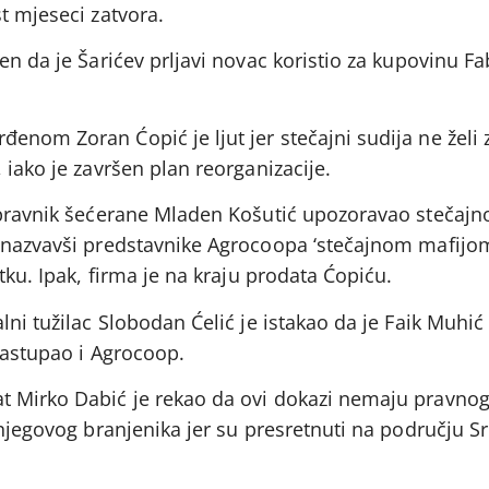
t mjeseci zatvora.
en da je Šarićev prljavi novac koristio za kupovinu Fa
nom Zoran Ćopić je ljut jer stečajni sudija ne želi 
 iako je završen plan reorganizacije.
upravnik šećerane Mladen Košutić upozoravao stečajn
 nazvavši predstavnike Agrocoopa ‘stečajnom mafijom’
tku. Ipak, firma je na kraju prodata Ćopiću.
lni tužilac Slobodan Ćelić je istakao da je Faik Muhi
zastupao i Agrocoop.
t Mirko Dabić je rekao da ovi dokazi nemaju pravnog
 njegovog branjenika jer su presretnuti na području Sr