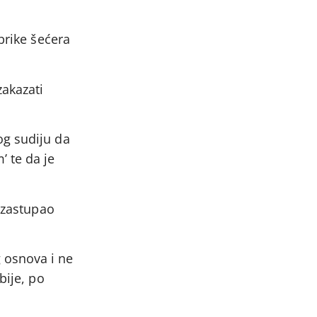
brike šećera
zakazati
og sudiju da
 te da je
ć zastupao
 osnova i ne
bije, po