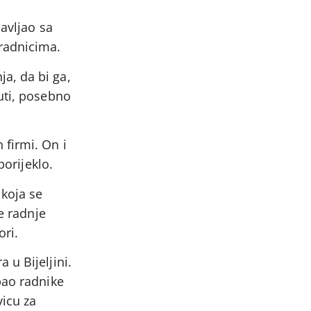
bavljao sa
radnicima.
a, da bi ga,
uti, posebno
 firmi. On i
porijeklo.
 koja se
e radnje
ori.
 u Bijeljini.
pao radnike
icu za