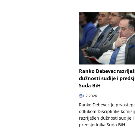
Ranko Debevec razrije
dužnosti sudije i preds
Suda BiH
1.7.2026.
Ranko Debevec je prvoste
odlukom Disciplinke komisi
razriješen dužnosti sudije i
predsjednika Suda BiH.