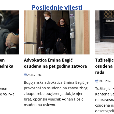
Posljednje vijesti
šen
Advokatica Emina Begić
Tužitelji
jednika
osuđena na pet godina zatvora
osuđena 
rada
26.6.2026.
19.6.2026.
Bugojanska advokatica Emina Begić je
pravosnažno osuđena na zatvor zbog
penom
Tužiteljici
zloupotrebe povjerenja dok je njen
je VSTV-a
Kantona Sa
brat, općinski vijećnik Adnan Hozić
nepravosn
osuđen na uslovnu...
osuđena na
desetogodi