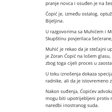
pranje novca i osuđen je na šes
Ćopić je, između ostalog, optuž
Bijeljina.
U razgovorima sa Muhićem i Mrđe
Skupštinu povjerilaca šećerane,
Muhić je rekao da je stečajni 
je Zoran Ćopić na lošem glasu,
zbog toga cijeli proces u zaosta
U toku iznošenja dokaza specija
radnike, ali da je istovremeno 
Nakon suđenja, Ćopićev advoka
mogu biti upotrijebljeni protiv
naredbi inostranog suda.