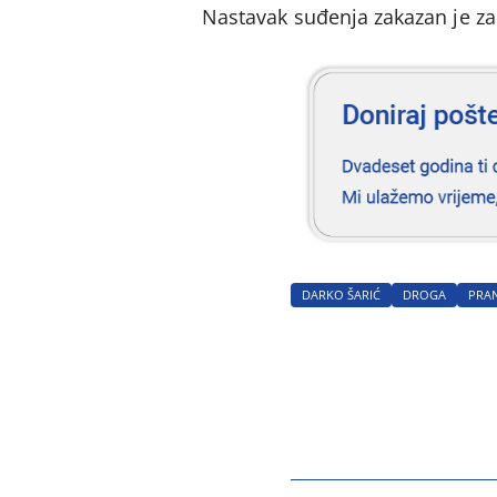
Nastavak suđenja zakazan je za 
DARKO ŠARIĆ
DROGA
PRA