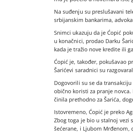
Na suđenju su preslušavani tele
srbijanskim bankarima, advoka
Snimci ukazuju da je Ćopić pok
u konačnici, prodao Darku Šari
kada je tražio nove kredite ili g
Ćopić je, također, pokušavao p
Šarićevi saradnici su razgovaral
Dogovorili su se da transakciju
obično koristi za pranje novca. 
činila prethodno za Šarića, dog
Istovremeno, Ćopić je preko Agr
Zbog toga je bio u stalnoj vezi
šećerane, i Ljubom Mrđenom, di