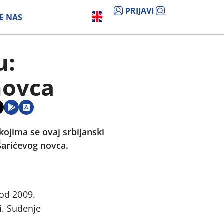
PRIJAVI
E NAS
u:
novca
ojima se ovaj srbijanski
Šarićevog novca.
 od 2009.
i. Suđenje