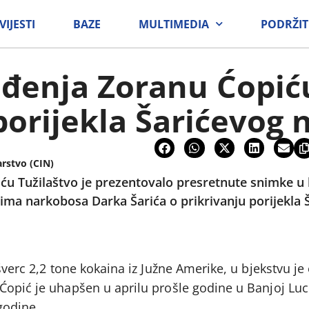
VIJESTI
BAZE
MULTIMEDIA
PODRŽIT
đenja Zoranu Ćopić
porijekla Šarićevog 
arstvo (CIN)
u Tužilaštvo je prezentovalo presretnute snimke u k
ma narkobosa Darka Šarića o prikrivanju porijekla 
šverc 2,2 tone kokaina iz Južne Amerike, u bjekstvu je
Ćopić je uhapšen u aprilu prošle godine u Banjoj Luc
godine.