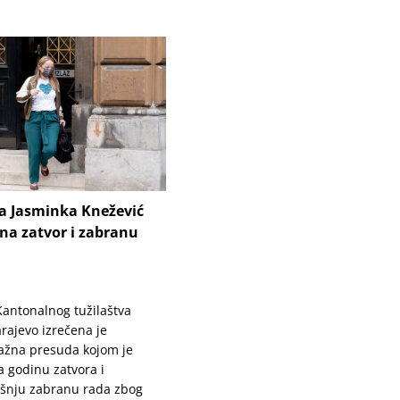
ca Jasminka Knežević
na zatvor i zabranu
 Kantonalnog tužilaštva
rajevo izrečena je
ažna presuda kojom je
 godinu zatvora i
šnju zabranu rada zbog