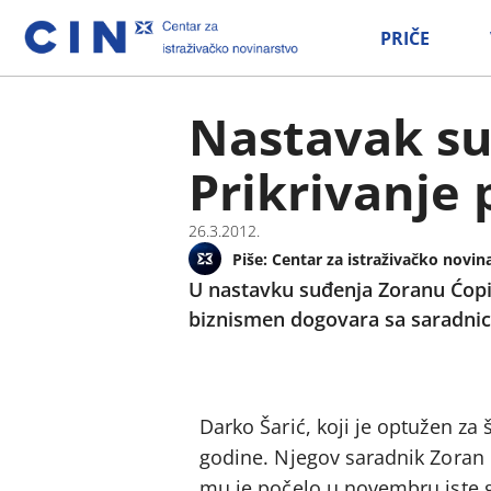
PRIČE
Nastavak su
Prikrivanje 
26.3.2012.
Piše:
Centar za istraživačko novin
U nastavku suđenja Zoranu Ćopić
biznismen dogovara sa saradnici
Darko Šarić, koji je optužen za 
godine. Njegov saradnik Zoran 
mu je počelo u novembru iste 