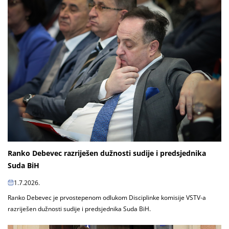
Ranko Debevec razriješen dužnosti sudije i predsjednika
Suda BiH
1.7.2026.
Ranko Debevec je prvostepenom odlukom Disciplinke komisije VSTV-a
razriješen dužnosti sudije i predsjednika Suda BiH.