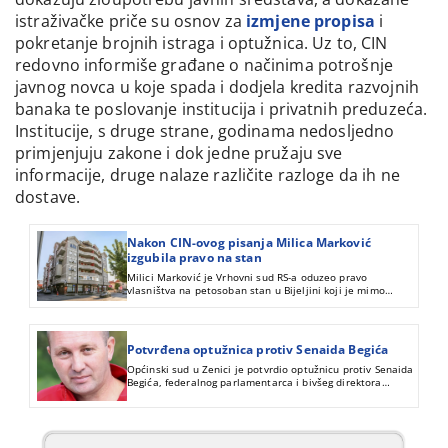
istraživačke priče su osnov za
izmjene propisa
i
pokretanje brojnih istraga i optužnica. Uz to, CIN
redovno informiše građane o načinima potrošnje
javnog novca u koje spada i dodjela kredita razvojnih
banaka te poslovanje institucija i privatnih preduzeća.
Institucije, s druge strane, godinama nedosljedno
primjenjuju zakone i dok jedne pružaju sve
informacije, druge nalaze različite razloge da ih ne
dostave.
Nakon CIN-ovog pisanja Milica Marković
izgubila pravo na stan
Milici Marković je Vrhovni sud RS-a oduzeo pravo
vlasništva na petosoban stan u Bijeljini koji je mimo
zakonske procedure plaćen robnom rezervom mazuta, o
čemu je CIN pisao krajem prošle godine.
Potvrđena optužnica protiv Senaida Begića
Općinski sud u Zenici je potvrdio optužnicu protiv Senaida
Begića, federalnog parlamentarca i bivšeg direktora
Zavoda zdravstvenog osiguranja ZDK, i Omera Avdakovića,
šefa finansija Zavoda, zbog zloupotrebe položaja i prevara
u službi, o čemu je CIN ranije pisao.