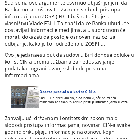
Sud se na ove argumente osvrnuo objašnjenjem da
Banka mora poštovati i Zakon o slobodi pristupa
informacijama (ZOSPI) FBiH baš zato što je u
vlasništvu Vlade FBiH. To znači da će Banka ubuduće
dostavljati informacije medijima, a u suprotnom će
morati dokazati da postoje osnovani razlozi za
odbijanje, kako je to i određeno u ZOSPI-u.
Ovo je jedanaesti put da sudovi u BiH donose odluke u
korist CIN-a prema tužbama za nedostavljanje
podataka i ograničavanje slobode pristupa
informacijama.
Deseta presuda u korist CIN-a
Sud BiH je presudio da je Žalbeno vijeće pri Vijeću
ministara nezakonito odbilo pristup informacijama u vezi
sa primanjima članova Predsjedništva.
Zahvaljujući državnom i entitetskim zakonima o
slobodi pristupa informacijama, novinari CIN-a svake
godine prikupljaju informacije na osnovu kojih
dokazuju zloupotrebu javnih sredstava, a dokazane