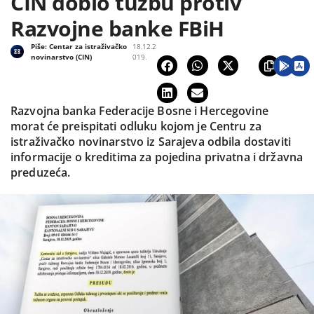
CIN dobio tužbu protiv
Razvojne banke FBiH
Piše:
Centar za istraživačko
18.12.2
novinarstvo (CIN)
019.
Razvojna banka Federacije Bosne i Hercegovine
morat će preispitati odluku kojom je Centru za
istraživačko novinarstvo iz Sarajeva odbila dostaviti
informacije o kreditima za pojedina privatna i državna
preduzeća.