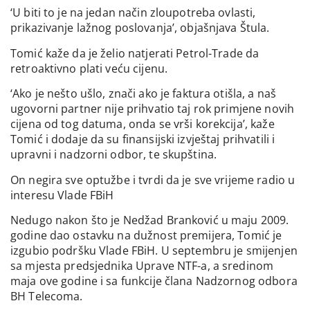
‘U biti to je na jedan način zloupotreba ovlasti,
prikazivanje lažnog poslovanja’, objašnjava Štula.
Tomić kaže da je želio natjerati Petrol-Trade da
retroaktivno plati veću cijenu.
‘Ako je nešto ušlo, znači ako je faktura otišla, a naš
ugovorni partner nije prihvatio taj rok primjene novih
cijena od tog datuma, onda se vrši korekcija’, kaže
Tomić i dodaje da su finansijski izvještaj prihvatili i
upravni i nadzorni odbor, te skupština.
On negira sve optužbe i tvrdi da je sve vrijeme radio u
interesu Vlade FBiH
Nedugo nakon što je Nedžad Branković u maju 2009.
godine dao ostavku na dužnost premijera, Tomić je
izgubio podršku Vlade FBiH. U septembru je smijenjen
sa mjesta predsjednika Uprave NTF-a, a sredinom
maja ove godine i sa funkcije člana Nadzornog odbora
BH Telecoma.