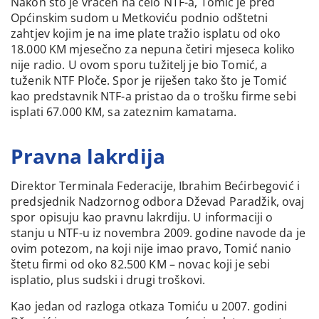
Nakon što je vraćen na čelo NTF-a, Tomić je pred
Općinskim sudom u Metkoviću podnio odštetni
zahtjev kojim je na ime plate tražio isplatu od oko
18.000 KM mjesečno za nepuna četiri mjeseca koliko
nije radio. U ovom sporu tužitelj je bio Tomić, a
tuženik NTF Ploče. Spor je riješen tako što je Tomić
kao predstavnik NTF-a pristao da o trošku firme sebi
isplati 67.000 KM, sa zateznim kamatama.
Pravna lakrdija
Direktor Terminala Federacije, Ibrahim Bećirbegović i
predsjednik Nadzornog odbora Dževad Paradžik, ovaj
spor opisuju kao pravnu lakrdiju. U informaciji o
stanju u NTF-u iz novembra 2009. godine navode da je
ovim potezom, na koji nije imao pravo, Tomić nanio
štetu firmi od oko 82.500 KM – novac koji je sebi
isplatio, plus sudski i drugi troškovi.
Kao jedan od razloga otkaza Tomiću u 2007. godini