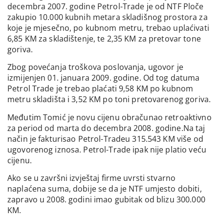
decembra 2007. godine Petrol-Trade je od NTF Ploče
zakupio 10.000 kubnih metara skladišnog prostora za
koje je mjesečno, po kubnom metru, trebao uplaćivati
6,85 KM za skladištenje, te 2,35 KM za pretovar tone
goriva.
Zbog povećanja troškova poslovanja, ugovor je
izmijenjen 01. januara 2009. godine. Od tog datuma
Petrol Trade je trebao plaćati 9,58 KM po kubnom
metru skladišta i 3,52 KM po toni pretovarenog goriva.
Međutim Tomić je novu cijenu obračunao retroaktivno
za period od marta do decembra 2008. godine.Na taj
način je fakturisao Petrol-Tradeu 315.543 KM više od
ugovorenog iznosa. Petrol-Trade ipak nije platio veću
cijenu.
Ako se u završni izvještaj firme uvrsti stvarno
naplaćena suma, dobije se da je NTF umjesto dobiti,
zapravo u 2008. godini imao gubitak od blizu 300.000
KM.