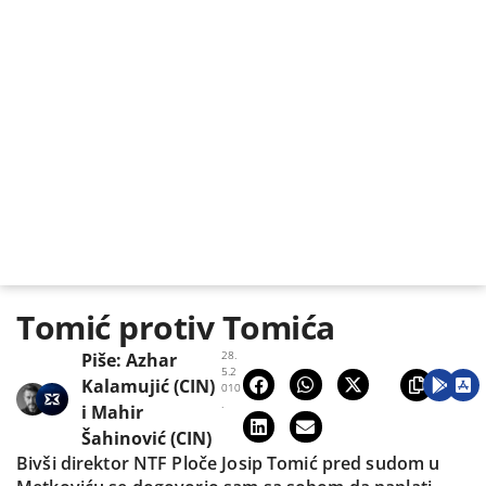
Tomić protiv Tomića
28.
Piše:
Azhar
5.2
Kalamujić (CIN)
010
.
i
Mahir
Šahinović (CIN)
Bivši direktor NTF Ploče Josip Tomić pred sudom u