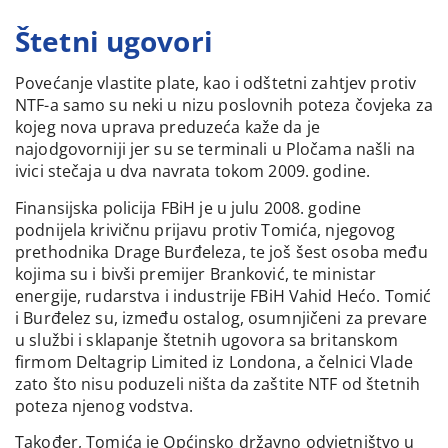
Štetni ugovori
Povećanje vlastite plate, kao i odštetni zahtjev protiv
NTF-a samo su neki u nizu poslovnih poteza čovjeka za
kojeg nova uprava preduzeća kaže da je
najodgovorniji jer su se terminali u Pločama našli na
ivici stečaja u dva navrata tokom 2009. godine.
Finansijska policija FBiH je u julu 2008. godine
podnijela krivičnu prijavu protiv Tomića, njegovog
prethodnika Drage Burđeleza, te još šest osoba među
kojima su i bivši premijer Branković, te ministar
energije, rudarstva i industrije FBiH Vahid Hećo. Tomić
i Burđelez su, između ostalog, osumnjičeni za prevare
u službi i sklapanje štetnih ugovora sa britanskom
firmom Deltagrip Limited iz Londona, a čelnici Vlade
zato što nisu poduzeli ništa da zaštite NTF od štetnih
poteza njenog vodstva.
Također, Tomića je Općinsko državno odvjetništvo u