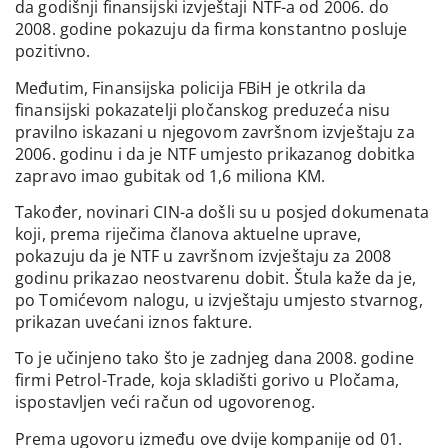
da godišnji finansijski izvještaji NTF-a od 2006. do
2008. godine pokazuju da firma konstantno posluje
pozitivno.
Međutim, Finansijska policija FBiH je otkrila da
finansijski pokazatelji pločanskog preduzeća nisu
pravilno iskazani u njegovom završnom izvještaju za
2006. godinu i da je NTF umjesto prikazanog dobitka
zapravo imao gubitak od 1,6 miliona KM.
Također, novinari CIN-a došli su u posjed dokumenata
koji, prema riječima članova aktuelne uprave,
pokazuju da je NTF u završnom izvještaju za 2008
godinu prikazao neostvarenu dobit. Štula kaže da je,
po Tomićevom nalogu, u izvještaju umjesto stvarnog,
prikazan uvećani iznos fakture.
To je učinjeno tako što je zadnjeg dana 2008. godine
firmi Petrol-Trade, koja skladišti gorivo u Pločama,
ispostavljen veći račun od ugovorenog.
Prema ugovoru između ove dvije kompanije od 01.