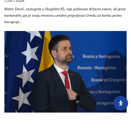
24.7.2026.
Mahir Dević, zastupnik u Skupštini KS, nije poštovao državni zakon, ali jeste
kantonalni, pa je svoju imovinu uredno prijavljivao Uredu za borbu protiv
korupcije...
Milionski biznis sa prikrivenim kompanijama ministra
Srđana Amidžića preuzeo njegov savjetnik