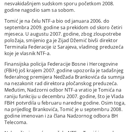
nesvakidašnjem sudskom sporu početkom 2008.
godine nagodio sam sa sobom.
Tomić je na čelu NTF-a bio od januara 2006. do
septembra 2009. godine sa prekidom od skoro četiri
mjeseca. U augustu 2007. godine, zbog zloupotrebe
položaja, smijenio ga je Zijad Džemić bivši direktor
Terminala Federacije iz Sarajeva, vladinog preduzeća
koje je vlasnik NTF-a.
Finansijska policija Federacije Bosne i Hercegovine
(FBiH) još krajem 2007. godine upozorila je tadašnjeg
federalnog premijera Nedžada Brankovića da sumnja
na nezakonit rad direktora pločanskog preduzeća.
Međutim, Nadzorni odbor NTF-a vratio je Tomića na
raniju funkciju u decembru 2007. godine, što je Vlada
FBiH potvrdila u februaru naredne godine. Osim toga,
na prijedlog Brankovića, Tomić je u septembru 2008.
godine imenovan i za člana Nadzornog odbora BH
Telecoma.