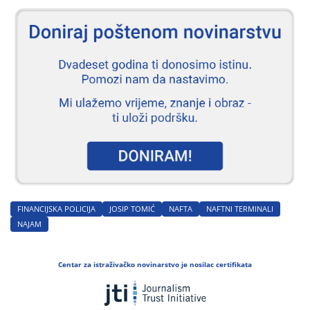
FINANCIJSKA POLICIJA
JOSIP TOMIĆ
NAFTA
NAFTNI TERMINALI
NAJAM
Centar za istraživačko novinarstvo je nosilac certifikata