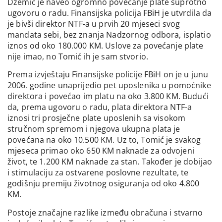
Džemić je naveo ogromno povećanje plate suprotno
ugovoru o radu. Finansijska policija FBiH je utvrdila da
je bivši direktor NTF-a u prvih 20 mjeseci svog
mandata sebi, bez znanja Nadzornog odbora, isplatio
iznos od oko 180.000 KM. Uslove za povećanje plate
nije imao, no Tomić ih je sam stvorio.
Prema izvještaju Finansijske policije FBiH on je u junu
2006. godine unaprijedio pet uposlenika u pomoćnike
direktora i povećao im platu na oko 3.800 KM. Budući
da, prema ugovoru o radu, plata direktora NTF-a
iznosi tri prosječne plate uposlenih sa visokom
stručnom spremom i njegova ukupna plata je
povećana na oko 10.500 KM. Uz to, Tomić je svakog
mjeseca primao oko 650 KM naknade za odvojeni
život, te 1.200 KM naknade za stan. Također je dobijao
i stimulaciju za ostvarene poslovne rezultate, te
godišnju premiju životnog osiguranja od oko 4.800
KM.
Postoje značajne razlike između obračuna i stvarno