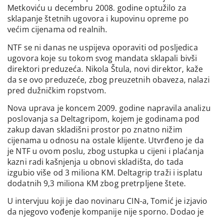
Metkoviću u decembru 2008. godine optužilo za
sklapanje štetnih ugovora i kupovinu opreme po
većim cijenama od realnih.
NTF se ni danas ne uspijeva oporaviti od posljedica
ugovora koje su tokom svog mandata sklapali bivši
direktori preduzeća. Nikola Štula, novi direktor, kaže
da se ovo preduzeće, zbog preuzetnih obaveza, nalazi
pred dužničkim ropstvom.
Nova uprava je koncem 2009. godine napravila analizu
poslovanja sa Deltagripom, kojem je godinama pod
zakup davan skladišni prostor po znatno nižim
cijenama u odnosu na ostale klijente. Utvrđeno je da
je NTF u ovom poslu, zbog ustupka u cijeni i plaćanja
kazni radi kašnjenja u obnovi skladišta, do tada
izgubio više od 3 miliona KM. Deltagrip traži i isplatu
dodatnih 9,3 miliona KM zbog pretrpljene štete.
U intervjuu koji je dao novinaru CIN-a, Tomić je izjavio
da njegovo vođenje kompanije nije sporno. Dodao je