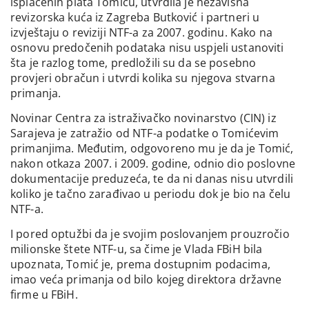
isplaćenih plata Tomiću, utvrdila je nezavisna
revizorska kuća iz Zagreba Butković i partneri u
izvještaju o reviziji NTF-a za 2007. godinu. Kako na
osnovu predočenih podataka nisu uspjeli ustanoviti
šta je razlog tome, predložili su da se posebno
provjeri obračun i utvrdi kolika su njegova stvarna
primanja.
Novinar Centra za istraživačko novinarstvo (CIN) iz
Sarajeva je zatražio od NTF-a podatke o Tomićevim
primanjima. Međutim, odgovoreno mu je da je Tomić,
nakon otkaza 2007. i 2009. godine, odnio dio poslovne
dokumentacije preduzeća, te da ni danas nisu utvrdili
koliko je tačno zarađivao u periodu dok je bio na čelu
NTF-a.
I pored optužbi da je svojim poslovanjem prouzročio
milionske štete NTF-u, sa čime je Vlada FBiH bila
upoznata, Tomić je, prema dostupnim podacima,
imao veća primanja od bilo kojeg direktora državne
firme u FBiH.