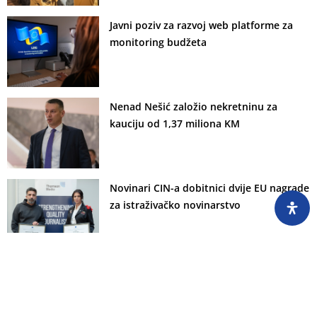
Javni poziv za razvoj web platforme za
monitoring budžeta
Nenad Nešić založio nekretninu za
kauciju od 1,37 miliona KM
Novinari CIN-a dobitnici dvije EU nagrade
za istraživačko novinarstvo
Otkup zatvorske kazne - privilegija
bogatih osuđenika