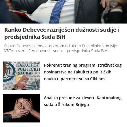
Ranko Debevec razriješen dužnosti sudije i
predsjednika Suda BiH
Ranko Debevec je prvostepenom odlukom Disciplinke komisije
VSTV-a razriješen dužnosti sudije i predsjednika Suda BiH.
Pokrenut trening program istraživačkog
novinarstva na Fakultetu političkih
nauka u partnerstvu sa CIN-om
Analiza presude za klevetu Kantonalnog
suda u Širokom Brijegu